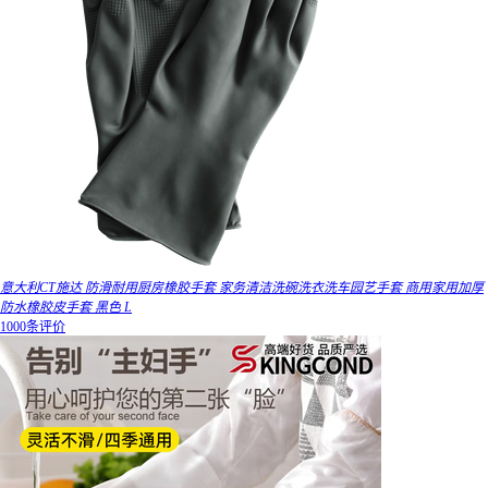
意大利CT施达 防滑耐用厨房橡胶手套 家务清洁洗碗洗衣洗车园艺手套 商用家用加厚
防水橡胶皮手套 黑色 L
1000条评价