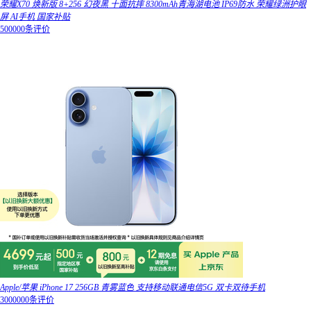
荣耀X70 焕新版 8+256 幻夜黑 十面抗摔 8300mAh青海湖电池 IP69防水 荣耀绿洲护眼
屏 AI手机 国家补贴
500000条评价
Apple/苹果 iPhone 17 256GB 青雾蓝色 支持移动联通电信5G 双卡双待手机
3000000条评价