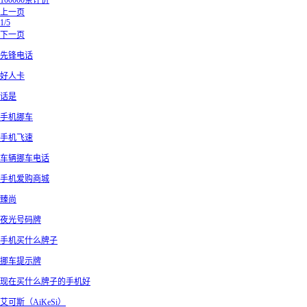
100000条评价
上一页
1/5
下一页
先锋电话
好人卡
话是
手机挪车
手机飞速
车辆挪车电话
手机爱购商城
臻尚
夜光号码牌
手机买什么牌子
挪车提示牌
现在买什么牌子的手机好
艾可斯（AiKeSi）