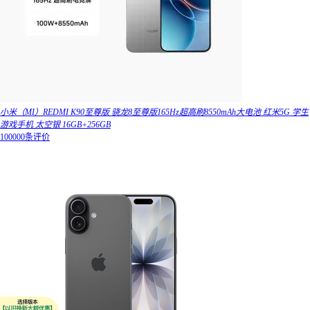
小米（MI）REDMI K90至尊版 骁龙8至尊版165Hz超高刷8550mAh大电池 红米5G 学生
游戏手机 太空银 16GB+256GB
100000条评价