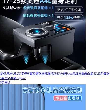
星舵奥迪A4L/A5专用车载香薰快充拓展坞S4/S5内饰Typec无线充电器改装 17-25款奥迪
A4L/A5[苹果+Type-c
0条评价