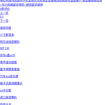
咏幻科技风创意伴手礼定制公司实用企业高档活动商务礼品送客户 朋克磁吸移动充
+M35机械蓝牙耳机+朋克蓝牙音响
0条评价
上一页
1/1
下一页
迪尚功放
17寸影音本
阿尔派低音喇叭
MP 230
京东u盘sd卡
单声道功放板
嘉予祺隔音套装
汽车dvd显示屏
插卡式高清摄像头
sd卡分类
进口高音喇叭
内存大全