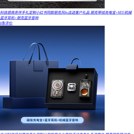
科技感商务伴手礼定制小红书同款朋克风4s店送客户礼品 朋克带线充电宝+M35机械
蓝牙耳机+朋克蓝牙音响
0条评价