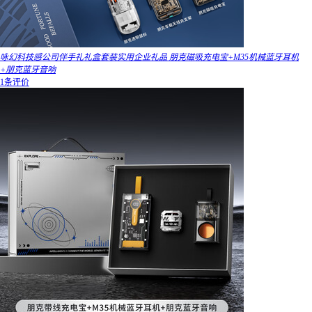
咏幻科技感公司伴手礼礼盒套装实用企业礼品 朋克磁吸充电宝+M35机械蓝牙耳机
+朋克蓝牙音响
1条评价