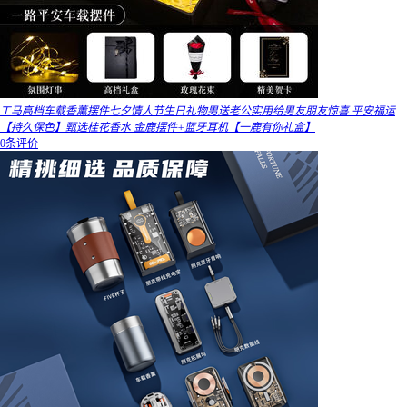
工马高档车载香薰摆件七夕情人节生日礼物男送老公实用给男友朋友惊喜 平安福运
【持久保色】甄选桂花香水 金鹿摆件+蓝牙耳机【一鹿有你礼盒】
0条评价