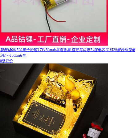
挚赫格601520聚合物锂3.7V150mah车载香薰 蓝牙耳机可钴锂电芯 601520聚合物锂电
池3.7v150mah车
0条评价