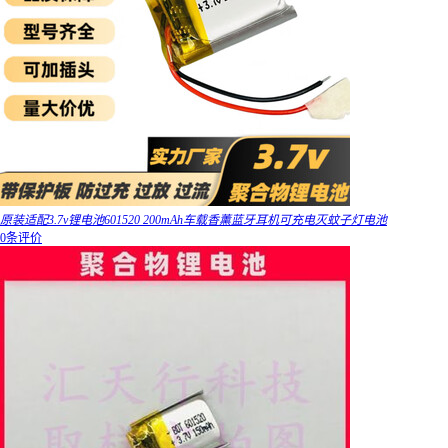
原装适配3.7v锂电池601520 200mAh车载香薰蓝牙耳机可充电灭蚊子灯电池
0条评价