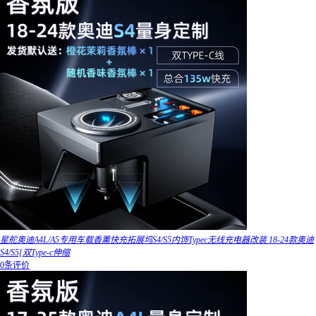
星舵奥迪A4L/A5专用车载香薰快充拓展坞S4/S5内饰Typec无线充电器改装 18-24款奥迪
S4/S5[双Type-c伸缩
0条评价