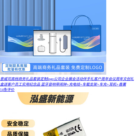
意威司高档商务礼品套装定制logo公司企业展会活动伴手礼客户周年会议周年文创礼
盒送客户员工实用纪念品 蓝牙音响带闹钟+充电线+车载支架+车充+耳机+香薰
14条评价