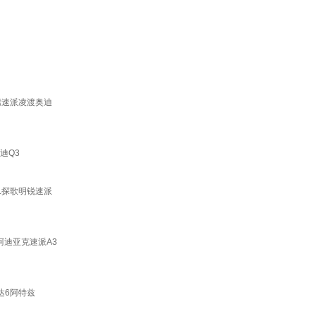
腾速派凌渡奥迪
迪Q3
L探歌明锐速派
柯迪亚克速派A3
达6阿特兹