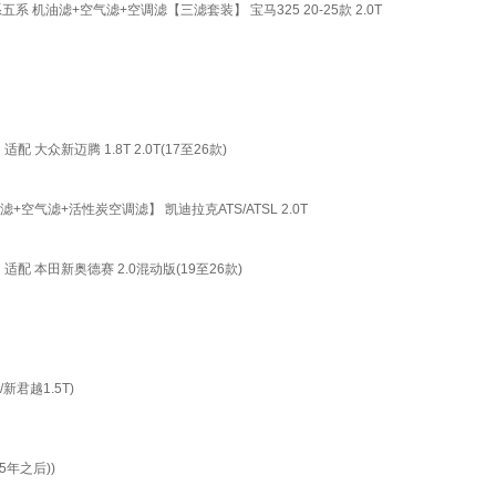
机油滤+空气滤+空调滤【三滤套装】 宝马325 20-25款 2.0T
新迈腾 1.8T 2.0T(17至26款)
空气滤+活性炭空调滤】 凯迪拉克ATS/ATSL 2.0T
 本田新奥德赛 2.0混动版(19至26款)
君越1.5T)
5年之后))