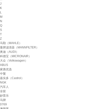
J
K
L
M
N
Q
S
T
Z
马勒（MAHLE）
曼牌滤清器（MANNFILTER）
奥迪（AUDI）
科德宝（MICRONAIR）
大众（Volkswagen）
ABUS
家惠优选
中繁
嘉实多（Castrol）
NGK
汽车人
全驭
妙普乐
马牌
0769
澳颜莱