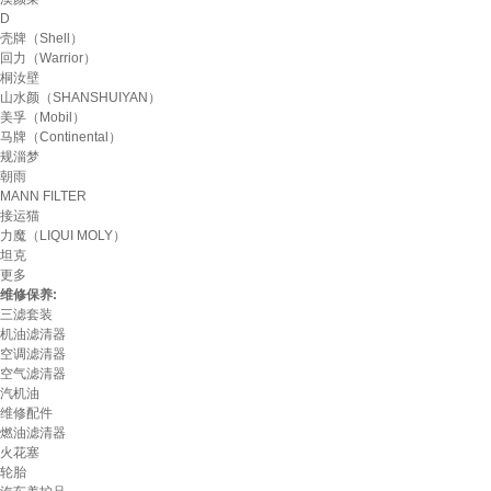
D
壳牌（Shell）
回力（Warrior）
桐汝壁
山水颜（SHANSHUIYAN）
美孚（Mobil）
马牌（Continental）
规淄梦
朝雨
MANN FILTER
接运猫
力魔（LIQUI MOLY）
坦克
更多
维修保养:
三滤套装
机油滤清器
空调滤清器
空气滤清器
汽机油
维修配件
燃油滤清器
火花塞
轮胎