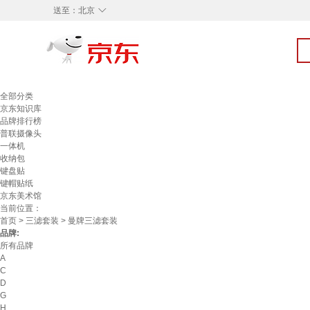
◇
送至：
北京
全部分类
京东知识库
品牌排行榜
普联摄像头
一体机
收纳包
键盘贴
键帽贴纸
京东美术馆
当前位置：
首页
>
三滤套装
> 曼牌三滤套装
品牌:
所有品牌
A
C
D
G
H