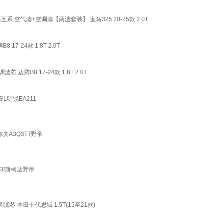
空气滤+空调滤【两滤套装】 宝马325 20-25款 2.0T
-24款 1.8T 2.0T
B8 17-24款 1.8T 2.0T
L明锐EA211
夫A3Q3TT野帝
3/斯柯达野帝
 本田十代思域 1.5T(15至21款)