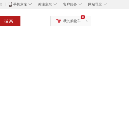
◇
◇
◇
◇
购
手机京东
关注京东
客户服务
网站导航
0
搜索
我的购物车
>