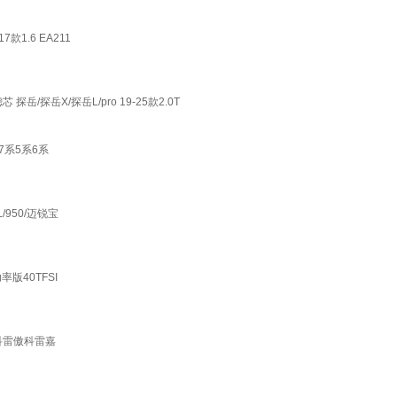
1.6 EA211
探岳X/探岳L/pro 19-25款2.0T
7系5系6系
/950/迈锐宝
版40TFSI
科雷傲科雷嘉