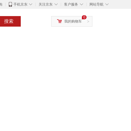
◇
◇
◇
◇
购
手机京东
关注京东
客户服务
网站导航
0
搜索
我的购物车
>