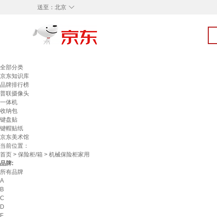
◇
送至：
北京
全部分类
京东知识库
品牌排行榜
普联摄像头
一体机
收纳包
键盘贴
键帽贴纸
京东美术馆
当前位置：
首页
>
保险柜/箱
> 机械保险柜家用
品牌:
所有品牌
A
B
C
D
F