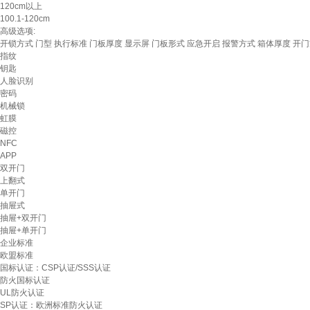
120cm以上
100.1-120cm
高级选项:
开锁方式
门型
执行标准
门板厚度
显示屏
门板形式
应急开启
报警方式
箱体厚度
开门
指纹
钥匙
人脸识别
密码
机械锁
虹膜
磁控
NFC
APP
双开门
上翻式
单开门
抽屉式
抽屉+双开门
抽屉+单开门
企业标准
欧盟标准
国标认证：CSP认证/SSS认证
防火国标认证
UL防火认证
SP认证：欧洲标准防火认证