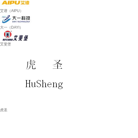
艾谱（AIPU）
大一（DAYI）
艾斐堡
虎圣