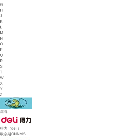
G
H
J
K
L
M
N
O
P
Q
R
S
T
W
X
Y
Z
虎牌
得力（deli）
欧奈斯ONNAIS