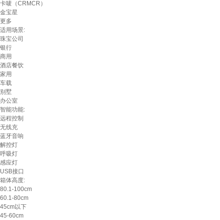
卡唛（CRMCR）
金宝星
更多
适用场景:
珠宝公司
银行
商用
酒店餐饮
家用
车载
别墅
办公室
智能功能:
远程控制
无线充
蓝牙音响
解控灯
呼吸灯
感应灯
USB接口
箱体高度:
80.1-100cm
60.1-80cm
45cm以下
45-60cm