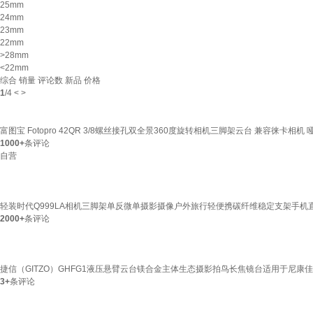
25mm
24mm
23mm
22mm
>28mm
<22mm
综合
销量
评论数
新品
价格
1
/
4
<
>
富图宝 Fotopro 42QR 3/8螺丝接孔双全景360度旋转相机三脚架云台 兼容徕卡相机 
1000+
条评论
自营
轻装时代Q999LA相机三脚架单反微单摄影摄像户外旅行轻便携碳纤维稳定支架手机直
2000+
条评论
捷信（GITZO）GHFG1液压悬臂云台镁合金主体生态摄影拍鸟长焦镜台适用于尼康佳
3+
条评论