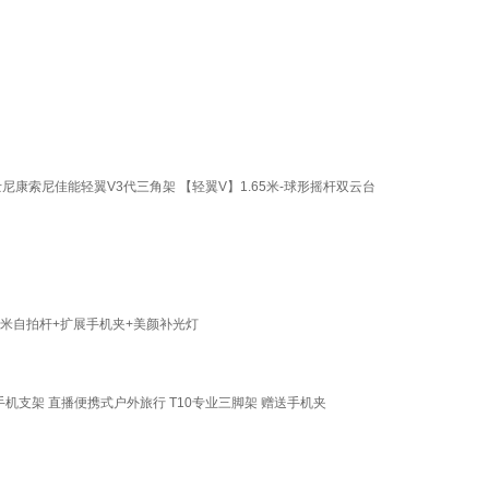
a富士尼康索尼佳能轻翼V3代三角架 【轻翼V】1.65米-球形摇杆双云台
1.7米自拍杆+扩展手机夹+美颜补光灯
手机支架 直播便携式户外旅行 T10专业三脚架 赠送手机夹