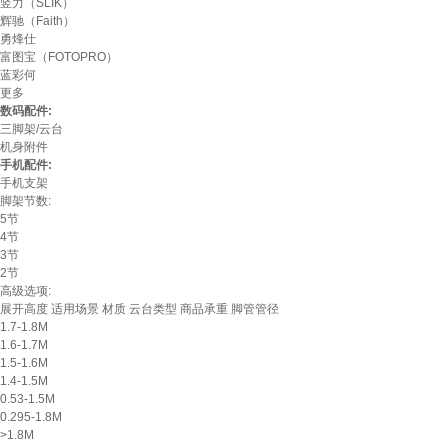
竖力（SLIK）
辉驰（Faith）
勇烽仕
富图宝（FOTOPRO）
蓝彩何
更多
数码配件:
三脚架/云台
机身附件
手机配件:
手机支架
脚架节数:
5节
4节
3节
2节
高级选项:
展开高度
适用场景
材质
云台类型
商品承重
脚管管径
1.7-1.8M
1.6-1.7M
1.5-1.6M
1.4-1.5M
0.53-1.5M
0.295-1.8M
>1.8M