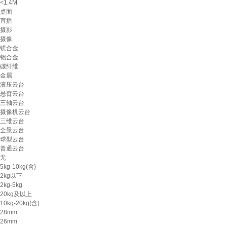
<1.4M
桌面
直播
摄影
摄像
镁合金
铝合金
碳纤维
金属
液压云台
悬臂云台
三轴云台
摄像机云台
三维云台
全景云台
球型云台
普通云台
无
5kg-10kg(含)
2kg以下
2kg-5kg
20kg及以上
10kg-20kg(含)
28mm
26mm