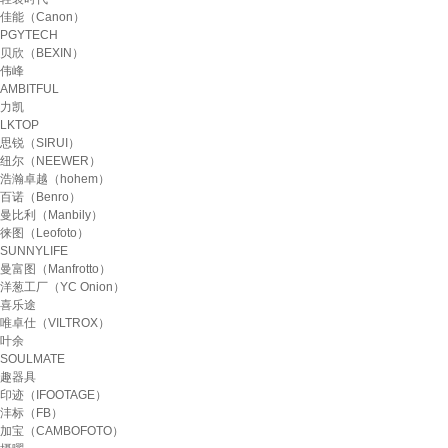
佳能（Canon）
PGYTECH
贝欣（BEXIN）
伟峰
AMBITFUL
力凯
LKTOP
思锐（SIRUI）
纽尔（NEEWER）
浩瀚卓越（hohem）
百诺（Benro）
曼比利（Manbily）
徕图（Leofoto）
SUNNYLIFE
曼富图（Manfrotto）
洋葱工厂（YC Onion）
喜乐途
唯卓仕（VILTROX）
叶余
SOULMATE
趣器具
印迹（IFOOTAGE）
沣标（FB）
加宝（CAMBOFOTO）