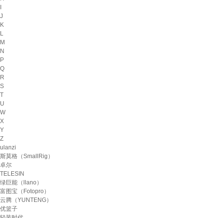
I
J
K
L
M
N
P
Q
R
S
T
U
W
X
Y
Z
ulanzi
斯莫格（SmallRig）
卓尔
TELESIN
绿巨能（llano）
富图宝（Fotopro）
云腾（YUNTENG）
优篮子
轻装时代