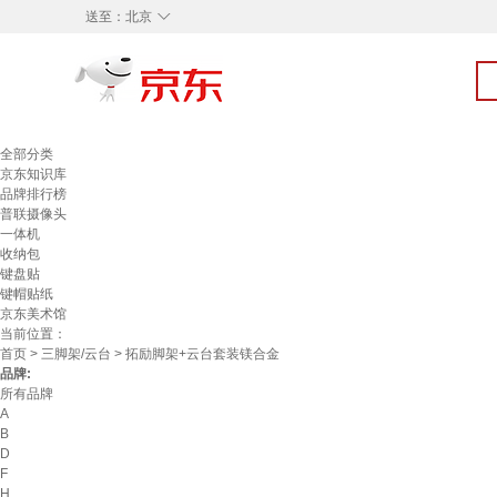
◇
送至：
北京
全部分类
京东知识库
品牌排行榜
普联摄像头
一体机
收纳包
键盘贴
键帽贴纸
京东美术馆
当前位置：
首页
>
三脚架/云台
> 拓励脚架+云台套装镁合金
品牌:
所有品牌
A
B
D
F
H