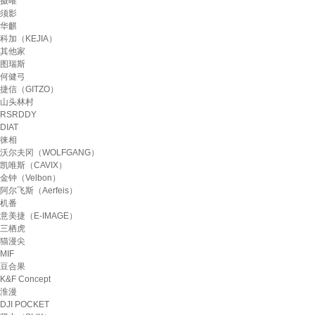
摄曜
须影
华麒
科加（KEJIA）
其他家
图瑞斯
何健弓
捷信（GITZO）
山头林村
RSRDDY
DIAT
徕相
沃尔夫冈（WOLFGANG）
凯唯斯（CAVIX）
金钟（Velbon）
阿尔飞斯（Aerfeis）
机番
意美捷（E-IMAGE）
三栖虎
猫漫尖
MIF
豆合果
K&F Concept
淮漫
DJI POCKET