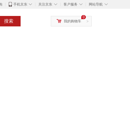
◇
◇
◇
◇
购
手机京东
关注京东
客户服务
网站导航
0
搜索
我的购物车
>