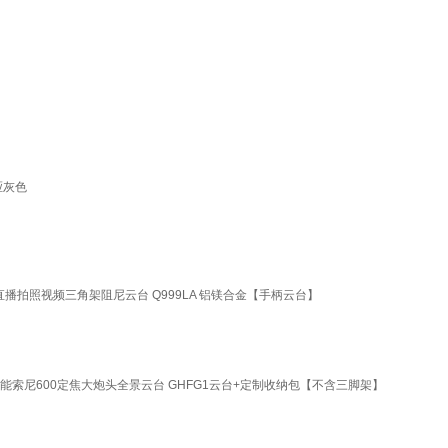
哑灰色
播拍照视频三角架阻尼云台 Q999LA 铝镁合金【手柄云台】
能索尼600定焦大炮头全景云台 GHFG1云台+定制收纳包【不含三脚架】