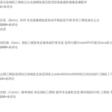
喜乐途相机三脚架云台头独脚架液压阻尼快装板摄影摄像直播配件
2+
条评论
百诺（Benro）BV6 专业摄像脚架套装动平衡阻尼可调 双管三脚架液压云台
2000+
条评论
自营
绿巨能（llano）相机三脚架单反微单碳纤维支架 适用大疆Pocket4P/4/3影石lun
2000+
条评论
云腾三脚架适用拍立得相机支架适用富士wide400/mini99/90拍立得自拍杆三脚架 
14+
条评论
佳能（Canon）微单相机 单反相机三脚架 摄湃专业摄影支架 数码相机DV机 三脚架 
200+
条评论