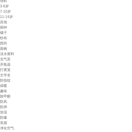
理科
3-6岁
7-10岁
11-14岁
其他
闹钟
镊子
纱布
西药
面碗
淡水窝料
充气泵
开瓶器
打窝笼
文学史
防指纹
保暖
趣味
除甲醛
防风
防摔
加湿
防爆
美观
净化空气