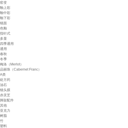
窑变
釉上彩
釉中彩
釉下彩
镜面
色釉
指针式
多显
四季通用
通用
春秋
冬季
梅洛（Merlot）
品丽珠（Cabernet Franc）
A类
处方药
油石
镜头膜
赤灵芝
脚架配件
其他
亚克力
树脂
竹
塑料