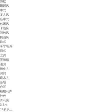
驱蚊
田园风
中式
复古风
新中式
休闲风
卡通风
简约风
奶油风
欧式
奢华/轻奢
日式
宜兴
景德镇
潮州
德化县
河间
建水县
落地
台置
植物花卉
纯色
青花瓷
3-6岁
14岁以上