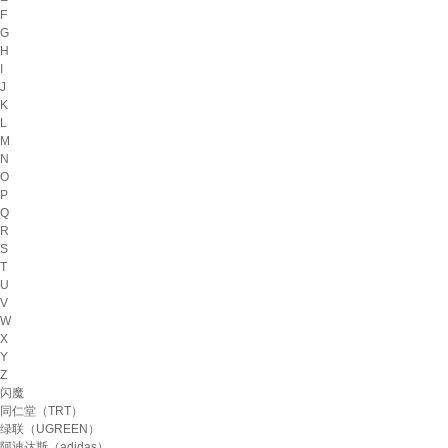
F
G
H
I
J
K
L
M
N
O
P
Q
R
S
T
U
V
W
X
Y
Z
闪魔
同仁堂（TRT）
绿联（UGREEN）
阿迪达斯（adidas）