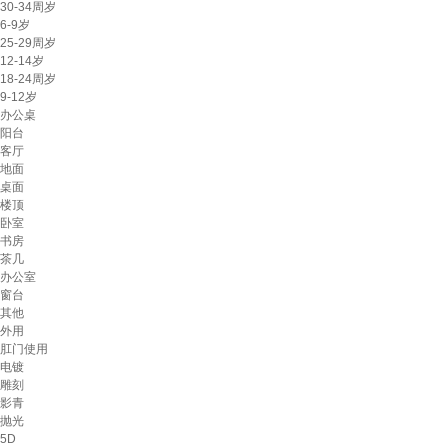
30-34周岁
6-9岁
25-29周岁
12-14岁
18-24周岁
9-12岁
办公桌
阳台
客厅
地面
桌面
楼顶
卧室
书房
茶几
办公室
窗台
其他
外用
肛门使用
电镀
雕刻
影青
抛光
5D