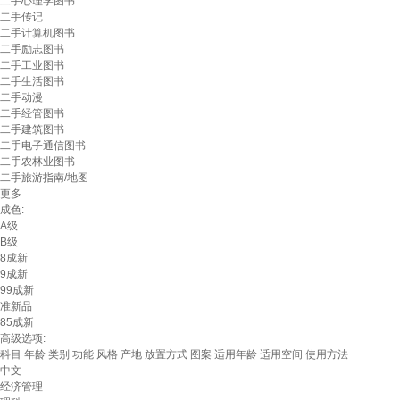
二手心理学图书
二手传记
二手计算机图书
二手励志图书
二手工业图书
二手生活图书
二手动漫
二手经管图书
二手建筑图书
二手电子通信图书
二手农林业图书
二手旅游指南/地图
更多
成色:
A级
B级
8成新
9成新
99成新
准新品
85成新
高级选项:
科目
年龄
类别
功能
风格
产地
放置方式
图案
适用年龄
适用空间
使用方法
中文
经济管理