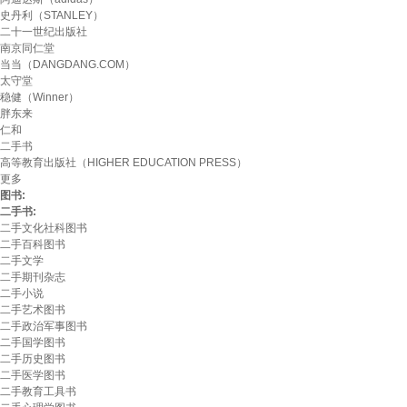
史丹利（STANLEY）
二十一世纪出版社
南京同仁堂
当当（DANGDANG.COM）
太守堂
稳健（Winner）
胖东来
仁和
二手书
高等教育出版社（HIGHER EDUCATION PRESS）
更多
图书:
二手书:
二手文化社科图书
二手百科图书
二手文学
二手期刊杂志
二手小说
二手艺术图书
二手政治军事图书
二手国学图书
二手历史图书
二手医学图书
二手教育工具书