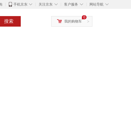
◇
◇
◇
◇
购
手机京东
关注京东
客户服务
网站导航
0
搜索
我的购物车
>