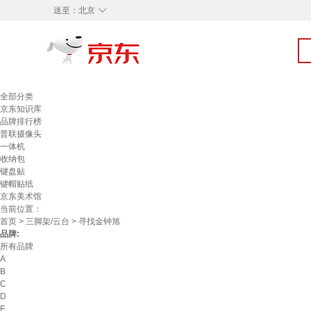
◇
送至：
北京
全部分类
京东知识库
品牌排行榜
普联摄像头
一体机
收纳包
键盘贴
键帽贴纸
京东美术馆
当前位置：
首页
>
三脚架/云台
> 寻找金钟旭
品牌:
所有品牌
A
B
C
D
E