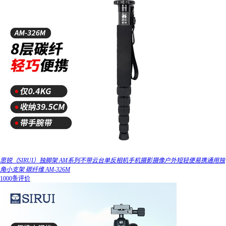
思锐（SIRUI）独脚架 AM系列不带云台单反相机手机摄影摄像户外短轻便易携通用独
角小支架 碳纤维 AM-326M
1000条评价