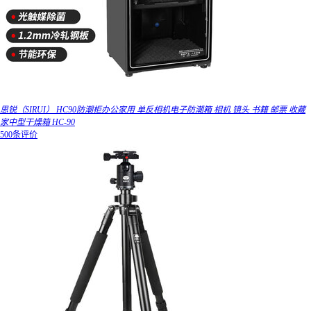
思锐（SIRUI） HC90防潮柜办公家用 单反相机电子防潮箱 相机 镜头 书籍 邮票 收藏
家中型干燥箱 HC-90
500条评价