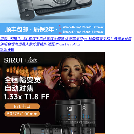
思锐（SIRUI）3X 掌镜手机长焦镜头套装 适配苹果17pm 磁吸蓝牙手柄 3 倍光学长焦
演唱会观鸟远景人像外置镜头 适配iPhone17ProMax
33条评价