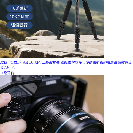
思锐（SIRUI）AM-5C 旅行三脚架套装 碳纤维材质轻巧便携相机数码摄影摄像相机支
架 AM-5C
11条评价