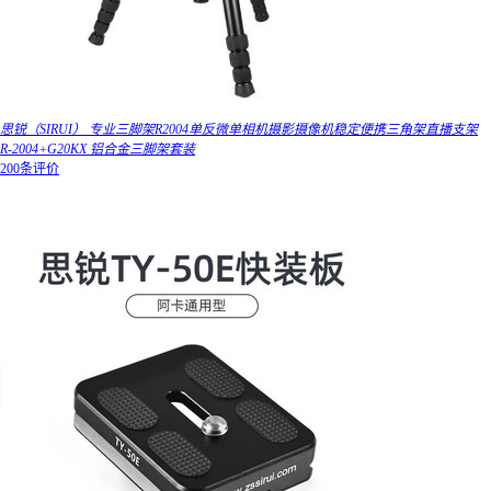
思锐（SIRUI） 专业三脚架R2004单反微单相机摄影摄像机稳定便携三角架直播支架
R-2004+G20KX 铝合金三脚架套装
200条评价