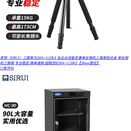
思锐（SIRUI）三脚架 R2004+G20KX 含云台佳能尼康单反相机三角架铝合金 单反相
机三脚架 专业稳定 微单通用 超稳定R2004+G20KX【28mm管径】
12条评价