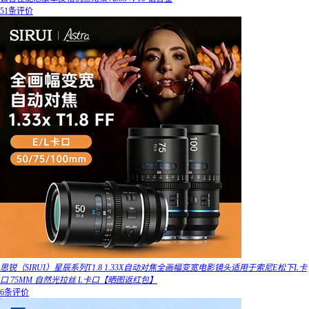
51条评价
思锐（SIRUI）星辰系列T1.8 1.33X自动对焦全画幅变宽电影镜头适用于索尼E松下L卡
口 75MM 自然光拉丝 L卡口【晒图返红包】
6条评价