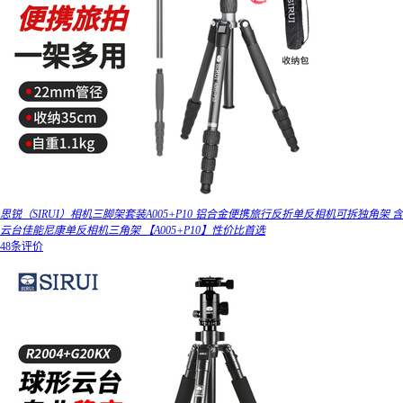
思锐（SIRUI）相机三脚架套装A005+P10 铝合金便携旅行反折单反相机可拆独角架 含
云台佳能尼康单反相机三角架 【A005+P10】性价比首选
48条评价