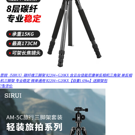
思锐（SIRUI）碳纤维三脚架 R2204+G20KX 含云台佳能尼康单反相机三角架 单反相
机三脚架 专业稳定 微单通用 R2204+G20KX【自重1.69kg】送脚架包
7条评价