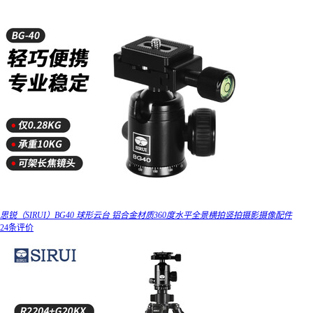
思锐（SIRUI）BG40 球形云台 铝合金材质360度水平全景横拍竖拍摄影摄像配件
24条评价