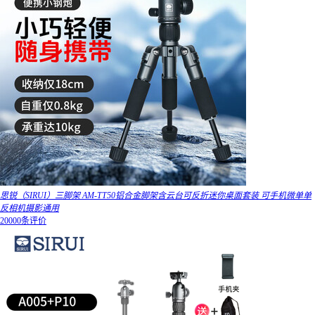
思锐（SIRUI）三脚架 AM-TT50铝合金脚架含云台可反折迷你桌面套装 可手机微单单
反相机摄影通用
20000条评价