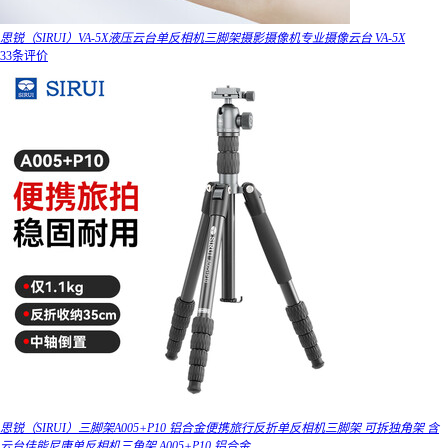
思锐（SIRUI）VA-5X液压云台单反相机三脚架摄影摄像机专业摄像云台 VA-5X
33条评价
思锐（SIRUI）三脚架A005+P10 铝合金便携旅行反折单反相机三脚架 可拆独角架 含
云台佳能尼康单反相机三角架 A005+P10 铝合金