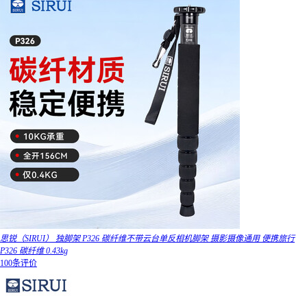
思锐（SIRUI） 独脚架 P326 碳纤维不带云台单反相机脚架 摄影摄像通用 便携旅行
P326 碳纤维 0.43kg
100条评价