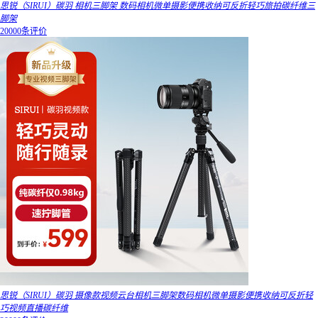
思锐（SIRUI）碳羽 相机三脚架 数码相机微单摄影便携收纳可反折轻巧旅拍碳纤维三
脚架
20000条评价
思锐（SIRUI）碳羽 摄像款视频云台相机三脚架数码相机微单摄影便携收纳可反折轻
巧视频直播碳纤维