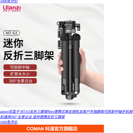
5000条评价
ulanzi优篮子 MT-63反折三脚架Mini便携式单反相机支架户外独脚架可拆卸中轴手机相
机通用360°全景云台 迷你便携反折三脚架
1000条评价