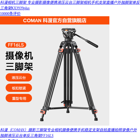
科漫相机三脚架 专业摄影摄像便携液压云台三脚架相机手机支架直播户外独脚架单反
三角架KX3939plus
10000条评价
科漫（COMAN）摄影三脚架专业相机摄像便携手机稳定支架自拍直播拍照录像户外
独脚液压云台单反三角架FF16LS