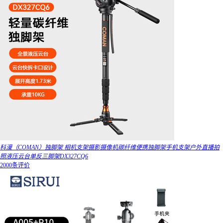
科漫（COMAN）独脚架 相机支架摄影摄像机碳纤维便携独脚架手机支架户外直播拍
照液压云台单反三脚架DX327CQ6
2000条评价