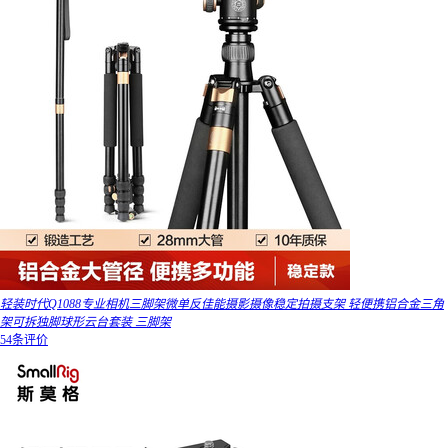
轻装时代Q1088专业相机三脚架微单反佳能摄影摄像稳定拍摄支架 轻便携铝合金三角
架可拆独脚球形云台套装 三脚架
54条评价