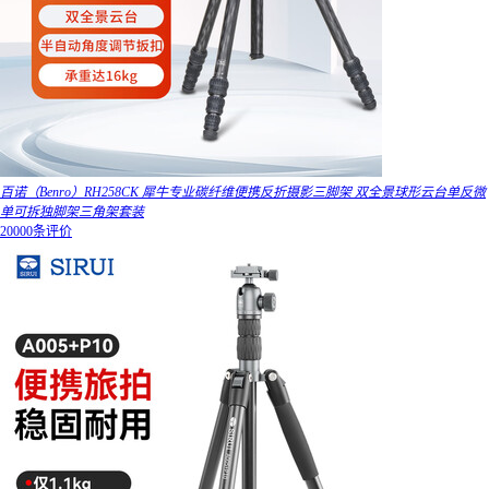
百诺（Benro）RH258CK 犀牛专业碳纤维便携反折摄影三脚架 双全景球形云台单反微
单可拆独脚架三角架套装
20000条评价