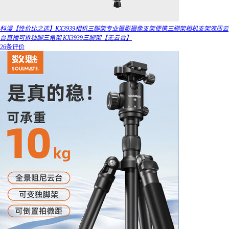
科漫【性价比之选】KX3939相机三脚架专业摄影摄像支架便携三脚架相机支架液压云
台直播可拆独脚三角架 KX3939三脚架【无云台】
26条评价