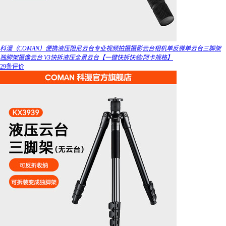
科漫（COMAN）便携液压阻尼云台专业视频拍摄摄影云台相机单反微单云台三脚架
独脚架摄像云台 V3快拆液压全景云台【一键快拆快装/阿卡规格】
29条评价