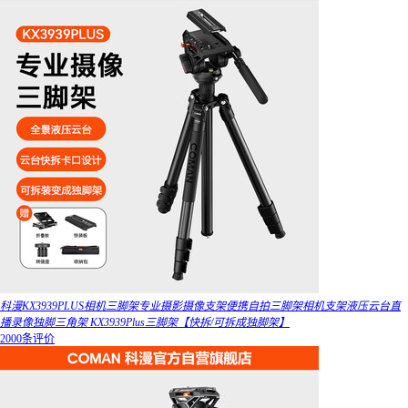
科漫KX3939PLUS相机三脚架专业摄影摄像支架便携自拍三脚架相机支架液压云台直
播录像独脚三角架 KX3939Plus三脚架【快拆/可拆成独脚架】
2000条评价