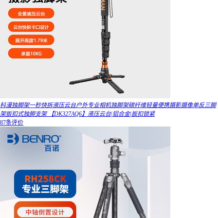
科漫独脚架一秒快拆液压云台户外专业相机独脚架碳纤维轻量便携摄影摄像单反三脚
架扳扣式独脚支架 【DK327AQ6】液压云台|铝合金|扳扣锁紧
87条评价