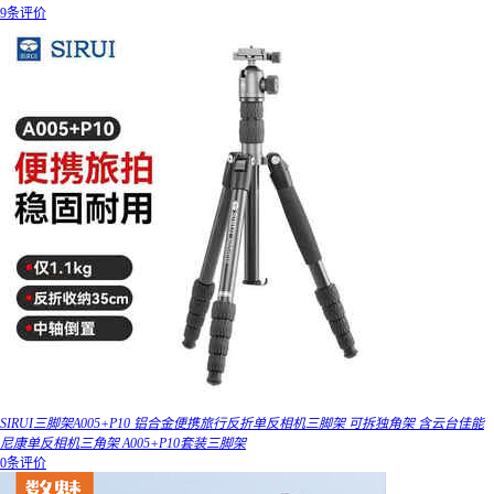
9条评价
SIRUI三脚架A005+P10 铝合金便携旅行反折单反相机三脚架 可拆独角架 含云台佳能
尼康单反相机三角架 A005+P10套装三脚架
0条评价