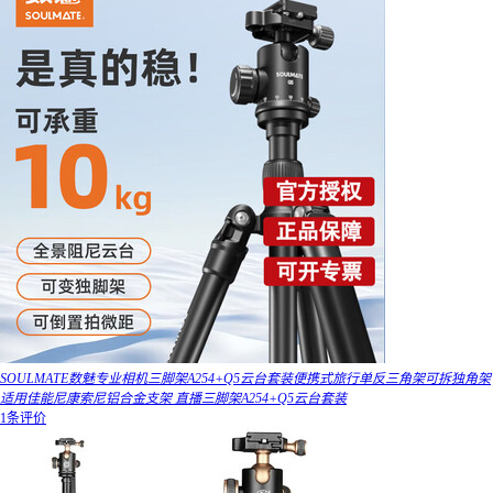
SOULMATE数魅专业相机三脚架A254+Q5云台套装便携式旅行单反三角架可拆独角架
适用佳能尼康索尼铝合金支架 直播三脚架A254+Q5云台套装
1条评价