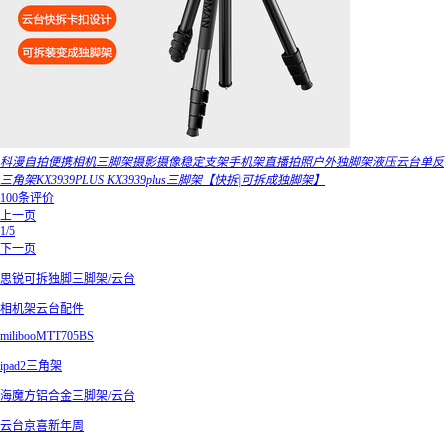
科漫自拍便携相机三脚架摄影摄像稳定支架手机架直播拍照户外独脚架液压云台单反
三角架KX3939PLUS KX3939plus三脚架【快拆|可拆成独脚架】
100条评价
上一页
1/5
下一页
思锐可拆独脚三脚架/云台
相机架云台配件
milibooMTT705BS
ipad2三角架
海魔方铝合金三脚架/云台
云台京喜新年周