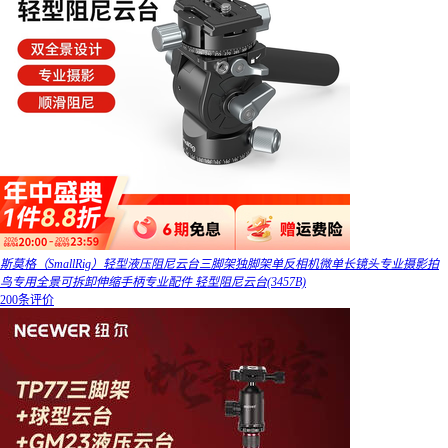
斯莫格（SmallRig）轻型液压阻尼云台三脚架独脚架单反相机微单长镜头专业摄影拍
鸟专用全景可拆卸伸缩手柄专业配件 轻型阻尼云台(3457B)
200条评价