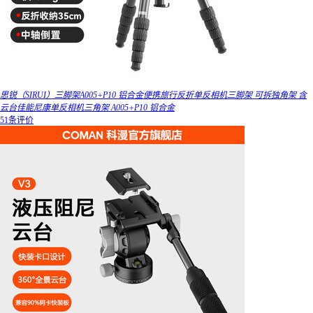
思锐（SIRUI）三脚架A005+P10 铝合金便携旅行反折单反相机三脚架 可拆独角架 含
云台佳能尼康单反相机三角架 A005+P10 铝合金
51条评价