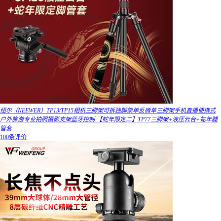
纽尔（NEEWER）TP13/TP15相机三脚架可拆独脚架单反微单三脚架手机直播便携式
户外旅游专业拍照摄影支架蓝牙控制 【蛇年限定二】TP77三脚架+液压云台+蛇年腿
管套
100条评价