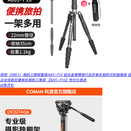
思锐（SIRUI）相机三脚架套装A005+P10 铝合金便携旅行反折单反相机可拆独角架 含
云台佳能尼康单反相机三角架 【A005+P10】性价比首选
48条评价