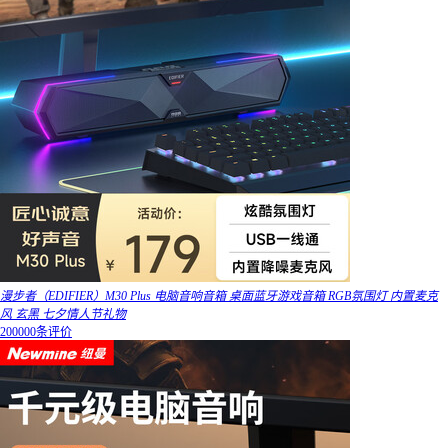
漫步者（EDIFIER）M30 Plus 电脑音响音箱 桌面蓝牙游戏音箱 RGB氛围灯 内置麦克
风 玄黑 七夕情人节礼物
200000条评价