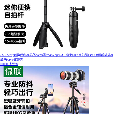
TELESIN(泰迅)迷你自拍杆2.0大疆action6 5pro 4三脚架nano自拍杆insta360运动相机自
拍杆gopro三脚架
100000条评价