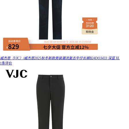
威杰思（VJC）/威杰思2025秋冬新款男装潮流复古牛仔长裤B24DO3433 深蓝 XL
1条评价