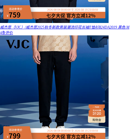
威杰思（VJC）/威杰思2025秋冬新款男装潮流印花长袖T恤衫B24DA2019 黑色 M
4条评价