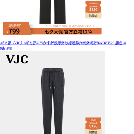
威杰思（VJC）/威杰思2025秋冬新款男装时尚通勤针织休闲裤B24DP3523 黑色 M
0条评价