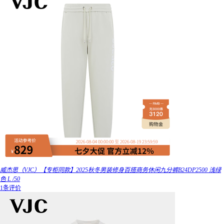
威杰思（VJC）【专柜同款】2025秋冬男装修身百搭商务休闲九分裤B24DP2500 浅绿
色 L /50
1条评价