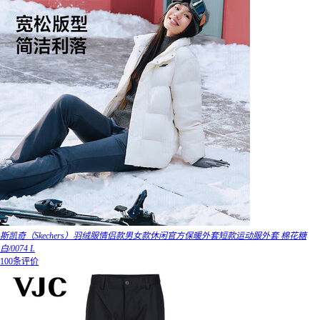
斯凯奇（Skechers）羽绒服情侣款男女款休闲官方保暖外套短款运动服外套 棉花糖
白/0074 L
100条评价