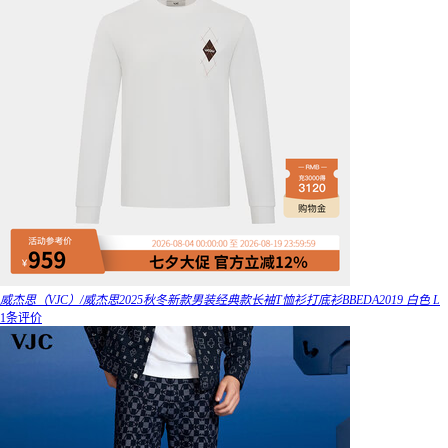
威杰思（VJC）/威杰思2025秋冬新款男装经典款长袖T恤衫打底衫BBEDA2019 白色 L
1条评价