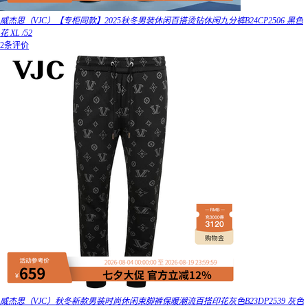
威杰思（VJC）【专柜同款】2025秋冬男装休闲百搭烫钻休闲九分裤B24CP2506 黑色
花 XL /52
2条评价
威杰思（VJC）秋冬新款男装时尚休闲束脚裤保暖潮流百搭印花灰色B23DP2539 灰色