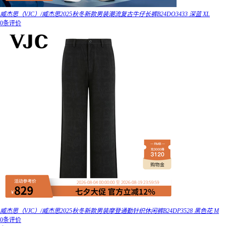
威杰思（VJC）/威杰思2025秋冬新款男装潮流复古牛仔长裤B24DO3433 深蓝 XL
0条评价
威杰思（VJC）/威杰思2025秋冬新款男装摩登通勤针织休闲裤B24DP3528 黑色花 M
0条评价