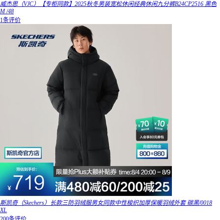
威杰思（VJC）【专柜同款】2025秋冬男装宽松休闲经典休闲九分裤B24CP2516 黑色
M /48
1条评价
斯凯奇（Skechers）长款三防羽绒服男女同款中性梭织加厚保暖羽绒外套 碳黑/0018
XL
200条评价