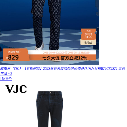
威杰思（VJC）【专柜同款】2025秋冬男装商务时尚修身休闲九分裤B24CP2522 蓝色
花 M /48
1条评价