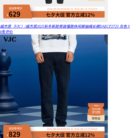
威杰思（VJC）/威杰思2025秋冬新款男装慢跑休闲裤抽绳长裤DAECP2723 灰色 S
0条评价