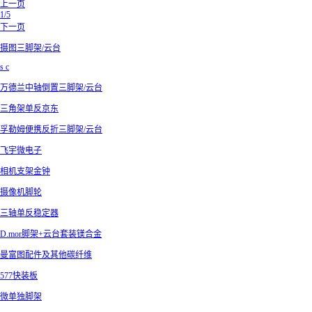
上一页
1/5
下一页
摄图三脚架/云台
s c
万德兰中轴倒置三脚架/云台
三角架单反京东
孚勒姆便携反折三脚架/云台
飞宇微电子
相机支架金钟
摄像机脚轮
三轴单反稳定器
D.mor脚架+云台套装镁合金
曼富图配件及其他碳纤维
577快装板
微单独脚架