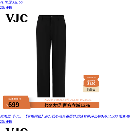
花 常规 3XL 56
2条评价
威杰思（VJC）【专柜同款】2025秋冬商务百搭舒适轻奢休闲长裤B24CP3530 黑色 48
2条评价