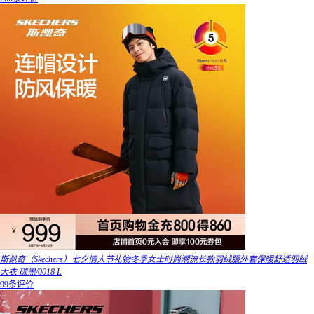
斯凯奇（Skechers）七夕情人节礼物冬季女士时尚潮流长款羽绒服外套保暖舒适羽绒
大衣 碳黑/0018 L
99条评价