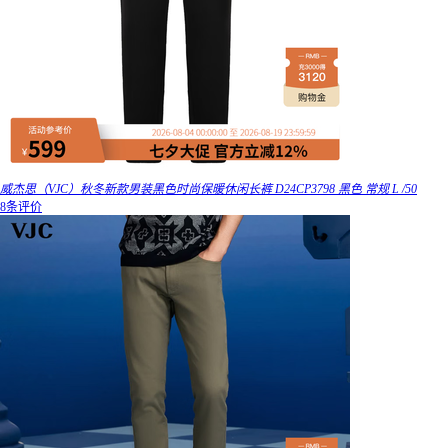
威杰思（VJC）秋冬新款男装黑色时尚保暖休闲长裤 D24CP3798 黑色 常规 L /50
8条评价