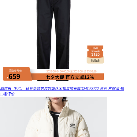
威杰思（VJC） 秋冬新款男装时尚休闲裤直筒长裤D24CP3772 黑色 常规 M 48
13条评价