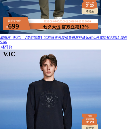
威杰思（VJC）【专柜同款】2025秋冬男装修身日常舒适休闲九分裤B24CP2515 绿色
S /46
3条评价