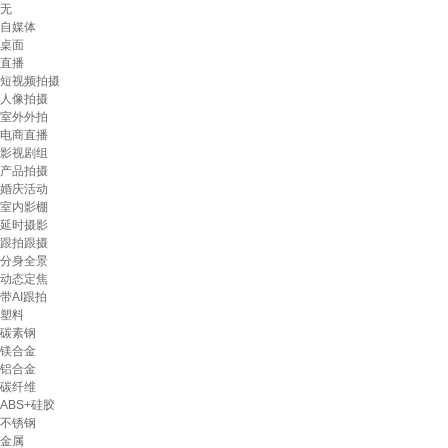
无
自媒体
桌面
直播
短视频拍摄
人像拍摄
室外外拍
电商直播
影视剧组
产品拍摄
婚庆活动
室内影棚
延时摄影
跟拍跟摄
分身全景
动态定焦
带AI跟拍
塑料
碳素钢
镁合金
铝合金
碳纤维
ABS+硅胶
不锈钢
金属