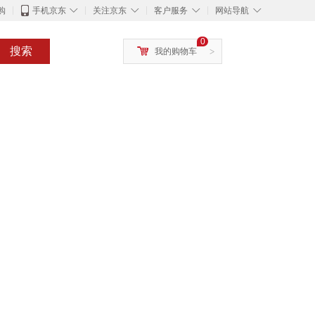
◇
◇
◇
◇
购
手机京东
关注京东
客户服务
网站导航
0
搜索
我的购物车
>