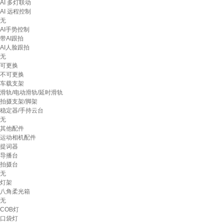
AI 多灯联动
AI 远程控制
无
AI手势控制
带AI跟拍
AI人脸跟拍
无
可更换
不可更换
车载支架
滑轨/电动滑轨/延时滑轨
拍摄支架/脚架
稳定器/手持云台
无
其他配件
运动相机配件
提词器
导播台
拍摄台
无
灯架
八角柔光箱
无
COB灯
口袋灯