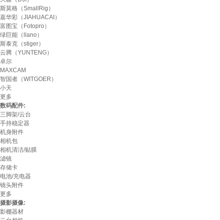
斯莫格（SmallRig）
嘉华彩（JIAHUACAI）
富图宝（Fotopro）
绿巨能（llano）
斯泰克（stiger）
云腾（YUNTENG）
卓尔
MAXCAM
智国者（WITGOER）
小天
更多
数码配件:
三脚架/云台
手持稳定器
机身附件
相机包
相机清洁/贴膜
滤镜
存储卡
电池/充电器
镜头附件
更多
摄影摄像:
影棚器材