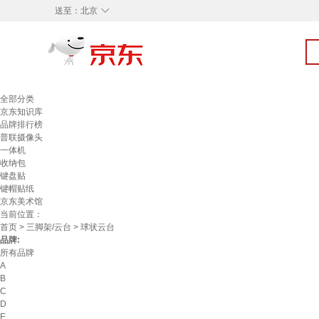
◇
送至：
北京
全部分类
京东知识库
品牌排行榜
普联摄像头
一体机
收纳包
键盘贴
键帽贴纸
京东美术馆
当前位置：
首页
>
三脚架/云台
> 球状云台
品牌:
所有品牌
A
B
C
D
E