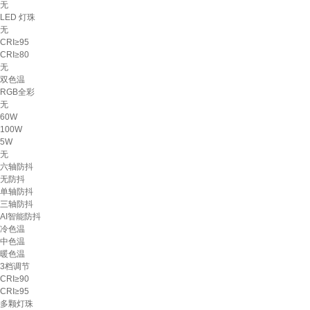
无
LED 灯珠
无
CRI≥95
CRI≥80
无
双色温
RGB全彩
无
60W
100W
5W
无
六轴防抖
无防抖
单轴防抖
三轴防抖
AI智能防抖
冷色温
中色温
暖色温
3档调节
CRI≥90
CRI≥95
多颗灯珠