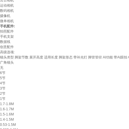
云台相机
运动相机
数码相机
摄像机
微单相机
手机配件:
拍照配件
手机支架
数据线
创意配件
高级选项:
镜头类型
脚架节数
展开高度
适用长度
脚架形态
带补光灯
脚管管径
AI功能
带AI跟拍
广角镜头
无
6节
5节
4节
3节
2节
1节
1.7-1.8M
1.6-1.7M
1.5-1.6M
1.4-1.5M
0.53-1.5M