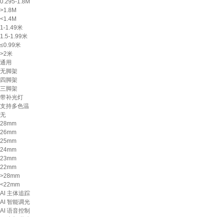
0.295-1.8M
>1.8M
<1.4M
1-1.49米
1.5-1.99米
≤0.99米
>2米
通用
无脚架
四脚架
三脚架
带补光灯
支持多色温
无
28mm
26mm
25mm
24mm
23mm
22mm
>28mm
<22mm
AI 主体追踪
AI 智能调光
AI 语音控制