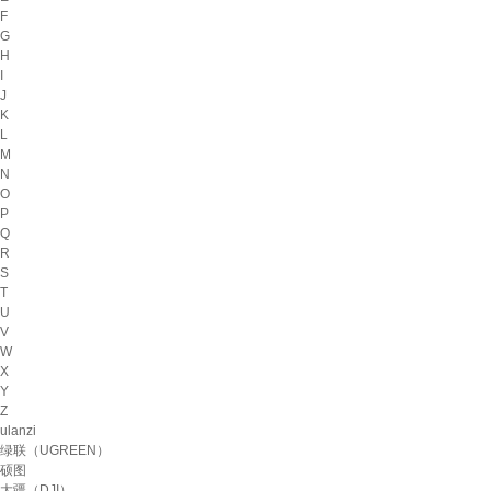
F
G
H
I
J
K
L
M
N
O
P
Q
R
S
T
U
V
W
X
Y
Z
ulanzi
绿联（UGREEN）
硕图
大疆（DJI）