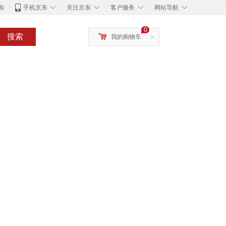
◇
◇
◇
◇
购
手机京东
关注京东
客户服务
网站导航
0
搜索
我的购物车
>