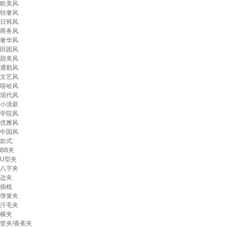
欧美风
轻奢风
日韩风
商务风
奢华风
田园风
甜美风
通勤风
文艺风
嘻哈风
现代风
小清新
学院风
优雅风
中国风
款式:
BB夹
U型夹
八字夹
边夹
插梳
弹簧夹
汗毛夹
横夹
坚夹/香蕉夹