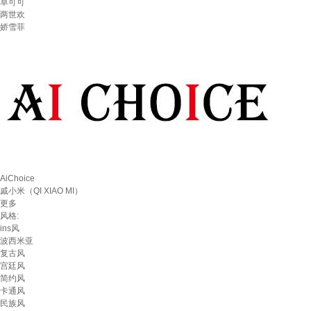
卓可可
两世欢
娇雪菲
AiChoice
戚小米（QI XIAO MI）
更多
风格:
ins风
波西米亚
复古风
宫廷风
简约风
卡通风
民族风