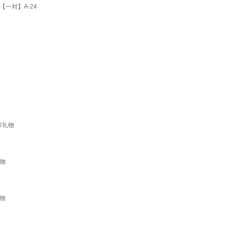
一对】A-24
节礼物
物
物