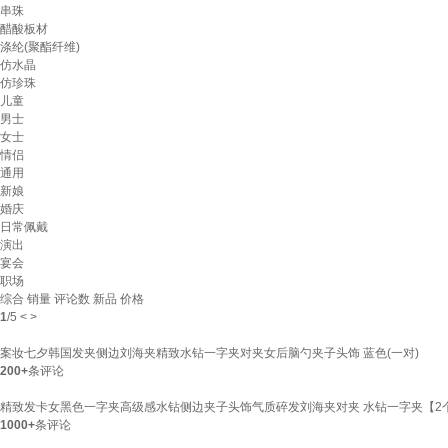
串珠
醋酸板材
涤纶(聚酯纤维)
仿水晶
仿珍珠
儿童
男士
女士
情侣
通用
新娘
婚庆
日常佩戴
演出
宴会
职场
综合
销量
评论数
新品
价格
1
/
5
<
>
案妆七夕韩国发夹侧边刘海夹精致水钻一字夹对夹女后脑勺夹子头饰 蓝色(一对)
200+
条评论
精致发卡女黑色一字夹高级感水钻侧边夹子头饰气质碎发刘海夹对夹 水钻一字夹【2
1000+
条评论