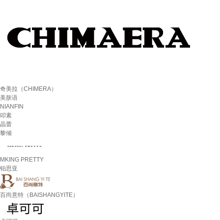
奇美拉（CHIMERA）
美肤语
NIANFIN
叩素
晶蕾
黎倾
MKING PRETTY
铂思亚
百尚意特（BAISHANGYITE）