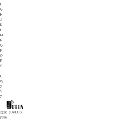
F
G
H
J
K
L
M
N
O
P
Q
R
S
T
U
W
X
Y
Z
优家（UPLUS）
向晚