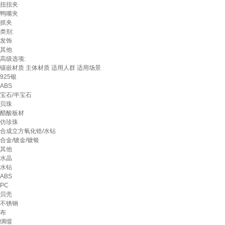
扭扭夹
鸭嘴夹
抓夹
类别:
发饰
其他
高级选项:
镶嵌材质
主体材质
适用人群
适用场景
925银
ABS
宝石/半宝石
贝珠
醋酸板材
仿珍珠
合成立方氧化锆/水钻
合金/镀金/镀银
其他
水晶
水钻
ABS
PC
贝壳
不锈钢
布
绸缎