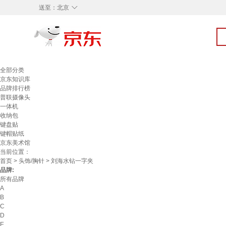
◇
送至：
北京
全部分类
京东知识库
品牌排行榜
普联摄像头
一体机
收纳包
键盘贴
键帽贴纸
京东美术馆
当前位置：
首页
>
头饰/胸针
> 刘海水钻一字夹
品牌:
所有品牌
A
B
C
D
E