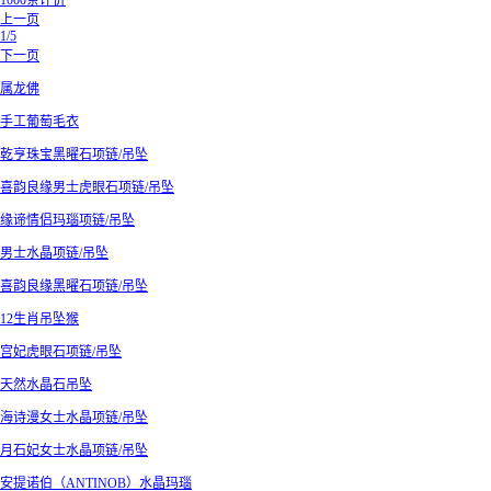
1000条评价
上一页
1/5
下一页
属龙佛
手工葡萄毛衣
乾亨珠宝黑曜石项链/吊坠
喜韵良缘男士虎眼石项链/吊坠
缘谛情侣玛瑙项链/吊坠
男士水晶项链/吊坠
喜韵良缘黑曜石项链/吊坠
12生肖吊坠猴
宫妃虎眼石项链/吊坠
天然水晶石吊坠
海诗漫女士水晶项链/吊坠
月石妃女士水晶项链/吊坠
安提诺伯（ANTINOB）水晶玛瑙