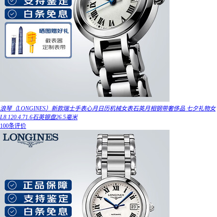
浪琴（LONGINES）新款瑞士手表心月日历机械女表石英月相钢带奢侈品 七夕礼物女
L8.120.4.71.6石英银盘26.5毫米
100条评价