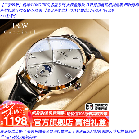
【二手99新】浪琴(LONGINES)名匠系列 大表盘男款 八针月相自动机械男表 四针月相
新款机芯计时双日历 瑞表 【全套新机芯】40八针白盘L2.673.4.786 #79
200条评价
爱沃驰瑞士IW手表男机械表全自动机械男士手表双日历月相男表情人节礼物 银灰黑
带 /进口机芯/定制刻字