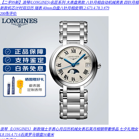
【二手99新】浪琴(LONGINES)名匠系列 大表盘男款 八针月相自动机械男表 四针月相
新款机芯计时双日历 瑞表 40mm白盘八针月相皮带L2.673.4.78.3 #79
200条评价
浪琴（LONGINES）新款瑞士手表心月日历机械女表石英月相钢带奢侈品 七夕礼物女
L8.116.4.71.6石英罗马银盘34毫米