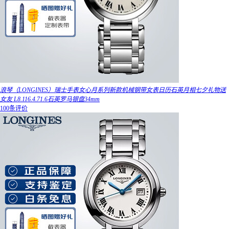
浪琴（LONGINES）瑞士手表女心月系列新款机械钢带女表日历石英月相七夕礼物送
女友 L8.116.4.71.6石英罗马银盘34mm
100条评价