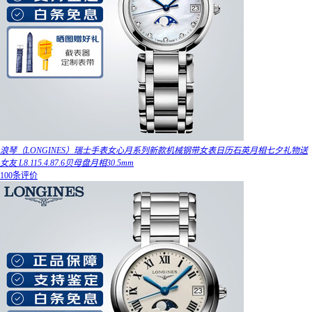
浪琴（LONGINES）瑞士手表女心月系列新款机械钢带女表日历石英月相七夕礼物送
女友 L8.115.4.87.6贝母盘月相30.5mm
100条评价