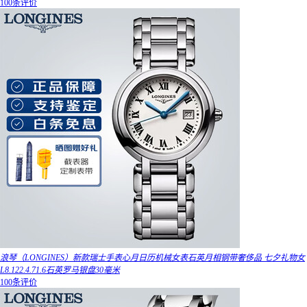
100条评价
浪琴（LONGINES）新款瑞士手表心月日历机械女表石英月相钢带奢侈品 七夕礼物女
L8.122.4.71.6石英罗马银盘30毫米
100条评价