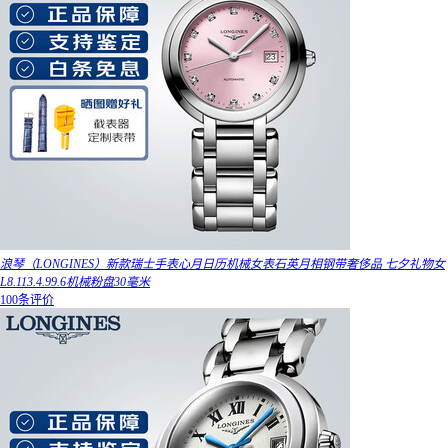
浪琴（LONGINES）新款瑞士手表心月日历机械女表石英月相钢带奢侈品 七夕礼物女
L8.113.4.99.6机械粉盘30毫米
100条评价