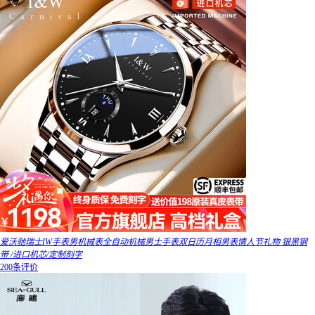
爱沃驰瑞士IW手表男机械表全自动机械男士手表双日历月相男表情人节礼物 银黑钢
带 /进口机芯/定制刻字
200条评价