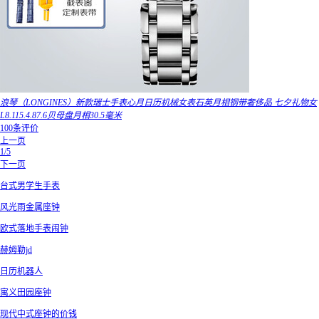
浪琴（LONGINES）新款瑞士手表心月日历机械女表石英月相钢带奢侈品 七夕礼物女
L8.115.4.87.6贝母盘月相30.5毫米
100条评价
上一页
1/5
下一页
台式男学生手表
风光雨金属座钟
欧式落地手表闹钟
赫姆勒jd
日历机器人
寓义田园座钟
现代中式座钟的价钱