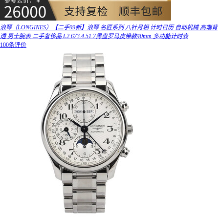
浪琴（LONGINES）【二手99新】浪琴 名匠系列 八针月相 计时日历 自动机械 高端背
透 男士腕表 二手奢侈品 L2.673.4.51.7黑盘罗马皮带款40mm 多功能计时表
100条评价