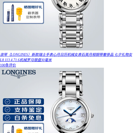
浪琴（LONGINES）新款瑞士手表心月日历机械女表石英月相钢带奢侈品 七夕礼物女
L8.113.4.71.6机械罗马银盘30毫米
100条评价