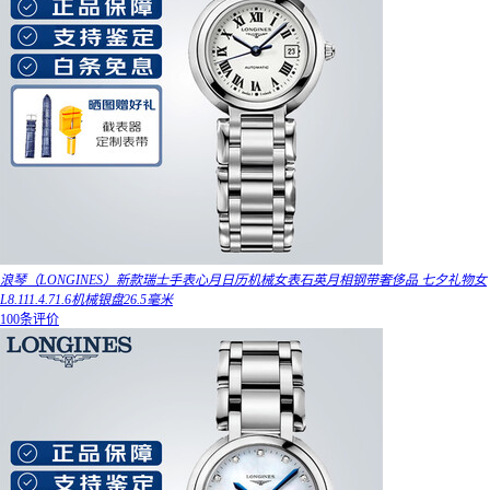
浪琴（LONGINES）新款瑞士手表心月日历机械女表石英月相钢带奢侈品 七夕礼物女
L8.111.4.71.6机械银盘26.5毫米
100条评价