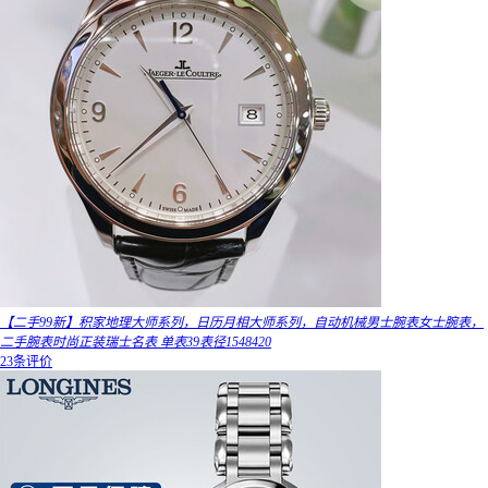
【二手99新】积家地理大师系列，日历月相大师系列，自动机械男士腕表女士腕表，
二手腕表时尚正装瑞士名表 单表39表径1548420
23条评价