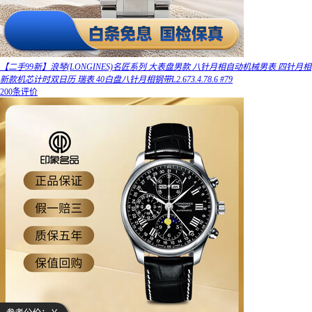
【二手99新】浪琴(LONGINES)名匠系列 大表盘男款 八针月相自动机械男表 四针月相
新款机芯计时双日历 瑞表 40白盘八针月相钢带L2.673.4.78.6 #79
200条评价