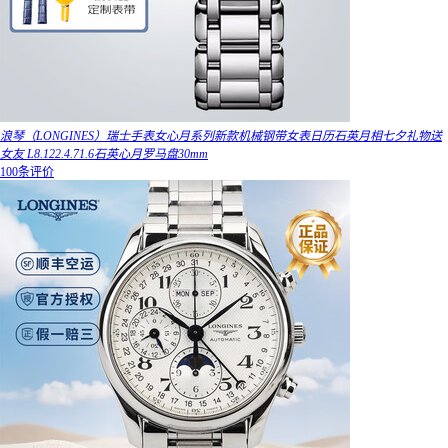
浪琴（LONGINES）瑞士手表女心月系列新款机械钢带女表日历石英月相七夕礼物送
女友 L8.122.4.71.6石英心月罗马盘30mm
100条评价