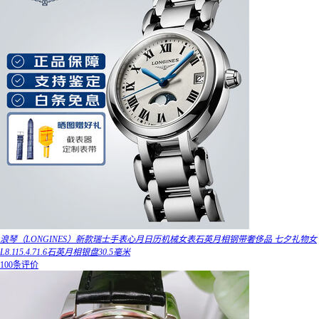
浪琴（LONGINES）新款瑞士手表心月日历机械女表石英月相钢带奢侈品 七夕礼物女
L8.115.4.71.6石英月相银盘30.5毫米
100条评价