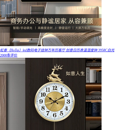
虹泰（HoTai）led数码电子挂钟万年历客厅 创意日历表温湿度钟 3958C白光
2000条评价