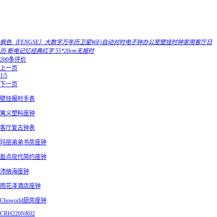
枫色（FENGSE）大数字万年历卫星WiFi自动对时电子钟办公室壁挂时钟家用客厅日
历 断电记忆经典红字 55*20cm无报时
200条评价
上一页
1/5
下一页
壁挂报时手表
寓义塑料座钟
客厅复古钟表
玛丽弟弟书房座钟
盈点现代简约座钟
沛纳海座钟
雨花泽酒店座钟
Choworld厨房座钟
CRH220NR02