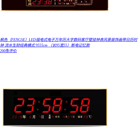
枫色（FENGSE）LED插电式电子万年历大字数码客厅壁挂钟表风景装饰画带日历时
钟 流水生财经典横式 9555cm （长95宽55）断电记忆款
200条评价