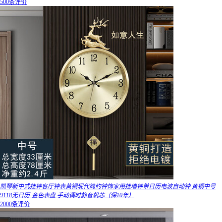
500条评价
凯琴新中式挂钟客厅钟表黄铜现代简约钟饰家用挂墙钟带日历电波自动钟 黄铜中号
9118无日历-金色表盘 手动调时静音机芯（保10年）
2000条评价