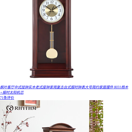
枫叶客厅中式挂钟实木老式座钟家用复古台式报时钟表大号简约家居摆件 8031杨木
+报时太阳机芯
71条评价