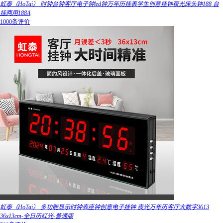
虹泰（HoTai） 时钟台钟客厅电子钟led钟万年历挂表学生创意挂钟夜光床头钟188 台
挂两用188A
1000条评价
虹泰（HoTai） 多功能显示时钟表座钟创意电子挂钟 夜光万年历客厅大数字3613
36x13cm-全日历红光-普通版