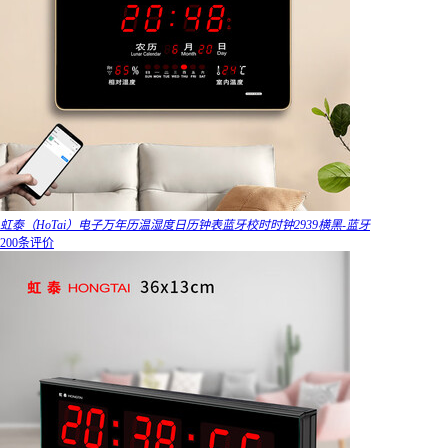
虹泰（HoTai）电子万年历温湿度日历钟表蓝牙校时时钟2939横黑-蓝牙
200条评价