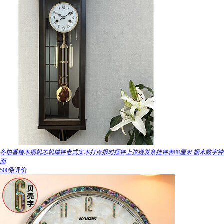
冬柏香椿木铜机芯机械钟老式实木打点报时摆钟上弦链发条挂钟表88厘米 椴木数字钟
面
500条评价