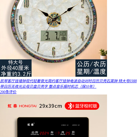
凯琴客厅挂墙钟现代轻奢夜光简约客厅挂钟电波自动对时日历贝壳石英钟 特大号0388
带日历无夜光云母贝盘贝壳字 整点音乐报时机芯（保10年）
200条评价