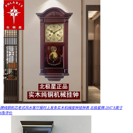
牌纯铜机芯老式风水客厅报时上发条实木机械座钟挂钟表 北极星牌-2047 8英寸
6条评价