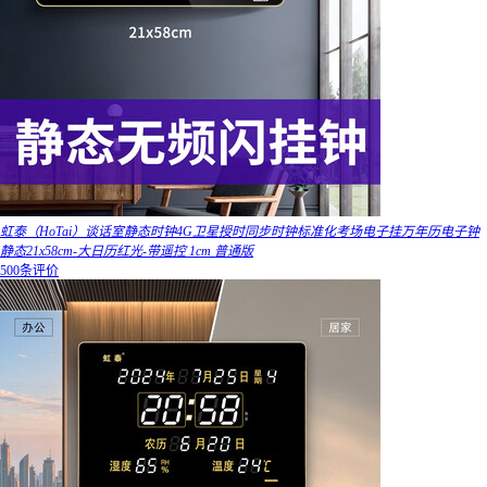
虹泰（HoTai）谈话室静态时钟4G卫星授时同步时钟标准化考场电子挂万年历电子钟
静态21x58cm-大日历红光-带遥控 1cm 普通版
500条评价