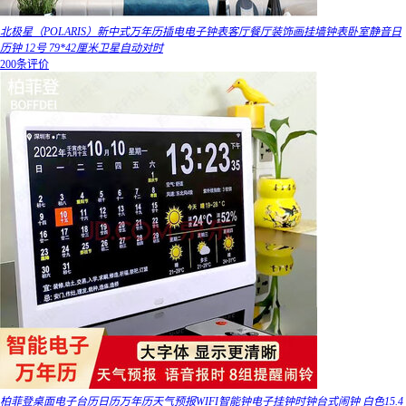
北极星（POLARIS）新中式万年历插电电子钟表客厅餐厅装饰画挂墙钟表卧室静音日
历钟 12号 79*42厘米卫星自动对时
200条评价
柏菲登桌面电子台历日历万年历天气预报WIFI智能钟电子挂钟时钟台式闹钟 白色15.4