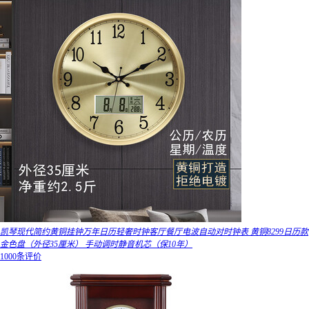
凯琴现代简约黄铜挂钟万年日历轻奢时钟客厅餐厅电波自动对时钟表 黄铜8299日历款
金色盘（外径35厘米） 手动调时静音机芯（保10年）
1000条评价