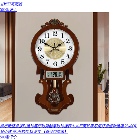
寸WiFi高配版
500条评价
凯恩斯整点报时挂钟客厅时尚创意时钟挂表中式石英钟表家用打点壁钟挂墙 2340QL
日历款-丽.声机芯 12英寸 【直径30厘米】
500条评价