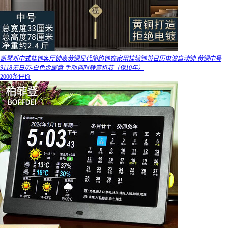
凯琴新中式挂钟客厅钟表黄铜现代简约钟饰家用挂墙钟带日历电波自动钟 黄铜中号
9118无日历-白色金属盘 手动调时静音机芯（保10年）
2000条评价