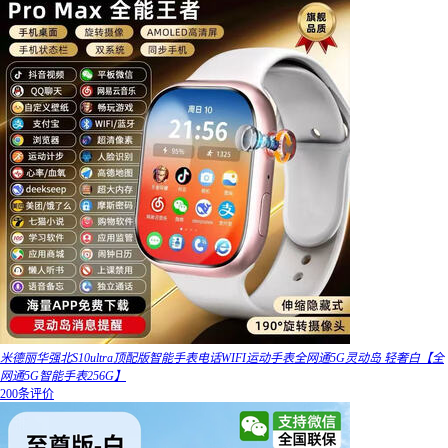
米德丽华强北S10ultra顶配版智能手表电话WIFI运动手表全网通5G灵动岛 轻奢白【全
网通5G智能手表256G】
200条评价