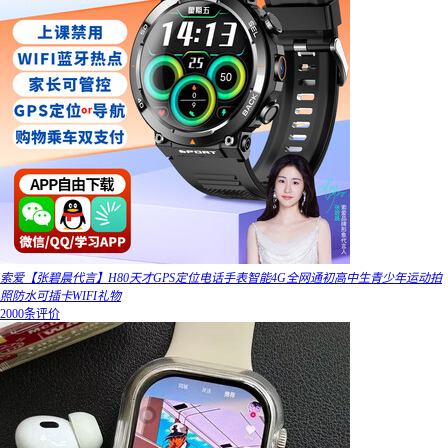
索爱【张碧晨代言】H80天才GPS定位电话手表智能4G全网通初高中生青少年运动拍
照防水可插卡WIFI礼物
2000条评价