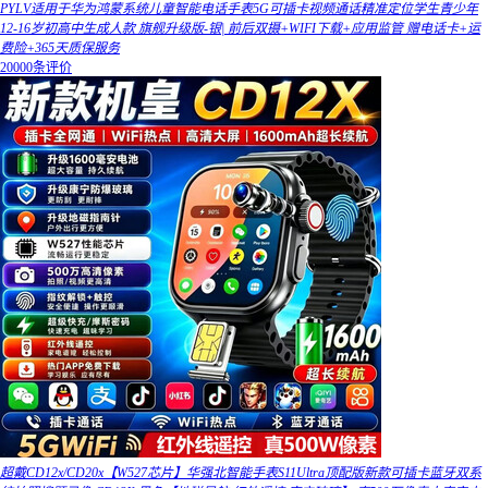
PYLV适用于华为鸿蒙系统儿童智能电话手表5G可插卡视频通话精准定位学生青少年
12-16岁初高中生成人款 旗舰升级版-银| 前后双摄+WIFI下载+应用监管 赠电话卡+运
费险+365天质保服务
20000条评价
超戴CD12x/CD20x【W527芯片】华强北智能手表S11Ultra顶配版新款可插卡蓝牙双系