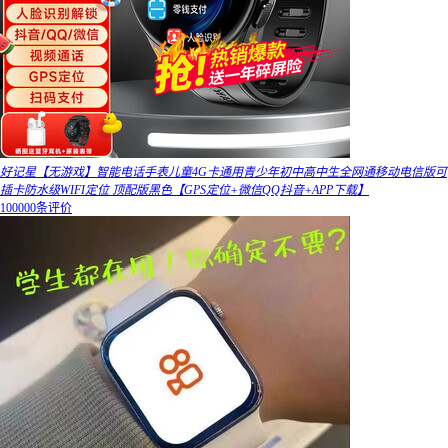
好记星【无游戏】智能电话手表儿童4G卡通用青少年初中高中生全网通移动电信版可
插卡防水级WIFI定位 顶配版黑色【GPS定位+微信QQ抖音+APP下载】
100000条评价