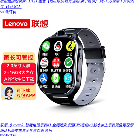
统拍照搜题录像 CD12X 黑色【地磁导航·红外遥控·康宁玻璃】 真500万像素丨真实内
存【4+64G】
500条评价
联想（Lenovo）智能电话手表K1 全网通安卓版GPS定位wifi防水学生手表微信可视频
通话初高中生青少年男女表 黑色