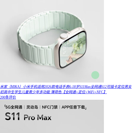
米家（MIKA）小米手机适用2026款电话手表6-18岁S11Max全网通S12可插卡定位男女
初高中生学生儿童青少年多功能 薄荷色【全网通+定位+WiFi+NFC】
200条评价