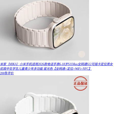
米家（MIKA）小米手机适用2026款电话手表6-18岁S11Max全网通S12可插卡定位男女
初高中生学生儿童青少年多功能 星光色【全网通+定位+WiFi+NFC】
200条评价