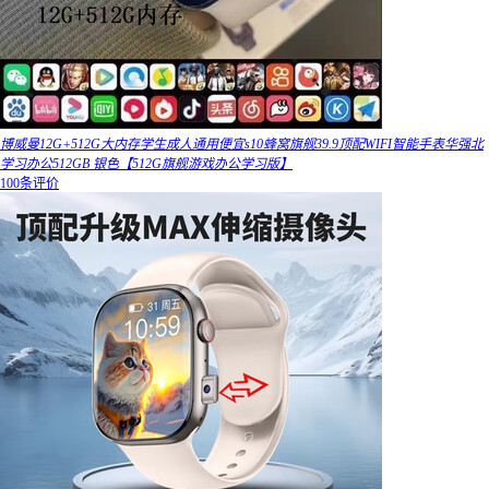
博威曼12G+512G大内存学生成人通用便宜s10蜂窝旗舰39.9顶配WIFI智能手表华强北
学习办公512GB 银色【512G旗舰游戏办公学习版】
100条评价