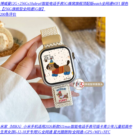
博威曼12G+256Gs10ultra4智能电话手表5G蜂窝旗舰顶配版watch全网通WIFI 银色
【256G旗舰型全网通5G版】
200条评价
米家（MIKA）小米手机适用2026新款S11max智能电话手表可插卡青少年儿童初高中
生男女孩6-12-18岁专用5G全网通 星光腊肠狗/全网通+GPS+WiFi+NFC