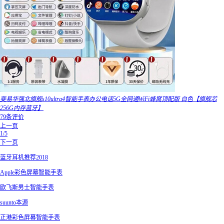
斐易华强北旗舰s10ultra4智能手表办公电话5G全网通WiFi蜂窝顶配版 白色【旗舰芯
256G内存蓝牙】
79条评价
上一页
1/5
下一页
蓝牙耳机推荐2018
Apple彩色屏幕智能手表
欧飞斯男士智能手表
suunto本源
正港彩色屏幕智能手表