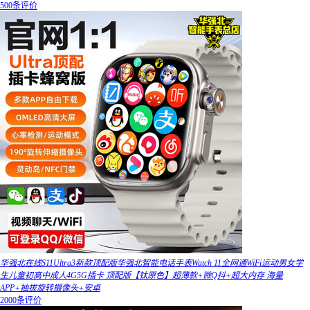
500条评价
华强北在线S11Ultra3新款顶配版华强北智能电话手表Watch 11全网通WiFi运动男女学
生儿童初高中成人4G5G插卡 顶配版【钛原色】超薄款+微Q抖+超大内存 海量
APP+抽拔旋转摄像头+安卓
2000条评价