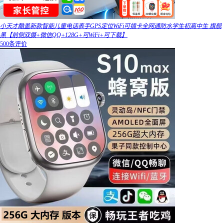
小天才酷盖新款智能儿童电话表手GPS定位WiFi可插卡全网通防水学生初高中生 旗舰
黑【前侧双摄+微信QQ+128G+可WiFi+可下载】
500条评价