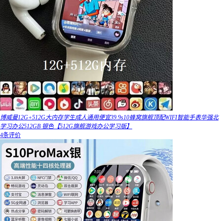
博威曼12G+512G大内存学生成人通用便宜39.9s10蜂窝旗舰顶配WIFI智能手表华强北
学习办公512GB 银色【512G旗舰游戏办公学习版】
4条评价