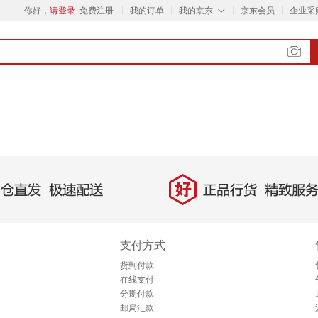
◇
你好，
请登录
免费注册
我的订单
我的京东
京东会员
企业采
好
直发，极速配送
正品行货，精致服务
支付方式
货到付款
在线支付
分期付款
邮局汇款