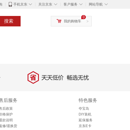
◇
◇
◇
◇
购
手机京东
关注京东
客户服务
网站导航
0
搜索
我的购物车
>
省
天天低价，畅选无忧
售后服务
特色服务
售后政策
夺宝岛
价格保护
DIY装机
退款说明
延保服务
返修/退换货
京东E卡