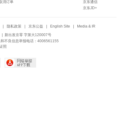
取消订单
京东通信
京东JD+
|
隐私政策
|
京东公益
|
English Site
|
Media & IR
| 新出发京零 字第大120007号
法和不良信息举报电话：4006561155
证照