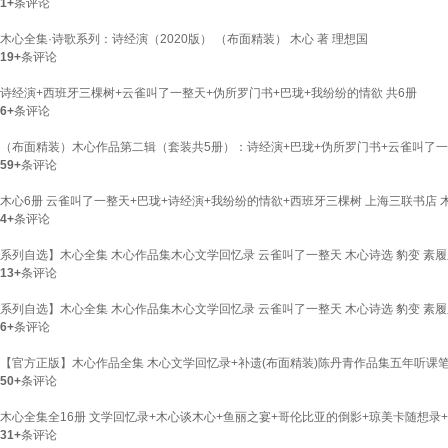
1+
条评论
木心全集·诗歌系列：诗经演（2020版） （布面精装） 木心 著 理想国
19+
条评论
诗经演+西班牙三棵树+云雀叫了一整天+伪所罗门书+巴珑+我纷纷的情欲 共6册
6+
条评论
（布面精装）木心作品第二辑（套装共5册）：诗经演+巴珑+伪所罗门书+云雀叫了一
59+
条评论
木心6册 云雀叫了一整天+巴珑+诗经演+我纷纷的情欲+西班牙三棵树 上海三联书店 木心
4+
条评论
系列自选】木心全集 木心作品集木心文学回忆录 云雀叫了一整天 木心诗选 豹变 素
13+
条评论
系列自选】木心全集 木心作品集木心文学回忆录 云雀叫了一整天 木心诗选 豹变 素履
6+
条评论
【官方正版】木心作品全集 木心文学回忆录+补遗(布面精装)陈丹青作品集五年听课笔录
50+
条评论
木心全集全16册 文学回忆录+木心谈木心+鱼丽之宴+哥伦比亚的倒影+琼美卡随想录
31+
条评论