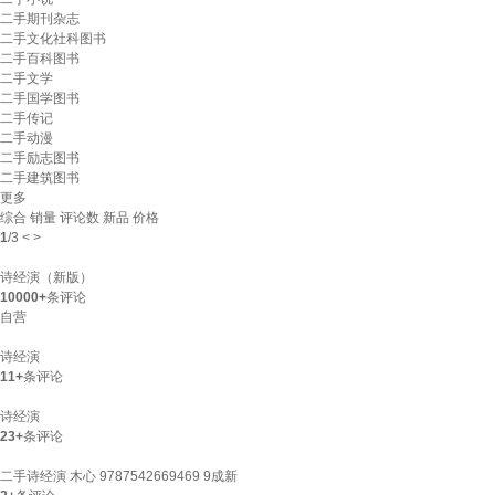
二手期刊杂志
二手文化社科图书
二手百科图书
二手文学
二手国学图书
二手传记
二手动漫
二手励志图书
二手建筑图书
更多
综合
销量
评论数
新品
价格
1
/
3
<
>
诗经演（新版）
10000+
条评论
自营
诗经演
11+
条评论
诗经演
23+
条评论
二手诗经演 木心 9787542669469 9成新