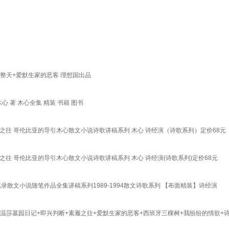
整天+爱默生家的恶客 理想国出品
 著 木心全集 精装 书籍 图书
履之往 哥伦比亚的导引木心散文小说诗歌讲稿系列 木心 诗经演（诗歌系列）定价68元
之往 哥伦比亚的导引木心散文小说诗歌讲稿系列 木心 诗经演(诗歌系列)定价68元
散文小说随笔作品全集讲稿系列1989-1994散文诗歌系列 【布面精装】诗经演
+温莎墓园日记+即兴判断+素履之往+爱默生家的恶客+西班牙三棵树+我纷纷的情欲+