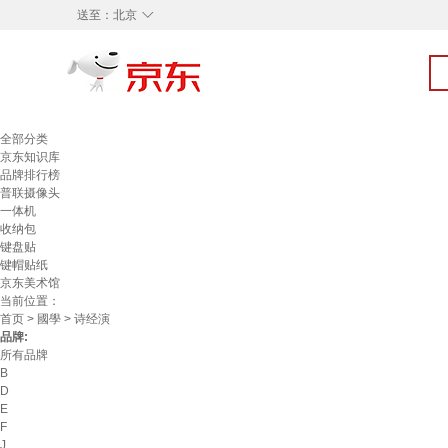
◇
送至：
北京
全部分类
京东知识库
品牌排行榜
普联摄像头
一体机
收纳包
键盘贴
键帽贴纸
京东美术馆
当前位置：
首页
>
國學
> 诗经演
品牌:
所有品牌
B
D
E
F
J