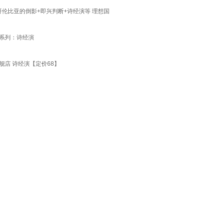
哥伦比亚的倒影+即兴判断+诗经演等 理想国
诗歌系列：诗经演
舰店 诗经演【定价68】