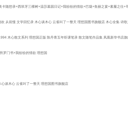
美卡随想录+西班牙三棵树+温莎墓园日记+我纷纷的情欲+巴珑+鱼丽之宴+素履之往+
 陈坤 刘欢 从前慢 文学回忆录 木心谈木心 云雀叫了一整天 理想国图书旗舰店 木心全集·
994 木心散文系列 理想国正版 陈丹青五年听课笔录 散文随笔作品集 凤凰新华书店旗
所罗门书+我纷纷的情欲 理想国
录 木心谈木心 云雀叫了一整天 理想国图书旗舰店