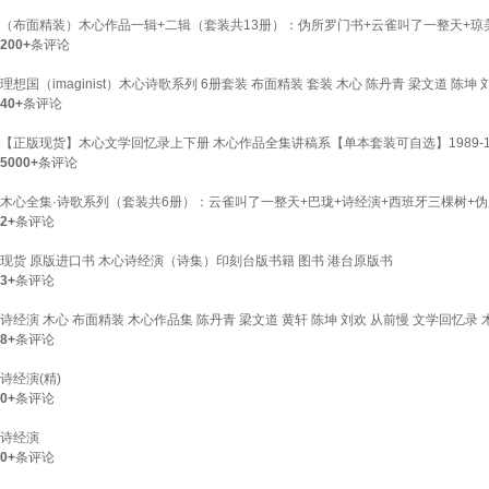
（布面精装）木心作品一辑+二辑（套装共13册）：伪所罗门书+云雀叫了一整天+琼
200+
条评论
理想国（imaginist）木心诗歌系列 6册套装 布面精装 套装 木心 陈丹青 梁文道
40+
条评论
【正版现货】木心文学回忆录上下册 木心作品全集讲稿系【单本套装可自选】1989-1
5000+
条评论
木心全集·诗歌系列（套装共6册）：云雀叫了一整天+巴珑+诗经演+西班牙三棵树+伪
2+
条评论
现货 原版进口书 木心诗经演（诗集）印刻台版书籍 图书 港台原版书
3+
条评论
诗经演 木心 布面精装 木心作品集 陈丹青 梁文道 黄轩 陈坤 刘欢 从前慢 文学回忆
8+
条评论
诗经演(精)
0+
条评论
诗经演
0+
条评论