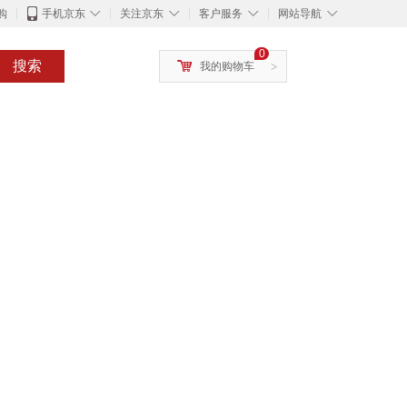
◇
◇
◇
◇
购
手机京东
关注京东
客户服务
网站导航
0
搜索
我的购物车
>