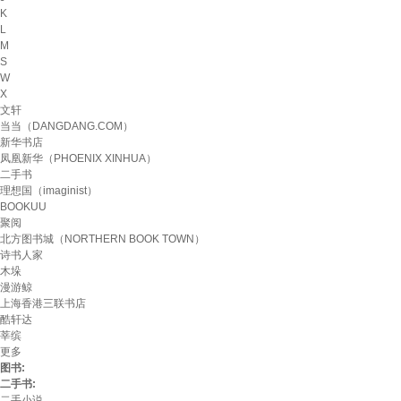
K
L
M
S
W
X
文轩
当当（DANGDANG.COM）
新华书店
凤凰新华（PHOENIX XINHUA）
二手书
理想国（imaginist）
BOOKUU
聚阅
北方图书城（NORTHERN BOOK TOWN）
诗书人家
木垛
漫游鲸
上海香港三联书店
酷轩达
莘缤
更多
图书:
二手书:
二手小说