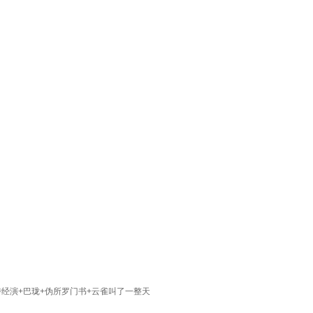
诗经演+巴珑+伪所罗门书+云雀叫了一整天