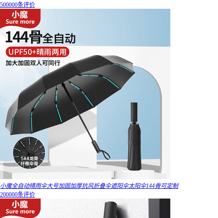
500000条评价
小魔全自动晴雨伞大号加固加厚抗风折叠伞遮阳伞太阳伞144骨可定制
200000条评价