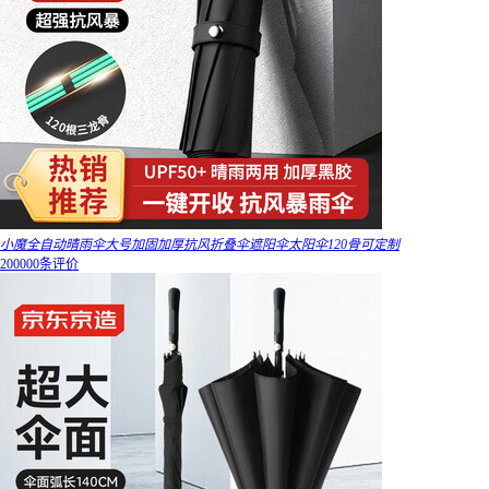
小魔全自动晴雨伞大号加固加厚抗风折叠伞遮阳伞太阳伞120骨可定制
200000条评价