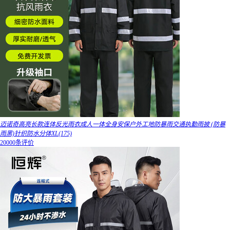
迈诺奇高亮长款连体反光雨衣成人一体全身安保户外工地防暴雨交通执勤雨披 (防暴
雨黑)针织防水分体XL(175)
20000条评价