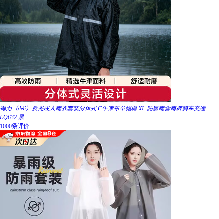
得力（deli）反光成人雨衣套装分体式 C牛津布单帽檐 XL 防暴雨含雨裤骑车交通
LQ632 黑
1000条评价