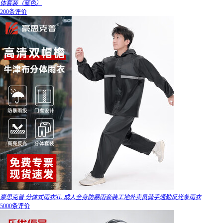
体套装（蓝色）
200条评价
豪思克普 分体式雨衣XL 成人全身防暴雨套装工地外卖员骑手通勤反光条雨衣
5000条评价