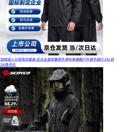
恒辉成人分体雨衣套装 反光全身防暴雨牛津布单帽檐户外骑手骑行 XXL码
200条评价