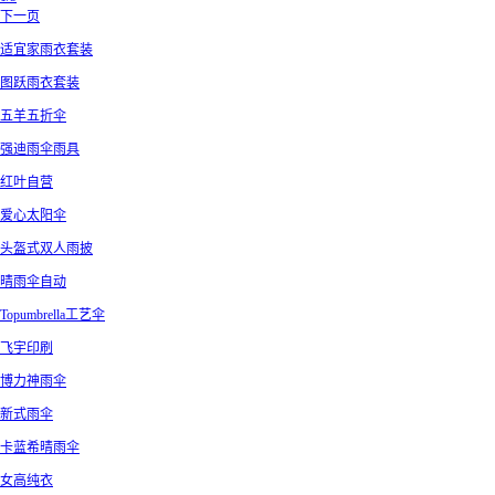
下一页
适宜家雨衣套装
图跃雨衣套装
五羊五折伞
强迪雨伞雨具
红叶自营
爱心太阳伞
头盔式双人雨披
晴雨伞自动
Topumbrella工艺伞
飞宇印刷
博力神雨伞
新式雨伞
卡蓝希晴雨伞
女高纯衣