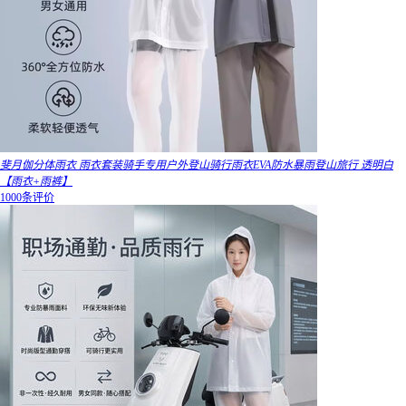
斐月伽分体雨衣 雨衣套装骑手专用户外登山骑行雨衣EVA防水暴雨登山旅行 透明白
【雨衣+雨裤】
1000条评价