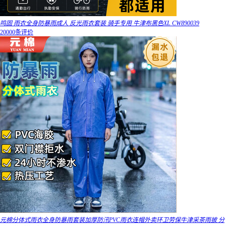
鸣固 雨衣全身防暴雨成人 反光雨衣套装 骑手专用 牛津布黑色XL CW890039
20000条评价
元棉分体式雨衣全身防暴雨套装加厚防汛PVC雨衣连帽外卖环卫劳保牛津采茶雨披 分