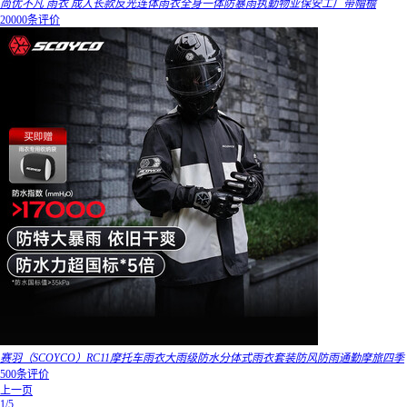
尚优不凡 雨衣 成人长款反光连体雨衣全身一体防暴雨执勤物业保安工厂带帽檐
20000条评价
赛羽（SCOYCO）RC11摩托车雨衣大雨级防水分体式雨衣套装防风防雨通勤摩旅四季
500条评价
上一页
1/5