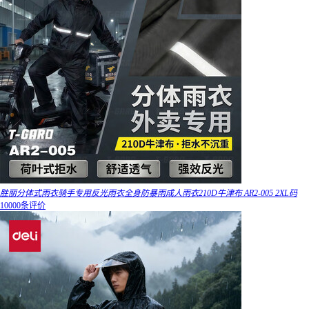
胜丽分体式雨衣骑手专用反光雨衣全身防暴雨成人雨衣210D牛津布 AR2-005 2XL码
10000条评价