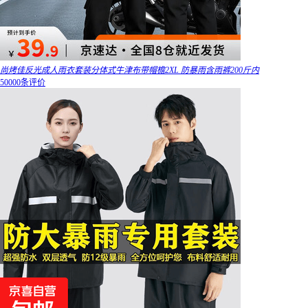
尚烤佳反光成人雨衣套装分体式牛津布带帽檐2XL 防暴雨含雨裤200斤内
50000条评价