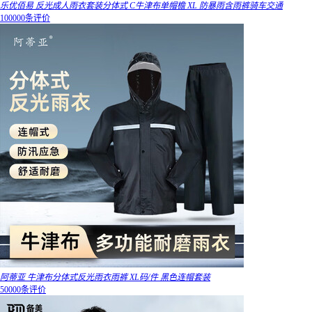
乐优佰易 反光成人雨衣套装分体式 C牛津布单帽檐 XL 防暴雨含雨裤骑车交通
100000条评价
阿蒂亚 牛津布分体式反光雨衣雨裤 XL码/件 黑色连帽套装
50000条评价