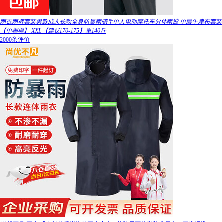
雨衣雨裤套装男款成人长款全身防暴雨骑手单人电动摩托车分体雨披 单层牛津布套装
【单帽檐】 XXL【建议170-175】重140斤
2000条评价