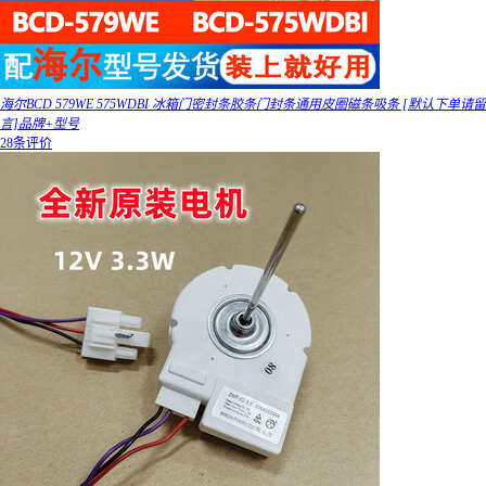
海尔BCD 579WE 575WDBI 冰箱门密封条胶条门封条通用皮圈磁条吸条 [默认下单请留
言]品牌+型号
28条评价