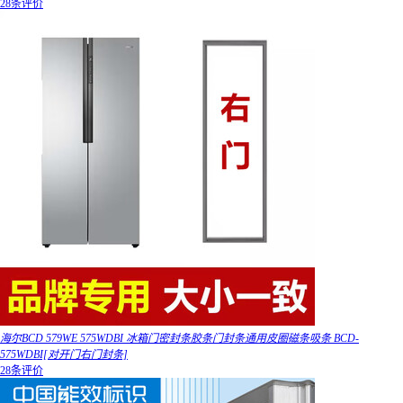
28条评价
海尔BCD 579WE 575WDBI 冰箱门密封条胶条门封条通用皮圈磁条吸条 BCD-
575WDBI[对开门右门封条]
28条评价