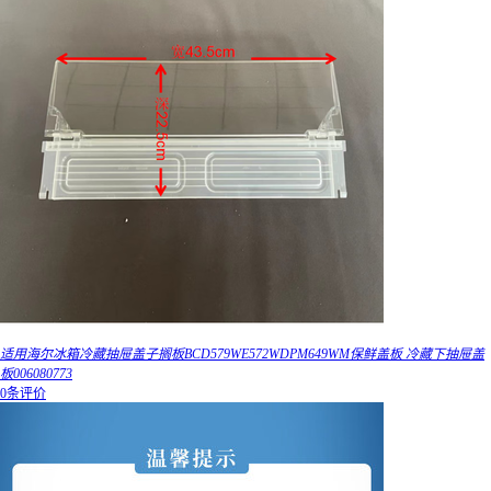
适用海尔冰箱冷藏抽屉盖子搁板BCD579WE572WDPM649WM保鲜盖板 冷藏下抽屉盖
板006080773
0条评价