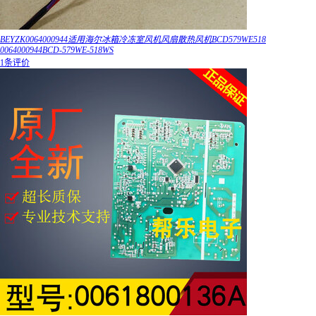
BEYZK0064000944适用海尔冰箱冷冻室风机风扇散热风机BCD579WE518
0064000944BCD-579WE-518WS
1条评价