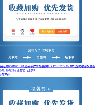
接运猫0061800136A适用海尔冰箱电脑板BCD579WE568WDPF控制电源板主板
0061800136A-主控板（全新）
0条评价