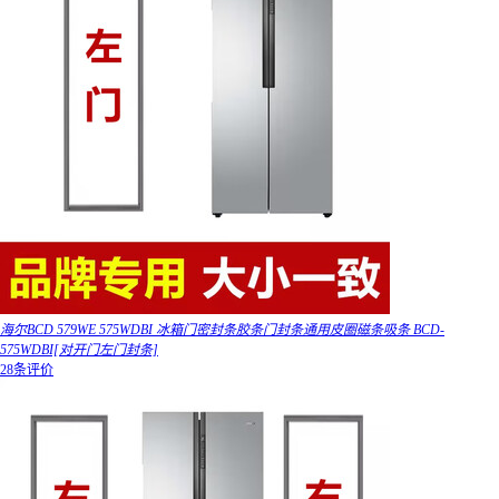
海尔BCD 579WE 575WDBI 冰箱门密封条胶条门封条通用皮圈磁条吸条 BCD-
575WDBI[对开门左门封条]
28条评价