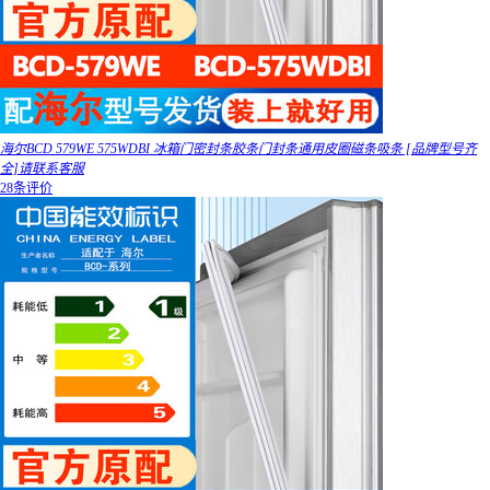
海尔BCD 579WE 575WDBI 冰箱门密封条胶条门封条通用皮圈磁条吸条 [品牌型号齐
全]请联系客服
28条评价