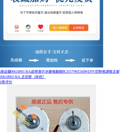
接运猫0061800136A适用海尔冰箱电脑板BCD579WE568WDPF控制电源板主板
0061800136A-主控板（拆机）
0条评价