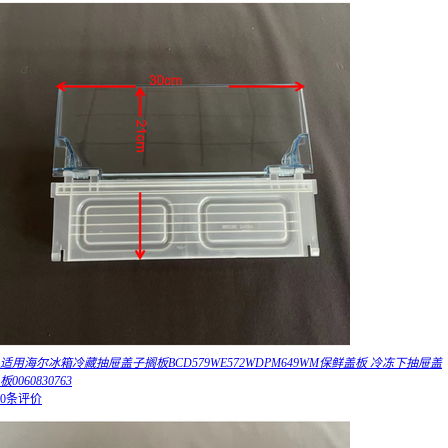
适用海尔冰箱冷藏抽屉盖子搁板BCD579WE572WDPM649WM保鲜盖板 冷冻下抽屉盖
板0060830763
0条评价