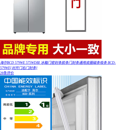
海尔BCD 579WE 575WDBI 冰箱门密封条胶条门封条通用皮圈磁条吸条 BCD-
579WE[对开门右门封条]
28条评价