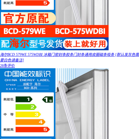
海尔BCD 579WE 575WDBI 冰箱门密封条胶条门封条通用皮圈磁条吸条 [默认发灰色需
要白色请备注]
28条评价