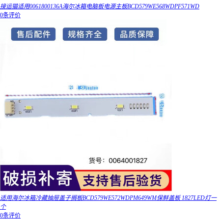
接运猫适用0061800136A海尔冰箱电脑板电源主板BCD579WE568WDPF571WD
0条评价
适用海尔冰箱冷藏抽屉盖子搁板BCD579WE572WDPM649WM保鲜盖板 1827LED灯一
个
0条评价