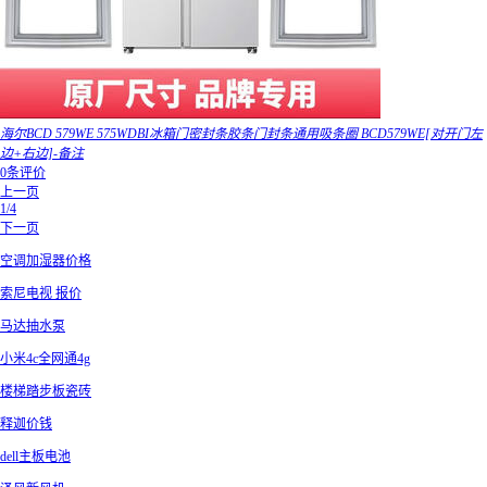
海尔BCD 579WE 575WDBI冰箱门密封条胶条门封条通用吸条圈 BCD579WE[对开门左
边+右边]-备注
0条评价
上一页
1/4
下一页
空调加湿器价格
索尼电视 报价
马达抽水泵
小米4c全网通4g
楼梯踏步板瓷砖
释迦价钱
dell主板电池