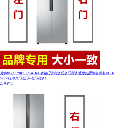
海尔BCD 579WE 575WDBI 冰箱门密封条胶条门封条通用皮圈磁条吸条 BCD-
579WE[对开门左门+右门封条]
28条评价