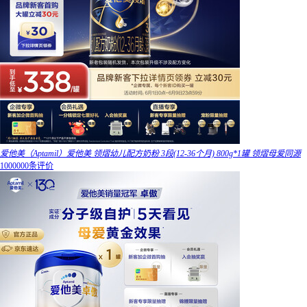
爱他美（Aptamil）爱他美 领熠幼儿配方奶粉 3段(12-36个月) 800g*1罐 领熠母爱同源
1000000条评价