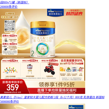
段800g*1罐（新国标）
200000条评价
美素佳儿（Friso）皇家较大婴儿配方奶粉 2段（6-12个月）800克 乳铁蛋白 新国标
5000000条评价