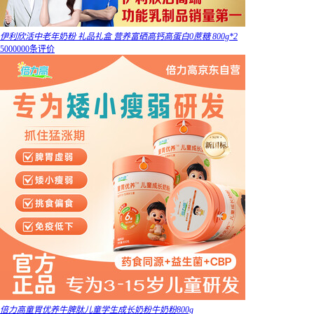
伊利欣活中老年奶粉 礼品礼盒 营养富硒高钙高蛋白0蔗糖 800g*2
5000000条评价
倍力高童胃优养牛脾肽儿童学生成长奶粉牛奶粉800g