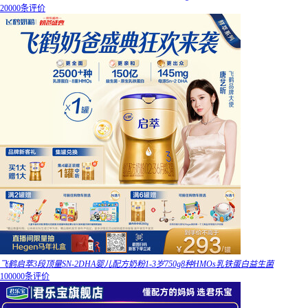
20000条评价
飞鹤启萃3段顶量SN-2DHA婴儿配方奶粉1-3岁750g8种HMOs乳铁蛋白益生菌
100000条评价