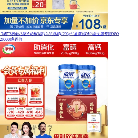
飞鹤飞帆幼儿配方奶粉3段(12-36月龄)1200g*1盒藻油DHA益生菌专利OPO
200000条评价