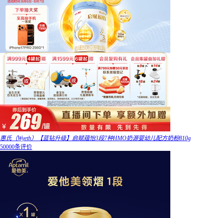
惠氏（Wyeth）【蓝钻升级】启赋蕴怡3段7种HMO奶源婴幼儿配方奶粉810g
50000条评价