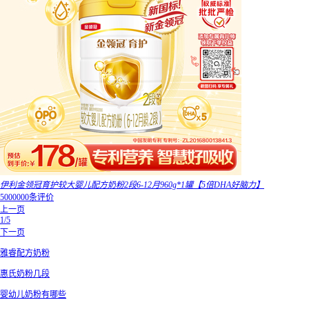
伊利金领冠育护较大婴儿配方奶粉2段6-12月960g*1罐【5倍DHA好脑力】
5000000条评价
上一页
1/5
下一页
雅睿配方奶粉
惠氏奶粉几段
婴幼儿奶粉有哪些