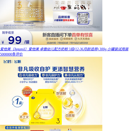
爱他美（Aptamil）爱他美 卓傲幼儿配方奶粉 3段(12-36月龄适用) 300g 小罐装试用装
5000000条评价