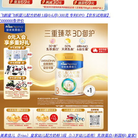
飞鹤星飞帆婴儿配方奶粉 1段(0-6月) 300克 专利OPO【京东试用装】
5000000条评价
美素佳儿（Friso）皇家幼儿配方奶粉 3段（1-3岁幼儿适用）乳铁蛋白 (新国标) 皇家3