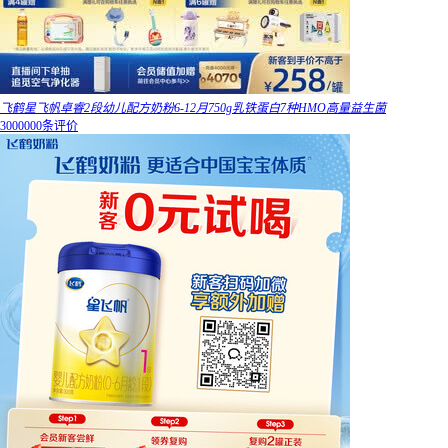
飞鹤星飞帆卓睿2段幼儿配方奶粉6-12月750g乳铁蛋白7种HMO高量益生菌
3000000条评价