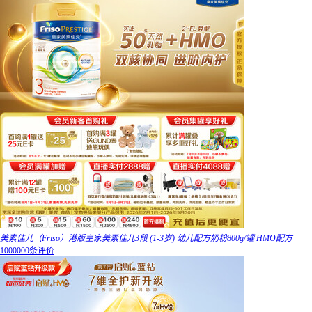
美素佳儿（Friso）港版皇家美素佳儿3段 (1-3岁) 幼儿配方奶粉800g/罐 HMO配方
1000000条评价