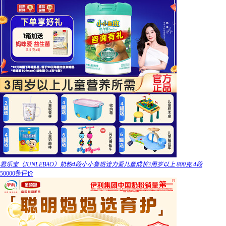
君乐宝（JUNLEBAO）奶粉4段小小鲁班诠力爱儿童成长3周岁以上 800克 4段
50000条评价