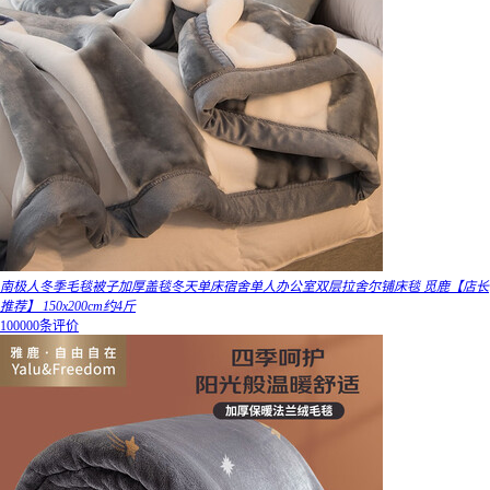
南极人冬季毛毯被子加厚盖毯冬天单床宿舍单人办公室双层拉舍尔铺床毯 觅鹿【店长
推荐】 150x200cm约4斤
100000条评价