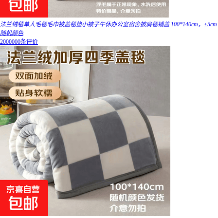
法兰绒毯单人毛毯毛巾被盖毯垫小被子午休办公室宿舍披肩毯铺盖 100*140cm，±5cm
随机颜色
2000000条评价