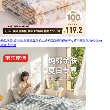
无印良品A类100%纯棉三层纱毛巾被毛毯四季空调被子儿童午睡盖毯150*200cm
50000条评价