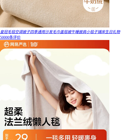
皇冠毛毯空调被子四季通用沙发毛巾盖毯被午睡披肩小毯子铺床生日礼物
50000条评价