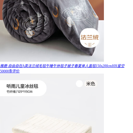
雅鹿·自由自在A类法兰绒毛毯午睡午休毯子被子春夏单人盖毯150x200cmHH星空
50000条评价