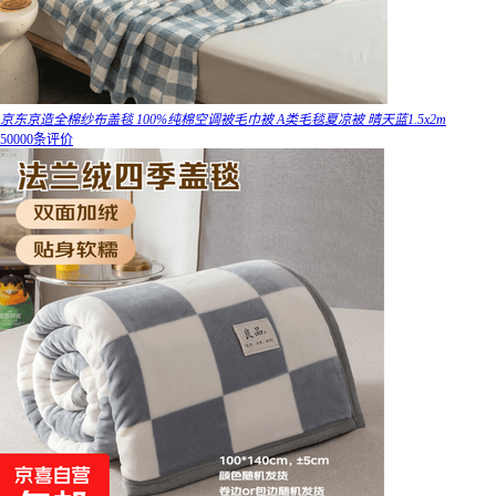
京东京造全棉纱布盖毯 100%纯棉空调被毛巾被 A类毛毯夏凉被 晴天蓝1.5x2m
50000条评价