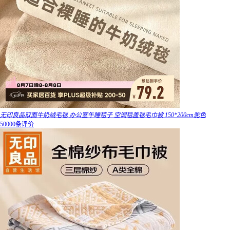
无印良品双面牛奶绒毛毯 办公室午睡毯子 空调毯盖毯毛巾被 150*200cm驼色
50000条评价