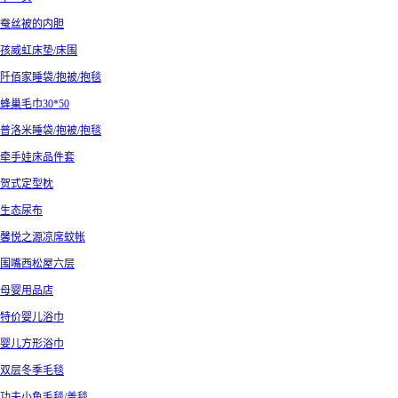
蚕丝被的内胆
孩威虹床垫/床围
阡佰家睡袋/抱被/抱毯
蜂巢毛巾30*50
普洛米睡袋/抱被/抱毯
牵手娃床品件套
贺式定型枕
生态尿布
馨悦之源凉席蚊帐
围嘴西松屋六层
母婴用品店
特价婴儿浴巾
婴儿方形浴巾
双层冬季毛毯
功夫小鱼毛毯/盖毯