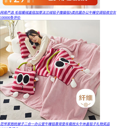
网易严选 毛毯暖绒盖毯加厚法兰绒毯子撸猫毯A类抗菌办公午睡空调毯夜空灰
100000条评价
范爷家抱枕被子二合一办公室午睡毯靠背垫车载枕头午休盖毯子礼物奖品