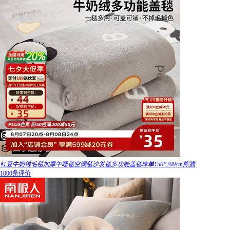
红豆牛奶绒毛毯加厚午睡毯空调毯沙发毯多功能盖毯床单150*200cm熊猫
1000条评价