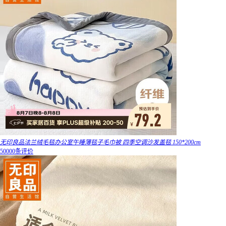
无印良品法兰绒毛毯办公室午睡薄毯子毛巾被 四季空调沙发盖毯 150*200cm
50000条评价