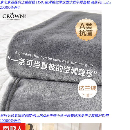
京东京造经典法兰绒毯 1150g空调被加厚双面沙发午睡盖毯 高级灰1.5x2m
200000条评价
皇冠毛毯夏凉空调被子1.5米x2米午睡小毯子盖被铺床夏季沙发披肩礼物
100000条评价