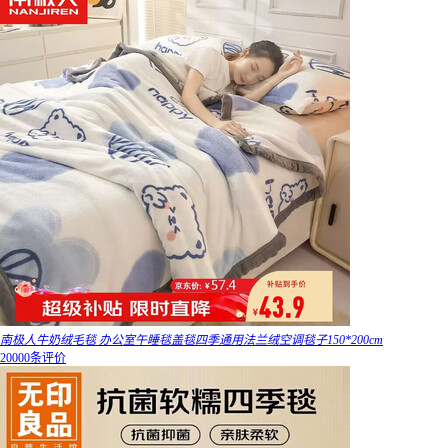
南极人牛奶绒毛毯 办公室午睡毯盖毯四季通用法兰绒空调毯子150*200cm
20000条评价