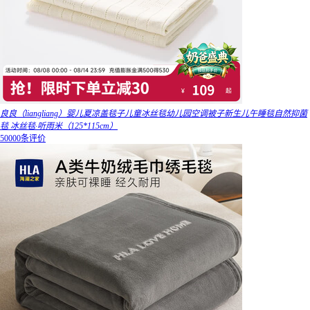
良良（liangliang）婴儿夏凉盖毯子儿童冰丝毯幼儿园空调被子新生儿午睡毯自然抑菌
毯 冰丝毯·听雨米（125*115cm）
50000条评价