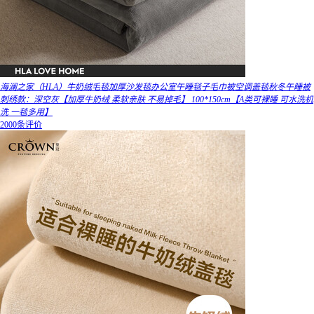
海澜之家（HLA）牛奶绒毛毯加厚沙发毯办公室午睡毯子毛巾被空调盖毯秋冬午睡被
刺绣款：深空灰【加厚牛奶绒 柔软亲肤 不易掉毛】 100*150cm【A类可裸睡 可水洗机
洗 一毯多用】
2000条评价