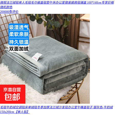
微瑕法兰绒毯单人毛毯毛巾被盖毯垫午休办公室宿舍披肩毯铺盖 100*140cm专享价格
随机颜色
200000条评价
毛毯牛奶绒空调毯床单绒毯冬季加厚法兰绒沙发毯办公室午睡盖毯子 银灰色-牛奶绒
150x200cm【单人毯】