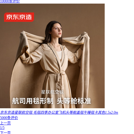
10000条评价
京东京造星联航空毯 毛毯四季办公室飞机头等舱盖毯午睡毯卡其色1.5x2.0m
5000条评价
上一页
1/5
下一页