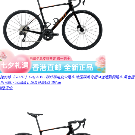
捷安特（GIANT）Defy ADV 1碳纤维电变公路车 油压碟煞弯把24速通勤脚踏车 黑色橙
色 700C×535MM L 适合身高183-193cm
0条评价