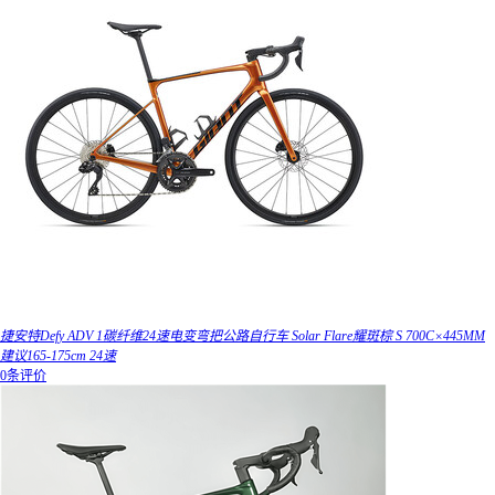
捷安特Defy ADV 1碳纤维24速电变弯把公路自行车 Solar Flare耀斑棕 S 700C×445MM
建议165-175cm 24速
0条评价