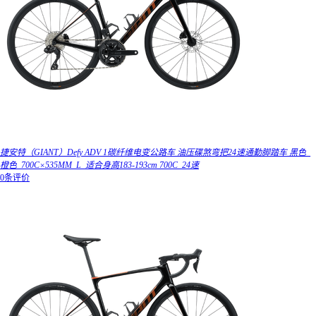
捷安特（GIANT）Defy ADV 1碳纤维电变公路车 油压碟煞弯把24速通勤脚踏车 黑色_
橙色_700C×535MM_L_适合身高183-193cm 700C_24速
0条评价