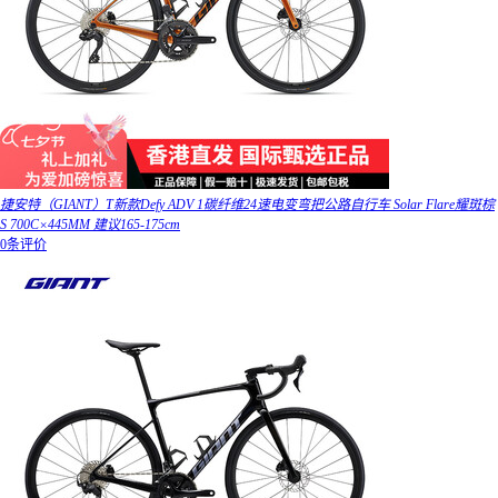
捷安特（GIANT）T新款Defy ADV 1碳纤维24速电变弯把公路自行车 Solar Flare耀斑棕
S 700C×445MM 建议165-175cm
0条评价