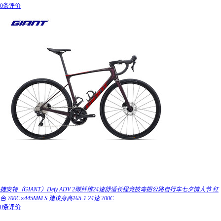
0条评价
捷安特（GIANT）Defy ADV 2碳纤维24速舒适长程竞技弯把公路自行车七夕情人节 红
色 700C×445MM S 建议身高165-1 24速 700C
0条评价