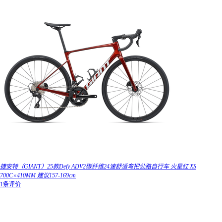
捷安特（GIANT）25款Defy ADV2碳纤维24速舒适弯把公路自行车 火星红 XS
700C×410MM 建议157-169cm
1条评价