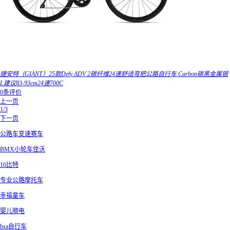
捷安特（GIANT）25款Defy ADV 2碳纤维24速舒适弯把公路自行车 Carbon碳黑金属银
L建议83-93cm24速700C
0条评价
上一页
1/3
下一页
公路车变速赛车
BMX小轮车佳沃
16比特
专业公路摩托车
幸福童车
婴儿顺电
bsa自行车