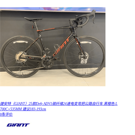
捷安特（GIANT）25款Defy ADV1碳纤维24速电变弯把公路自行车 黑橙色 L
700C×535MM 建议183-193cm
0条评价