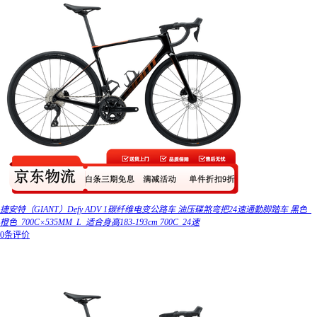
捷安特（GIANT）Defy ADV 1碳纤维电变公路车 油压碟煞弯把24速通勤脚踏车 黑色_
橙色_700C×535MM_L_适合身高183-193cm 700C_24速
0条评价