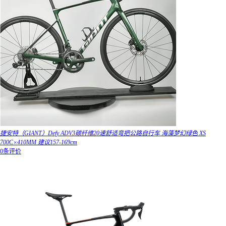
捷安特（GIANT）Defy ADV3碳纤维20速舒适弯把公路自行车 海藻梦幻绿色 XS
700C×410MM 建议157-169cm
0条评价