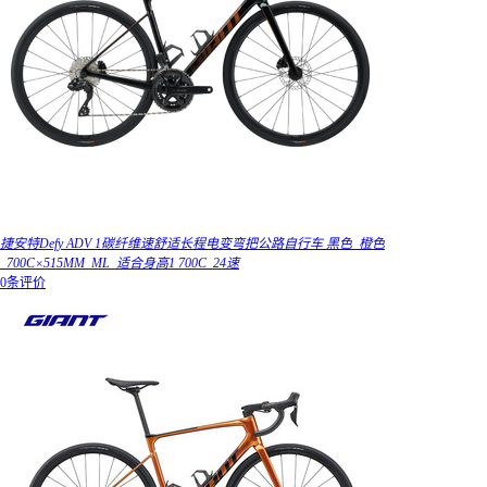
捷安特Defy ADV 1碳纤维速舒适长程电变弯把公路自行车 黑色_橙色
_700C×515MM_ML_适合身高1 700C_24速
0条评价