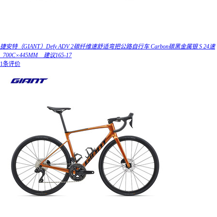
捷安特（GIANT）Defy ADV 2碳纤维速舒适弯把公路自行车 Carbon碳黑金属银 S 24速
_700C×445MM__建议165-17
1条评价