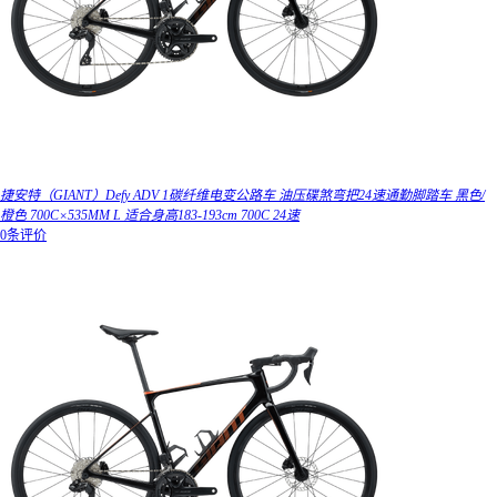
捷安特（GIANT）Defy ADV 1碳纤维电变公路车 油压碟煞弯把24速通勤脚踏车 黑色/
橙色 700C×535MM L 适合身高183-193cm 700C 24速
0条评价