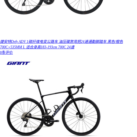
捷安特Defy ADV 1碳纤维电变公路车 油压碟煞弯把24速通勤脚踏车 黑色/橙色
700C×535MM L 适合身高183-193cm 700C 24速
0条评价