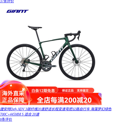
37条评价
捷安特Defy ADV 3碳纤维20速舒适长程变速弯把公路自行车 海藻梦幻绿色
700C×445MM S 适合 20速
0条评价