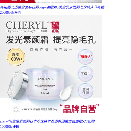
薇诺娜光透皙白套装日霜30g+晚霜30g美白乳液面霜七夕情人节礼物
200000条评价
cheryl阿古屋素颜霜日本珍珠裸妆遮瑕保湿妆美白面霜520礼物
10000条评价