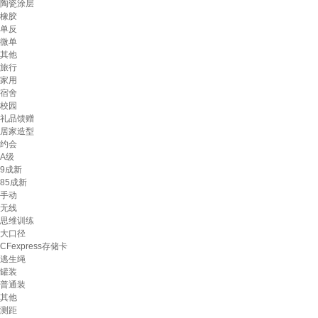
陶瓷涂层
橡胶
单反
微单
其他
旅行
家用
宿舍
校园
礼品馈赠
居家造型
约会
A级
9成新
85成新
手动
无线
思维训练
大口径
CFexpress存储卡
逃生绳
罐装
普通装
其他
测距