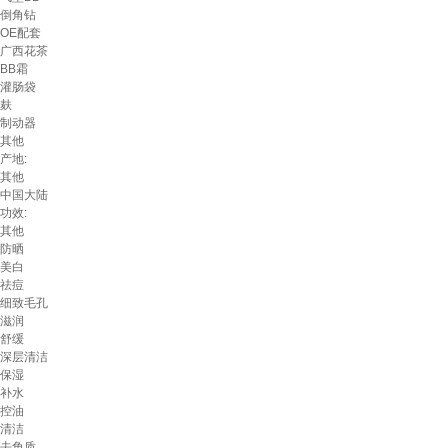
倒角钻
OE配套
广西花茶
BB霜
灌肠袋
麸
制动器
其他
产地:
其他
中国大陆
功效:
其他
防晒
美白
祛痘
细致毛孔
滋润
舒缓
深层清洁
保湿
补水
控油
清洁
去角质