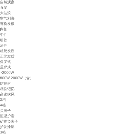
自然观察
直发
大波浪
空气刘海
蓬松发根
内扣
中性
细软
油性
粗硬发质
正常发质
保罗式
屋脊式
>2000W
800W-2000W（含）
防辐射
档位记忆
高速吹风
3档
4档
负离子
恒温护发
矿物负离子
护发涂层
3档