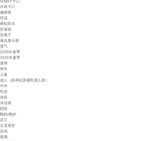
佳能EF卡口
永诺卡口
偏振镜
恒温
裸机防水
折返镜
负离子
液晶显示屏
透气
2026年春季
2026年夏季
通用
青年
儿童
成人（除孕妇及哺乳期人群）
中年
乳状
块状
沐浴液
固状
颗粒/磨砂
其它
古龙香型
其他
玻璃