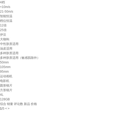
4档
<10m/s
21-50m/s
智能恒温
档位恒温
12倍
25倍
伊豆
大物钩
中性肤质适用
油皮适用
多种肤质适用
多种肤质适用（敏感肌除外）
50mm
105mm
95mm
运动相机
电影机
圆形镜片
方形镜片
4L
128GB
综合
销量
评论数
新品
价格
1
/
5
<
>