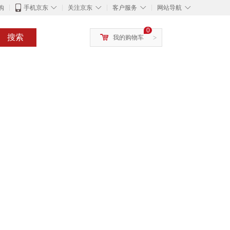
◇
◇
◇
◇
购
手机京东
关注京东
客户服务
网站导航
0
搜索
我的购物车
>