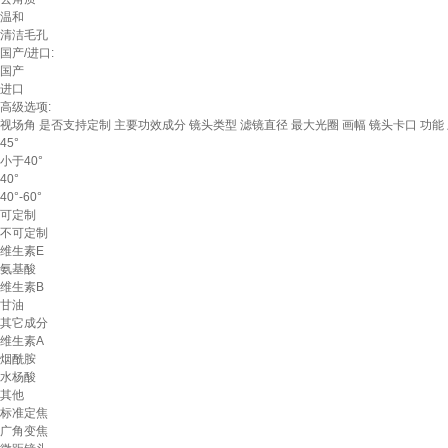
温和
清洁毛孔
国产/进口:
国产
进口
高级选项:
视场角
是否支持定制
主要功效成分
镜头类型
滤镜直径
最大光圈
画幅
镜头卡口
功能
45°
小于40°
40°
40°-60°
可定制
不可定制
维生素E
氨基酸
维生素B
甘油
其它成分
维生素A
烟酰胺
水杨酸
其他
标准定焦
广角变焦