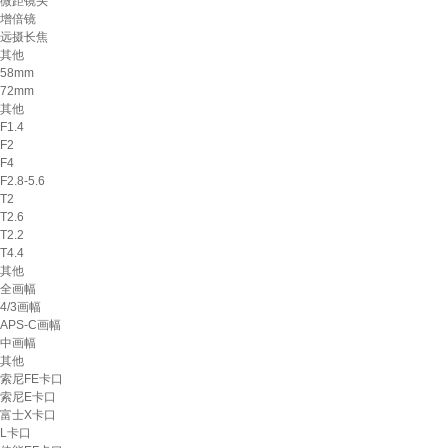
微距镜头
增倍镜
远摄长焦
其他
58mm
72mm
其他
F1.4
F2
F4
F2.8-5.6
T2
T2.6
T2.2
T4.4
其他
全画幅
4/3画幅
APS-C画幅
中画幅
其他
索尼FE卡口
索尼E卡口
富士X卡口
L卡口