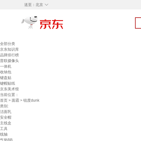
◇
送至：
北京
全部分类
京东知识库
品牌排行榜
普联摄像头
一体机
收纳包
键盘贴
键帽贴纸
京东美术馆
当前位置：
首页
>
面霜
> 锐度dunk
类别:
洁面乳
安全帽
主线盒
工具
线轴
气垫BB