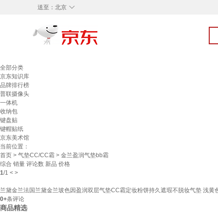
◇
送至：
北京
全部分类
京东知识库
品牌排行榜
普联摄像头
一体机
收纳包
键盘贴
键帽贴纸
京东美术馆
当前位置：
首页
>
气垫CC/CC霜
> 金兰盈润气垫bb霜
综合
销量
评论数
新品
价格
1
/
1
<
>
兰黛金兰法国兰黛金兰玻色因盈润双层气垫CC霜定妆粉饼持久遮瑕不脱妆气垫 浅黄
0+
条评论
商品精选