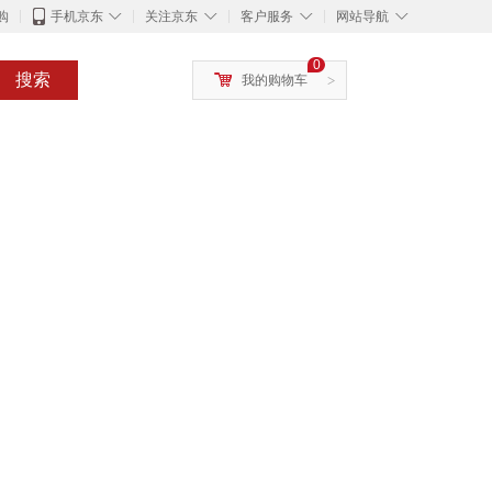
◇
◇
◇
◇
购
手机京东
关注京东
客户服务
网站导航
0
搜索
我的购物车
>