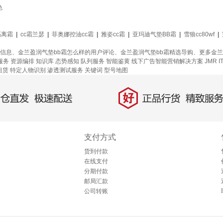
色
d隔离霜
|
cc霜兰瑟
|
菲奥娜控油cc霜
|
雅姿cc霜
|
亚玛迪气垫BB霜
|
雪狼cc80wf
|
信息、金兰盈润气垫bb霜怎么样的用户评论、金兰盈润气垫bb霜精选导购、更多金兰盈
服务
资源编排
知识库
态势感知
队列服务
智能鉴黄
线下广告智能营销解决方案
JMR
租赁
特定人物识别
渗透测试服务
关键词
型号地图
好
直发，极速配送
正品行货，精致服务
支付方式
货到付款
在线支付
分期付款
邮局汇款
公司转账