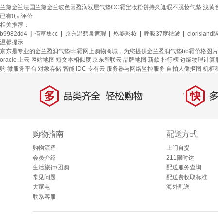
兰黛金兰法国兰黛金兰玻色因盈润双层气垫CC霜定妆粉饼持久遮瑕不脱妆气垫 浅黄
已有
0
人评价
相关推荐：
b9982dd4
|
佰草集cc
|
京东温碧泉遮瑕
|
悠姿彩妆
|
呼吸37度祛皱
|
clorislan
温馨提示
京东是专业的金兰盈润气垫bb霜网上购物商城，为您提供金兰盈润气垫bb霜价格图片
oracle 上云
网站地图
短文本相似度
京东智联云
品牌地图
新款
排行榜
边缘物理计算
购
微服务平台
对象存储
智能 IDC 专有云
服务器与网络监控服务
自拍人像抠图
机柜
多
快
品类齐全，轻松购物
多仓
购物指南
配送方式
购物流程
上门自提
会员介绍
211限时达
生活旅行/团购
配送服务查询
常见问题
配送费收取标准
大家电
海外配送
联系客服