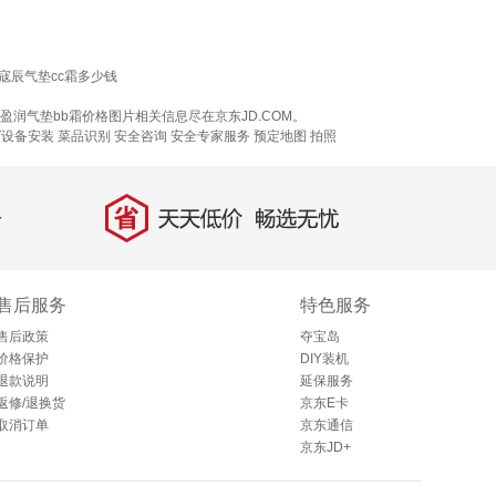
寇辰气垫cc霜多少钱
润气垫bb霜价格图片相关信息尽在京东JD.COM。
IT设备安装
菜品识别
安全咨询 安全专家服务
预定地图
拍照
省
天天低价，畅选无忧
售后服务
特色服务
售后政策
夺宝岛
价格保护
DIY装机
退款说明
延保服务
返修/退换货
京东E卡
取消订单
京东通信
京东JD+