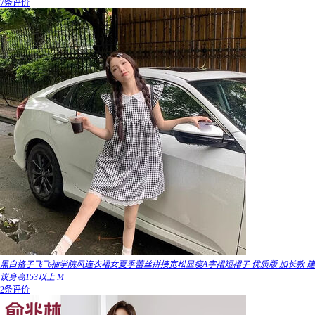
7条评价
黑白格子飞飞袖学院风连衣裙女夏季蕾丝拼接宽松显瘦A字裙短裙子 优质版 加长款 建
议身高153以上 M
2条评价