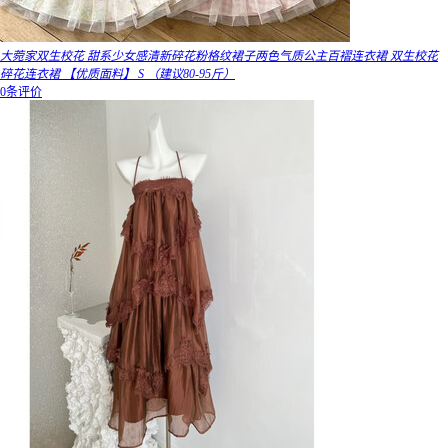
大菀家双生校花 甜系少女感清新碎花粉格纹裙子两色气质公主百褶连衣裙 双生校花
碎花连衣裙 【优质面料】 S （建议80-95斤）
0条评价