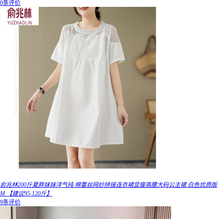
0条评价
俞兆林200斤夏胖妹妹洋气纯·棉蕾丝网纱拼接连衣裙显瘦高腰大码公主裙 白色优质版
M 【建议95-120斤】
9条评价