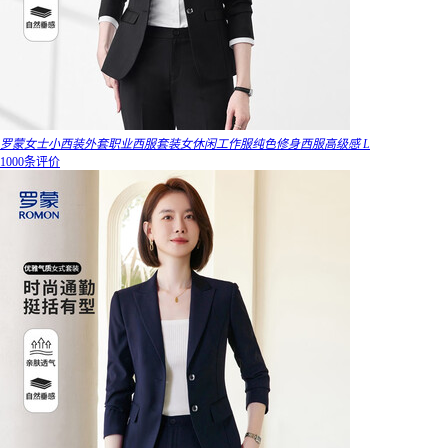
罗蒙女士小西装外套职业西服套装女休闲工作服纯色修身西服高级感 L
1000条评价