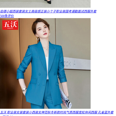
伯德小姐西装套装女士高级感正装小个子职业装国考通勤面试西服外套
500条评价
五沃 职业装女装套装小西装女神范秋冬新款时尚气质西服宽松休闲西服 孔雀蓝外套