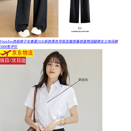
FitonTon西装裤子女春夏2026新款黑色窄版显瘦感垂感直筒阔腿裤女士休闲裤
5000条评价