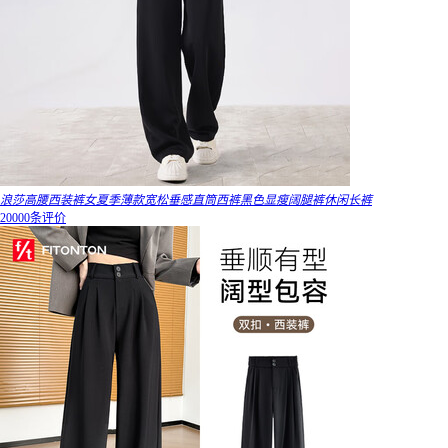
浪莎高腰西装裤女夏季薄款宽松垂感直筒西裤黑色显瘦阔腿裤休闲长裤
20000条评价