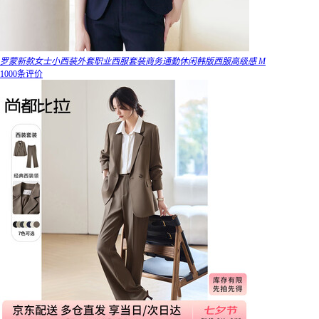
罗蒙新款女士小西装外套职业西服套装商务通勤休闲韩版西服高级感 M
1000条评价