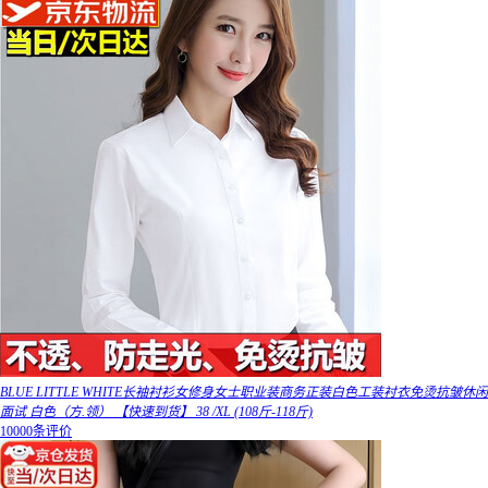
BLUE LITTLE WHITE长袖衬衫女修身女士职业装商务正装白色工装衬衣免烫抗皱休闲
面试 白色（方.领） 【快速到货】 38 /XL (108斤-118斤)
10000条评价