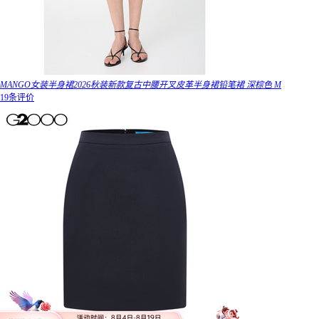
MANGO女装半身裙2026秋装新款复古中腰开叉皮革半身裙铅笔裙 深棕色 M
19条评价