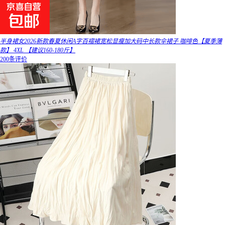
半身裙女2026新款春夏休闲A字百褶裙宽松显瘦加大码中长款伞裙子 咖啡色【夏季薄
款】 4XL 【建议160-180斤】
200条评价