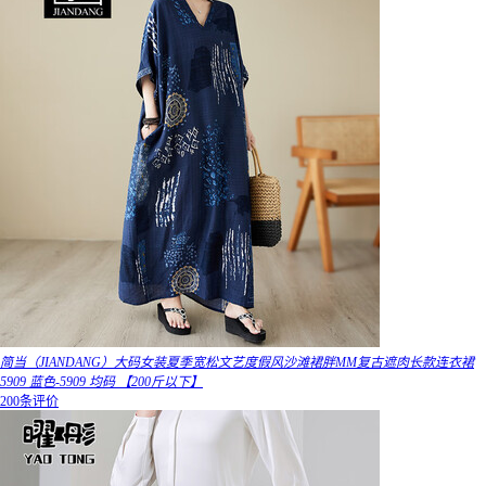
简当（JIANDANG）大码女装夏季宽松文艺度假风沙滩裙胖MM复古遮肉长款连衣裙
5909 蓝色-5909 均码 【200斤以下】
200条评价