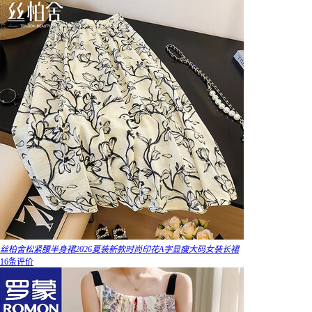
丝柏舍松紧腰半身裙2026夏装新款时尚印花A字显瘦大码女装长裙
16条评价