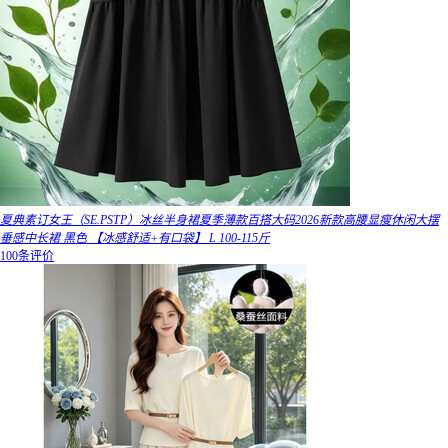
夏典素订女王（SE.PSTP）冰丝半身裙夏季薄款百搭大码2026新款高腰显瘦休闲大摆
垂感中长裙 黑色 【冰感舒适+有口袋】 L 100-115斤
100条评价