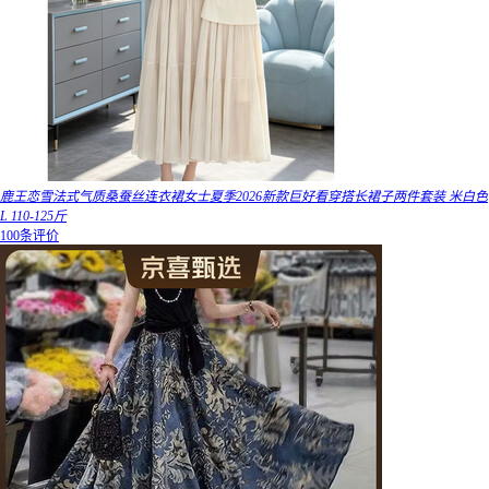
鹿王恋雪法式气质桑蚕丝连衣裙女士夏季2026新款巨好看穿搭长裙子两件套装 米白色
L 110-125斤
100条评价