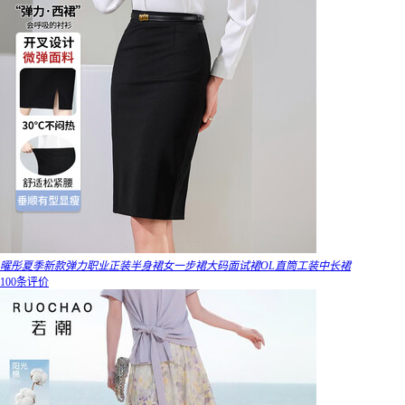
曜彤夏季新款弹力职业正装半身裙女一步裙大码面试裙OL直筒工装中长裙
100条评价