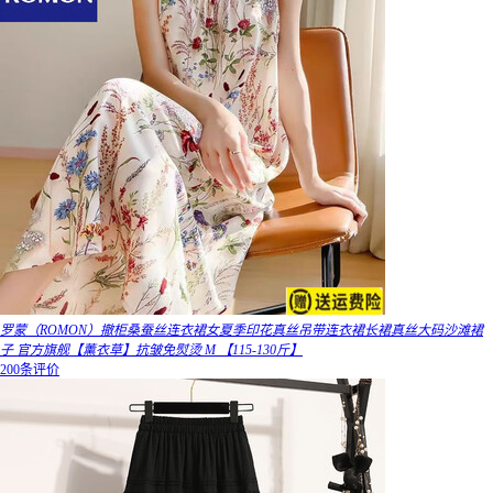
罗蒙（ROMON）撤柜桑蚕丝连衣裙女夏季印花真丝吊带连衣裙长裙真丝大码沙滩裙
子 官方旗舰【薰衣草】抗皱免熨烫 M 【115-130斤】
200条评价