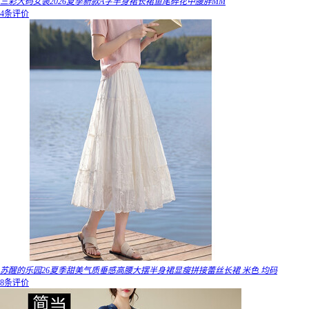
三彩大码女装2026夏季新款A字半身裙长裙鱼尾碎花中腰胖MM
4条评价
苏醒的乐园26夏季甜美气质垂感高腰大摆半身裙显瘦拼接蕾丝长裙 米色 均码
8条评价