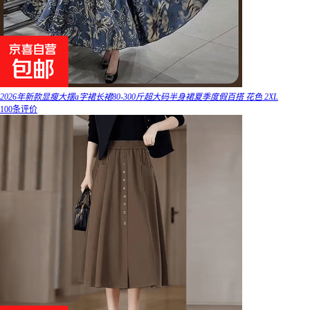
2026年新款显瘦大摆a字裙长裙80-300斤超大码半身裙夏季度假百搭 花色 2XL
100条评价