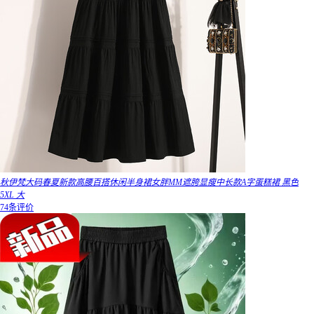
秋伊梵大码春夏新款高腰百搭休闲半身裙女胖MM遮胯显瘦中长款A字蛋糕裙 黑色
5XL 大
74条评价