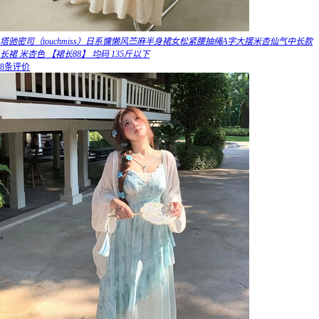
塔驰密司（touchmiss）日系慵懒风苎麻半身裙女松紧腰抽绳A字大摆米杏仙气中长款
长裙 米杏色 【裙长88】 均码 135斤以下
8条评价