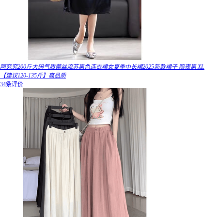
阿究究200斤大码气质蕾丝流苏黑色连衣裙女夏季中长裙2025新款裙子 暗夜黑 XL
【建议120-135斤】高品质
34条评价