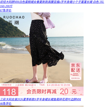
初径大码胖MM白色蛋糕裙女春夏新款高腰显瘦a字半身裙小个子蓬蓬长裙 白色 3XL
160-200斤
67条评价
三彩大码女装2026夏季新款A字半身裙长裙鱼尾碎花荷叶边胖MM
46条评价