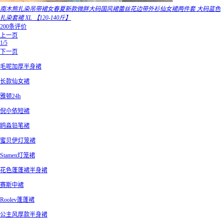
南木熊扎染吊带裙女春夏新款微胖大码国风裙蕾丝花边带外衫仙女裙两件套 大码蓝色
扎染套裙 XL 【120-140斤】
200条评价
上一页
1/5
下一页
毛呢加厚半身裙
长款仙女裙
雅顿24h
倪尒依短裙
鸥淼铅笔裙
蜜贝伊灯笼裙
Stamen灯笼裙
花色蓬蓬裙半身裙
赛斯中裙
Roolev蓬蓬裙
公主风厚款半身裙