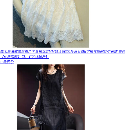
啄木鸟法式蕾丝白色半身裙女胖MM特大码300斤设计感a字裙气质网纱中长裙 白色
【优质面料】 XL 【120-150斤】
18条评价