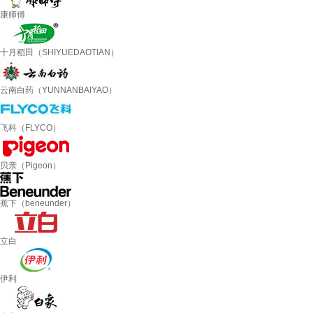
康师傅
十月稻田（SHIYUEDAOTIAN）
云南白药（YUNNANBAIYAO）
飞科（FLYCO）
贝亲（Pigeon）
蕉下（beneunder）
立白
伊利