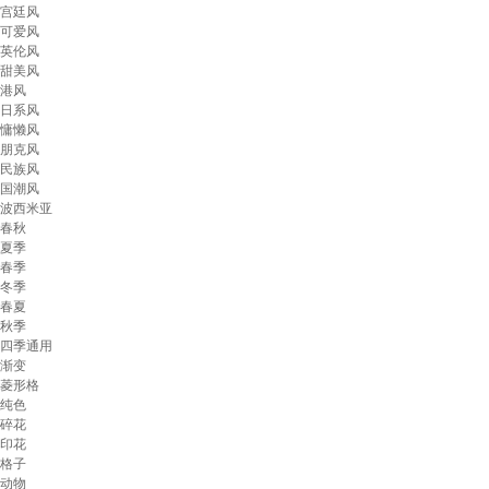
宫廷风
可爱风
英伦风
甜美风
港风
日系风
慵懒风
朋克风
民族风
国潮风
波西米亚
春秋
夏季
春季
冬季
春夏
秋季
四季通用
渐变
菱形格
纯色
碎花
印花
格子
动物