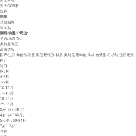
男士衬衫
男士COS服
短裤
贴饰:
其他贴饰
标示贴
潮玩/动漫/IP周边:
卡通/动漫周边
奥特曼专区
高级选项:
国产/进口
年龄阶段
图案
适用性别
材质
类别
适用年龄
风格
包装形式
功能
适用场景
国产
进口
0-3月
4-6月
7-9月
10-12月
13-18月
19-24月
25-36月
3岁（37-48月）
4岁（49-60月）
5-6岁（60-84月）
7岁-12岁
动物