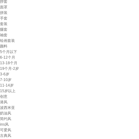
脖套
面罩
拼装
手套
套装
腿套
袖套
绘画套装
颜料
5个月以下
6-12个月
13-18个月
19个月-2岁
3-6岁
7-10岁
11-14岁
15岁以上
创意
港风
波西米亚
奶油风
简约风
ins风
可爱风
古典风