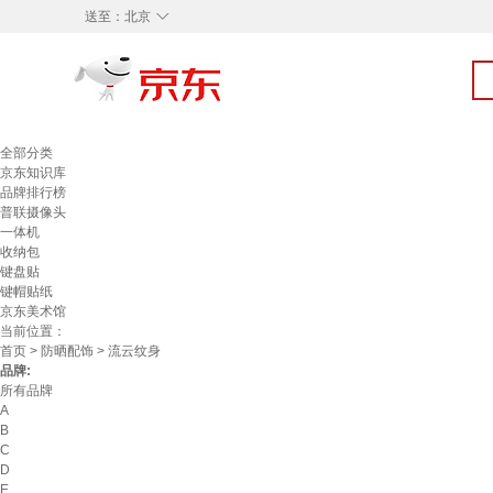
◇
送至：
北京
全部分类
京东知识库
品牌排行榜
普联摄像头
一体机
收纳包
键盘贴
键帽贴纸
京东美术馆
当前位置：
首页
>
防晒配饰
> 流云纹身
品牌:
所有品牌
A
B
C
D
E