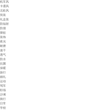
机车风
卡通风
北欧风
简装
礼盒装
防辐射
防撞
驱蚊
装饰
夜光
耐磨
速干
透气
防水
抗菌
保暖
旅行
婚礼
运动
驾车
职场
沙滩
骑行
日常
学校