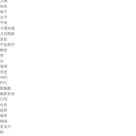
人物
纯色
格子
文字
字母
卡通动漫
几何图案
迷彩
宇宙星空
豹纹
男
女
通用
尼龙
ABS
PVC
聚氨酯
橡胶发泡
CPE
合金
硅胶
绒类
植绒
亚克力
鞋