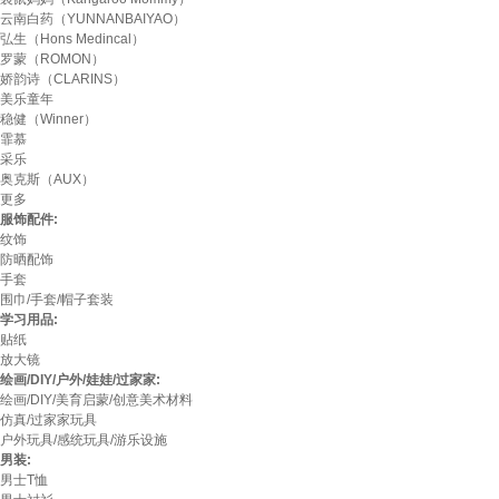
云南白药（YUNNANBAIYAO）
弘生（Hons Medincal）
罗蒙（ROMON）
娇韵诗（CLARINS）
美乐童年
稳健（Winner）
霏慕
采乐
奥克斯（AUX）
更多
服饰配件:
纹饰
防晒配饰
手套
围巾/手套/帽子套装
学习用品:
贴纸
放大镜
绘画/DIY/户外/娃娃/过家家:
绘画/DIY/美育启蒙/创意美术材料
仿真/过家家玩具
户外玩具/感统玩具/游乐设施
男装:
男士T恤