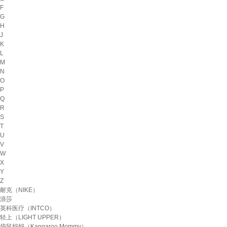
F
G
H
J
K
L
M
N
O
P
Q
R
S
T
U
V
W
X
Y
Z
耐克（NIKE）
浪莎
英科医疗（INTCO）
轻上（LIGHT UPPER）
袋鼠妈妈（Kangaroo Mommy）