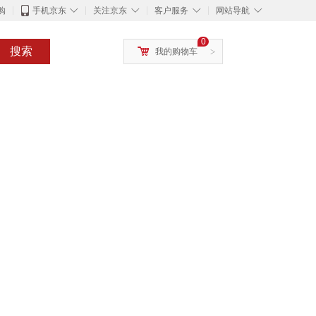
◇
◇
◇
◇
购
手机京东
关注京东
客户服务
网站导航
0
搜索
我的购物车
>