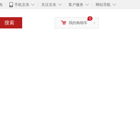
◇
◇
◇
◇
购
手机京东
关注京东
客户服务
网站导航
0
搜索
我的购物车
>