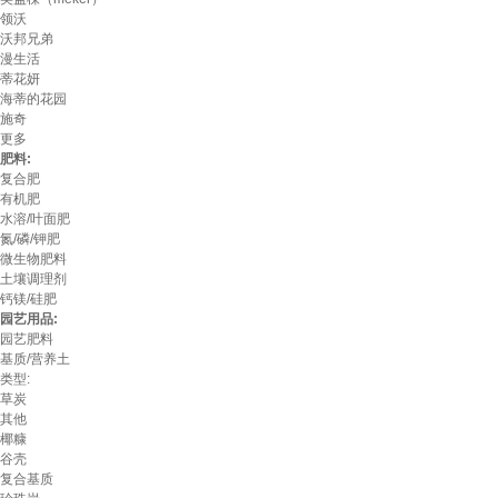
领沃
沃邦兄弟
漫生活
蒂花妍
海蒂的花园
施奇
更多
肥料:
复合肥
有机肥
水溶/叶面肥
氮/磷/钾肥
微生物肥料
土壤调理剂
钙镁/硅肥
园艺用品:
园艺肥料
基质/营养土
类型:
草炭
其他
椰糠
谷壳
复合基质