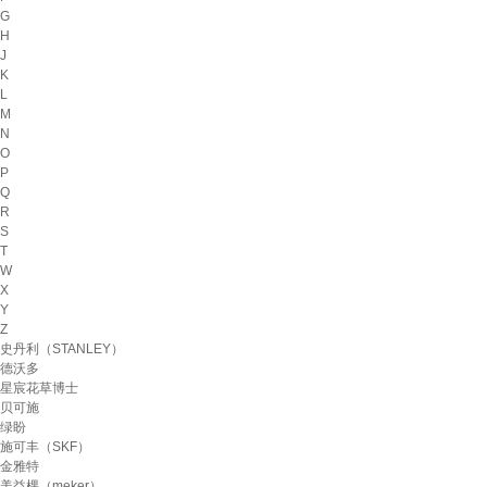
G
H
J
K
L
M
N
O
P
Q
R
S
T
W
X
Y
Z
史丹利（STANLEY）
德沃多
星宸花草博士
贝可施
绿盼
施可丰（SKF）
金雅特
美益棵（meker）