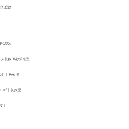
超长肥效
100g
%人复购 高效浓缩型
5斤】长效肥
10斤】长效肥
0支】