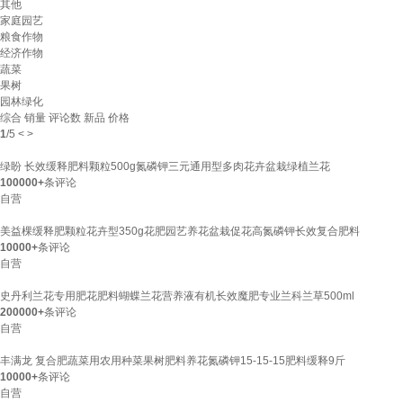
其他
家庭园艺
粮食作物
经济作物
蔬菜
果树
园林绿化
综合
销量
评论数
新品
价格
1
/
5
<
>
绿盼 长效缓释肥料颗粒500g氮磷钾三元通用型多肉花卉盆栽绿植兰花
100000+
条评论
自营
美益棵缓释肥颗粒花卉型350g花肥园艺养花盆栽促花高氮磷钾长效复合肥料
10000+
条评论
自营
史丹利兰花专用肥花肥料蝴蝶兰花营养液有机长效魔肥专业兰科兰草500ml
200000+
条评论
自营
丰满龙 复合肥蔬菜用农用种菜果树肥料养花氮磷钾15-15-15肥料缓释9斤
10000+
条评论
自营