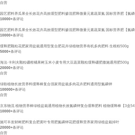
自营
园艺肥料养瓜果全长效花卉高效缓型肥料掺混肥释微量元素蔬菜氮 国标营养肥【氮磷钾】
10000+
条评论
园艺肥料养瓜果全长效花卉高效缓型肥料掺混肥释微量元素蔬菜氮 国标营养肥【氮磷钾】
10000+
条评论
缓释肥颗粒花肥家用盆栽通用型复合肥花卉绿植物营养有机多肉肥料 生根粉500g
5000+
条评论
海法·卡利夫颗粒硼柑橘果树玉米小麦专用大豆蔬菜颗粒缓释硼肥撒施通用肥500g
20000+
条评论
自营
绿盼植物长效营养料缓释棒复合强家用盆栽多肉花卉肥料通用型氮磷钾
100000+
条评论
自营
京东物流 植物营养棒绿植盆栽通用植物长效氮磷钾复合缓释肥料 植物缓释棒【3盒5
10000+
条评论
施可丰发财树肥料复合肥黄叶专用肥氮磷钾花肥缓释营养家用绿植盆栽掉叶
20000+
条评论
自营