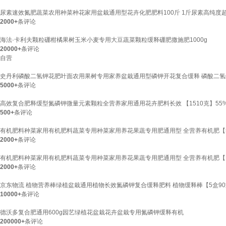
尿素速效氮肥蔬菜农用种菜种花家用盆栽通用型花卉化肥肥料100斤 1斤尿素高纯度
2000+
条评论
海法·卡利夫颗粒硼柑橘果树玉米小麦专用大豆蔬菜颗粒缓释硼肥撒施肥1000g
20000+
条评论
自营
史丹利磷酸二氢钾花肥叶面农用果树专用家养盆栽通用型磷钾开花复合缓释 磷酸二氢钾
5000+
条评论
高效复合肥释缓型氮磷钾微量元素颗粒全营养家用通用花卉肥料长效 【1510克】55
500+
条评论
有机肥料种菜家用有机肥料蔬菜专用种菜家用养花果蔬专用肥通用型 全营养有机肥【
2000+
条评论
有机肥料种菜家用有机肥料蔬菜专用种菜家用养花果蔬专用肥通用型 全营养有机肥【
2000+
条评论
京东物流 植物营养棒绿植盆栽通用植物长效氮磷钾复合缓释肥料 植物缓释棒【5盒9
10000+
条评论
德沃多复合肥通用600g园艺绿植花盆栽花卉盆栽专用氮磷钾缓释有机
200000+
条评论