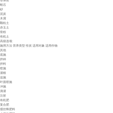
珍珠岩
蛭石
砂
泥炭
木屑
颗粒土
赤玉土
骨粉
有机土
高级选项:
施用方法
营养类型
性状
适用对象
适用作物
其他
底施
拌种
拌料
喷施
灌根
追施
叶面喷施
冲施
滴灌
注射
有机肥
复合肥
缓控释肥料