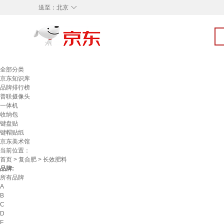
◇
送至：
北京
全部分类
京东知识库
品牌排行榜
普联摄像头
一体机
收纳包
键盘贴
键帽贴纸
京东美术馆
当前位置：
首页
>
复合肥
> 长效肥料
品牌:
所有品牌
A
B
C
D
F