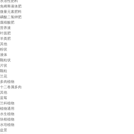
水溶性肥料
免稀释液体肥
微量元素肥料
磷酸二氢钾肥
腐殖酸肥
营养液
叶面肥
羊粪肥
其他
粉状
液体
颗粒状
片状
颗粒
兰花
多肉植物
十二卷属多肉
其他
蓝莓
兰科植物
植物通用
水生植物
块根植物
水培植物
盆景