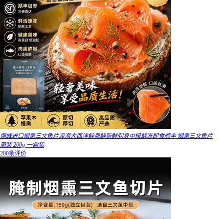
挪威进口烟熏三文鱼片深海大西洋鲑海鲜新鲜刺身中段解冻即食顺丰 烟熏三文鱼片
简装 200g 一盒装
200条评价