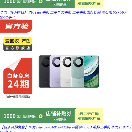
华为（HUAWEI） P10 Plus 手机 二手华为手机 二手手机国行补贴 曜石黑 6G+64G
500条评价
【白条24期免息】华为 P&mate70/60/50/40/30pro/畅享/nova X系列二手机 华为 P10 Plus