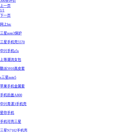
500条评价
上一页
1/1
下一页
网上htc
三星note3保护
三星手机壳5570
中兴手机z5s
上等潮流女包
酷派5910真皮套
s三星note5
苹果手机金属套
手机后盖A800
中兴青漾3手机壳
星你手机
手机可壳三星
三星N7102手机壳