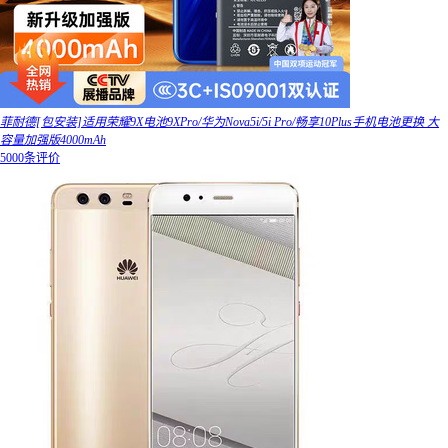
菲耐德[包安装]适用荣耀9X电池9XPro/华为Nova5i/5i Pro/畅享10Plus手机电池更换 大
容量加强版4000mAh
5000条评价