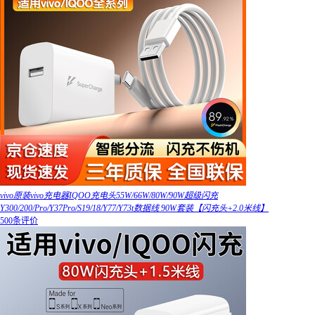
vivo原装vivo充电器IQOO充电头55W/66W/80W/90W超级闪充
Y300/200/Pro/Y37Pro/S19/18/Y77/Y73t数据线 90W套装【闪充头+2.0米线】
500条评价