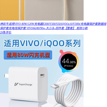
神彩牛适用VIVO 80W/120W充电器X300/Y500/S50/iQOOz10/Y300t/充电器保护套数据线
保护套充电线保护套 VIVO66/80/90w-大小头-四件套【整套】 发财小新
29条评价