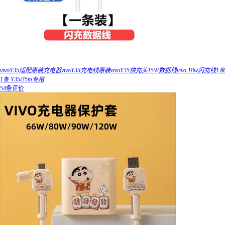
vivoY35适配原装充电器vivoY35充电线原装vivoY35快充头15W数据线vivo 18w闪充线1米
1条 Y35/35m专用
54条评价