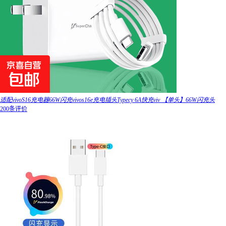
适配vivoS16充电器66W闪充vivos16e充电插头Typecy 6A快充viv 【单头】66W闪充头
200条评价