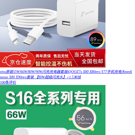
vivo原装55W/66W/80W/90W闪充充电器套装iQOOZ7x X80 X80pro Y77手机充电头neo6
neose X80 X90pro套装 【80W超级闪充头】+1.5米线
100条评价