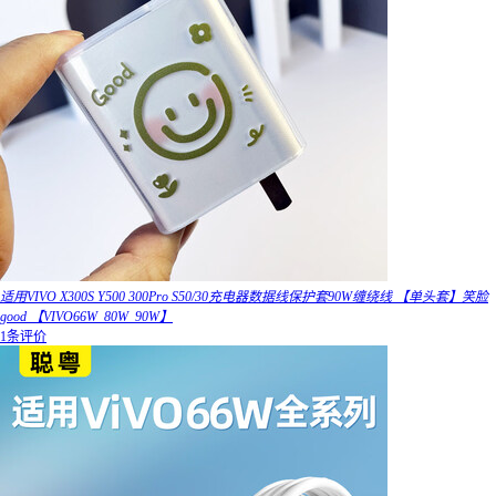
适用VIVO X300S Y500 300Pro S50/30充电器数据线保护套90W缠绕线 【单头套】笑脸
good 【VIVO66W_80W_90W】
1条评价