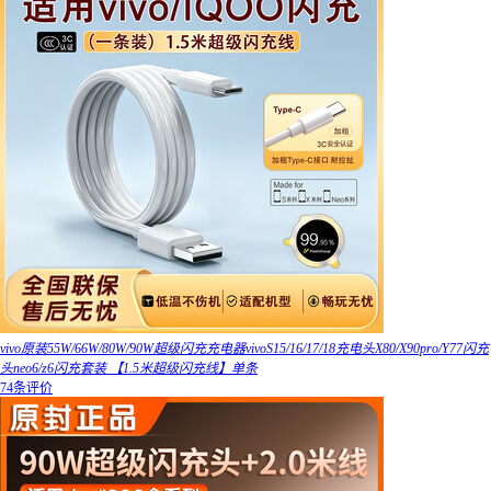
vivo原装55W/66W/80W/90W超级闪充充电器vivoS15/16/17/18充电头X80/X90pro/Y77闪充
头neo6/z6闪充套装 【1.5米超级闪充线】单条
74条评价