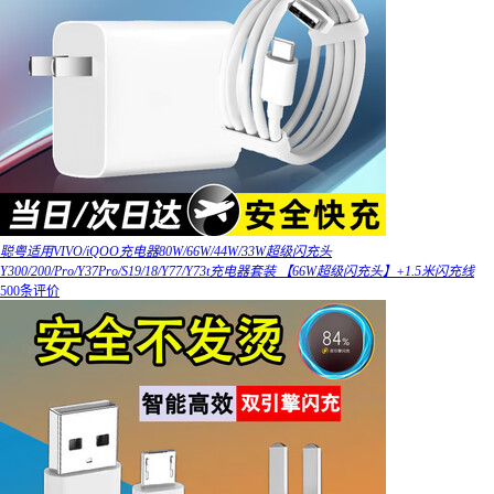
聪粤适用VIVO/iQOO充电器80W/66W/44W/33W超级闪充头
Y300/200/Pro/Y37Pro/S19/18/Y77/Y73t充电器套装 【66W超级闪充头】+1.5米闪充线
500条评价