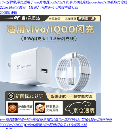
18w双引擎闪充适用于vivo充电器x7x9x20x21安卓USB快充线iqooy66y67z10系列充电线
22.5w通用全兼容 【套装】闪充头+1.0米安卓线 USB
2000条评价
vivo原装55W/66W/80W90W充电器X100Ultra/S20/19/18/17/16/15Pro/闪充快充
Y300Pro/Y200/IQOz5/z6套装 80W超级闪充头+1.5米闪充线