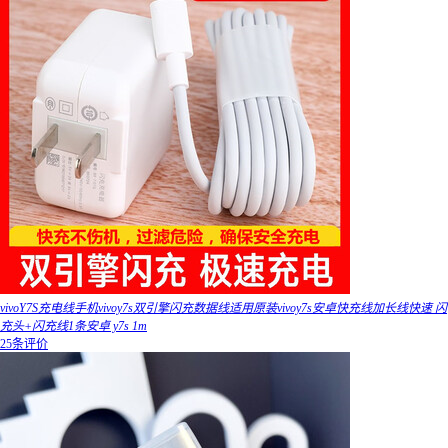
vivoY7S充电线手机vivoy7s双引擎闪充数据线适用原装vivoy7s安卓快充线加长线快速 闪
充头+闪充线1条安卓 y7s 1m
25条评价