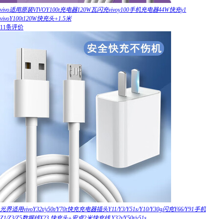
vivo适用原装VIVOY100t充电器120W瓦闪充vivoy100手机充电器44W快充y1
vivoY100t120W快充头+1.5米
11条评价
光界适用vivoY32t/y50t/Y70t快充充电器插头Y11/Y3/Y51s/Y10/Y30g闪充Y66/Y91手机
Z1/Z3/Z5数据线X23 快充头+安卓2米快充线 Y32t/Y50t/y51s