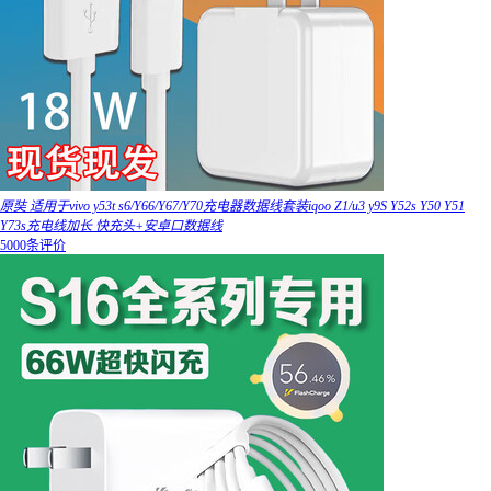
原奘 适用于vivo y53t s6/Y66/Y67/Y70充电器数据线套装iqoo Z1/u3 y9S Y52s Y50 Y51
Y73s充电线加长 快充头+安卓口数据线
5000条评价