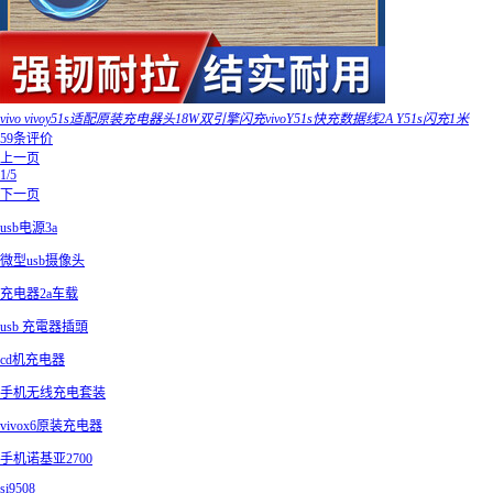
vivo vivoy51s适配原装充电器头18W双引擎闪充vivoY51s快充数据线2A Y51s闪充1米
59条评价
上一页
1/5
下一页
usb电源3a
微型usb摄像头
充电器2a车载
usb 充電器插頭
cd机充电器
手机无线充电套装
vivox6原装充电器
手机诺基亚2700
si9508