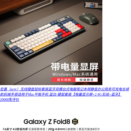
宏碁（acer）无线键盘鼠标套装蓝牙双模台式电脑笔记本用静音办公商务可充电长续
航机械手感适用于Mac平板手机 蓝白-键鼠套装【电量显示屏+2.4G无线+蓝牙】
20000条评价