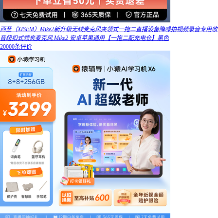
西圣（XISEM）Mike2新升级无线麦克风夹领式一拖二直播设备降噪拍视频录音专用收
音纽扣式领夹麦克风 Mike2 安卓苹果通用【一拖二配充电仓】黑色
20000条评价