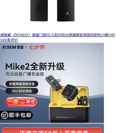
德施曼（DESMAN）智能门锁3D人脸识别大屏猫眼家用指纹密码小嘀V20F
5000条评价