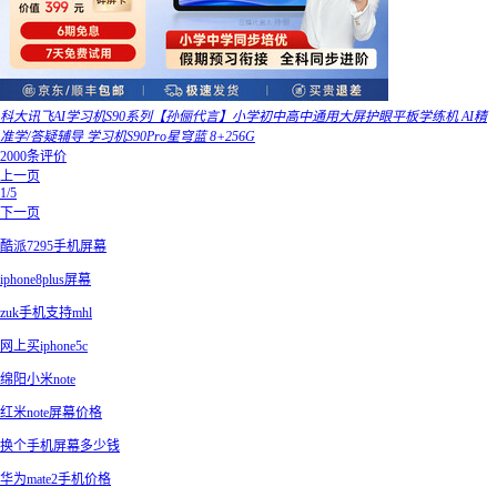
科大讯飞AI学习机S90系列【孙俪代言】小学初中高中通用大屏护眼平板学练机 AI精
准学/答疑辅导 学习机S90Pro星穹蓝 8+256G
2000条评价
上一页
1/5
下一页
酷派7295手机屏幕
iphone8plus屏幕
zuk手机支持mhl
网上买iphone5c
绵阳小米note
红米note屏幕价格
换个手机屏幕多少钱
华为mate2手机价格