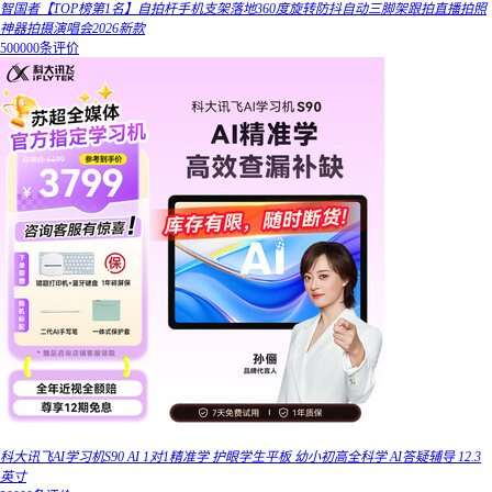
智国者【TOP榜第1名】自拍杆手机支架落地360度旋转防抖自动三脚架跟拍直播拍照
神器拍摄演唱会2026新款
500000条评价
科大讯飞AI学习机S90 AI 1对1精准学 护眼学生平板 幼小初高全科学 AI答疑辅导 12.3
英寸