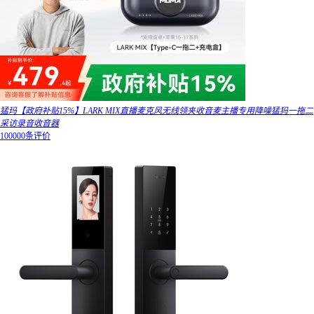
猛玛【政府补贴15%】LARK MIX直播麦克风无线领夹收音麦主播专用降噪猛犸一拖二
采访录音收音器
100000条评价