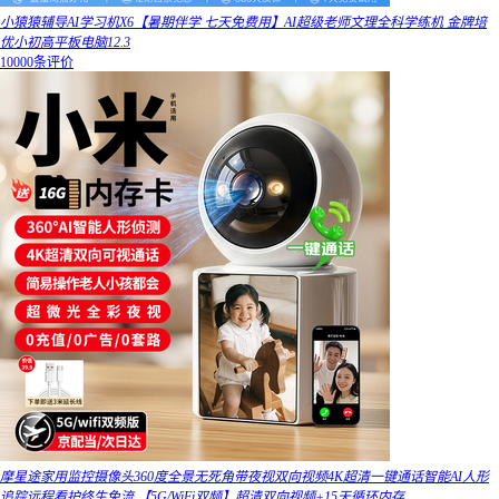
小猿猿辅导AI学习机X6【暑期伴学 七天免费用】AI超级老师文理全科学练机 金牌培
优小初高平板电脑12.3
10000条评价
摩星途家用监控摄像头360度全景无死角带夜视双向视频4K超清一键通话智能AI人形
追踪远程看护终生免流 【5G/WiFi双频】超清双向视频+15天循环内存