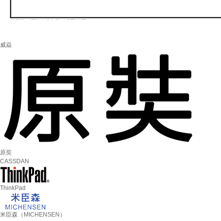
威焱
原奘
CASSDAN
ThinkPad
米臣森（MICHENSEN）