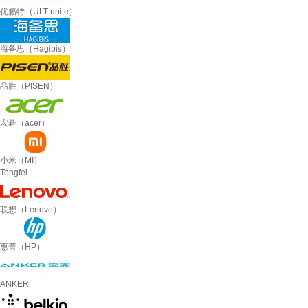
优籁特（ULT-unite）
海备思（Hagibis）
品胜（PISEN）
宏碁（acer）
小米（MI）
Tengfei
联想（Lenovo）
惠普（HP）
ANKER