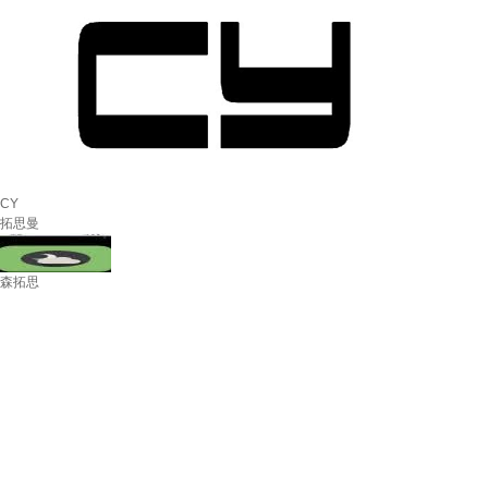
CY
拓思曼
森拓思