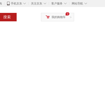
◇
◇
◇
◇
购
手机京东
关注京东
客户服务
网站导航
0
搜索
我的购物车
>