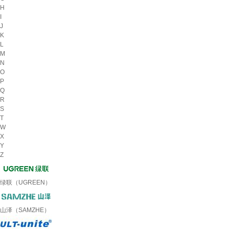
H
I
J
K
L
M
N
O
P
Q
R
S
T
W
X
Y
Z
绿联（UGREEN）
山泽（SAMZHE）