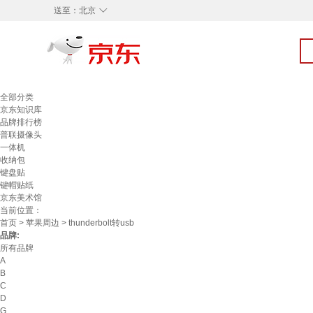
◇
送至：
北京
全部分类
京东知识库
品牌排行榜
普联摄像头
一体机
收纳包
键盘贴
键帽贴纸
京东美术馆
当前位置：
首页
>
苹果周边
> thunderbolt转usb
品牌:
所有品牌
A
B
C
D
G