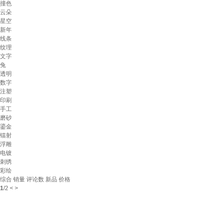
撞色
云朵
星空
新年
线条
纹理
文字
兔
透明
数字
注塑
印刷
手工
磨砂
鎏金
镭射
浮雕
电镀
刺绣
彩绘
综合
销量
评论数
新品
价格
1
/
2
<
>