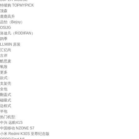
特唛购 TOPMYPICK
顶森
鹿鹿高升
品怡（Bejoy）
OSIJG
洛迪凡（RODIFAN）
鹊季
LLMIIN 原装
汇亿尚
古岸
酷思麦
氧致
更多
款式:
支架壳
全包
翻盖式
磁吸式
边框式
半包
热门机型:
中兴 远航41S
中国移动 NZONE S7
小米 Redmi K30S 至尊纪念版