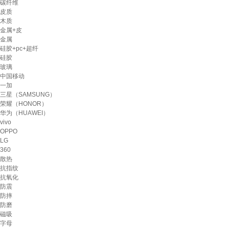
碳纤维
皮质
木质
金属+皮
金属
硅胶+pc+超纤
硅胶
玻璃
中国移动
一加
三星（SAMSUNG）
荣耀（HONOR）
华为（HUAWEI）
vivo
OPPO
LG
360
散热
抗指纹
抗氧化
防震
防摔
防磨
磁吸
字母