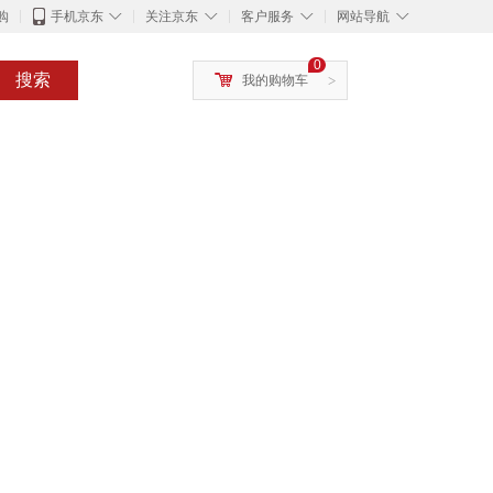
◇
◇
◇
◇
购
手机京东
关注京东
客户服务
网站导航
0
搜索
我的购物车
>