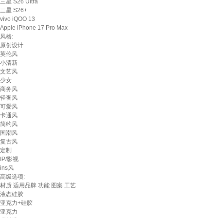
三星 S26 Ultra
三星 S26+
vivo iQOO 13
Apple iPhone 17 Pro Max
风格:
原创设计
英伦风
小清新
文艺风
少女
商务风
轻奢风
可爱风
卡通风
简约风
国潮风
复古风
定制
IP/影视
ins风
高级选项:
材质
适用品牌
功能
图案
工艺
液态硅胶
亚克力+硅胶
亚克力