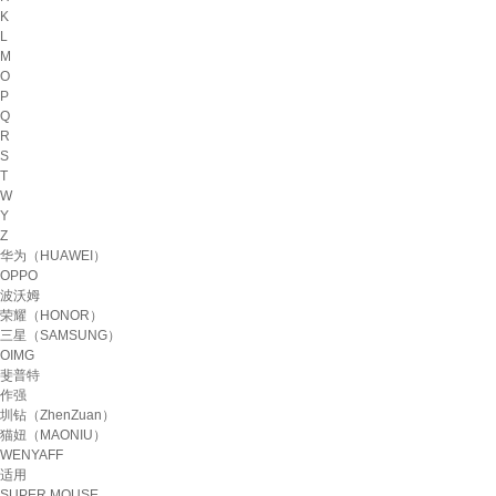
K
L
M
O
P
Q
R
S
T
W
Y
Z
华为（HUAWEI）
OPPO
波沃姆
荣耀（HONOR）
三星（SAMSUNG）
OIMG
斐普特
作强
圳钻（ZhenZuan）
猫妞（MAONIU）
WENYAFF
适用
SUPER MOUSE