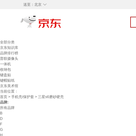
◇
送至：
北京
全部分类
京东知识库
品牌排行榜
普联摄像头
一体机
收纳包
键盘贴
键帽贴纸
京东美术馆
当前位置：
首页
>
手机壳/保护套
> 三星s6磨砂硬壳
品牌:
所有品牌
B
D
F
G
H