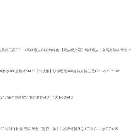
全包防摔三星ZFold4高级素皮X3简约纯色 【素皮哑光紫】高档素皮丨金属支架款 华为 Mate
u磨砂360度旋转SM-S 【气质银】肤感硬壳360旋转支架 三星Galaxy S25 Ultr
ndn2n3flip个性荣耀Vf 羽纱磨砂硬壳 华为 Pocket S
壳w23 w24保护壳 壳膜 黑色【壳膜一体】肤感弹笔折叠QH 三星Galaxy Z Fold5