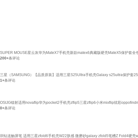
SUPER MOUSE星云灰华为MateX7手机壳新款matex6典藏版硬壳MateX5保护套
200+
条评论
三星（SAMSUNG）【品质原装】适用三星S25Ultra手机壳Galaxy s25uitra保护套25
1+
条评论
OSIJG镭射适用novaflip华为pocket2手机壳zflip5三星zflip6小米mixflip炫彩oppofi
0+
条评论
圳钻送触屏笔 适用三星zfold6手机壳W22肤感 微磨砂galaxy zfold5笔槽Z Fold4硬