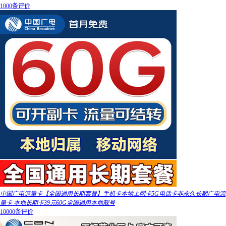
1000条评价
中国广电流量卡【全国通用长期套餐】手机卡本地上网卡5G电话卡非永久长期广电流
量卡 本地长期卡39元60G全国通用本地靓号
10000条评价