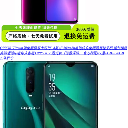
OPPOR17Pro水滴全面屏双卡双待6.4英寸3500mAh电池快充全网通智能手机 超长续航
高清通话中老年人备用 OPPO R17 霓光紫（请看详情） 官方标配4G通 6GB+128GB
23条评价