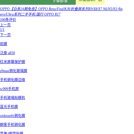
OPPO【白条24期免息】OPPO Reno/Find/K/R/折叠屏系列X9/X8/X7 N6/N5/N3 flip
pro/Ultra系列二手手机 国行 OPPO R17
100条评价
上一页
1/1
下一页
前膜
泛泰 a850
红米屏幕保护膜
z9max钢化玻璃膜
手机钢化膜边缘
w999手机屏
手机玻璃贴膜机
蓝光手机膜
siphone6s钢化膜
朗客手机钢化膜
苹果4图案贴膜