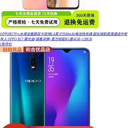
OPPOR17Pro水滴全面屏双卡双待6.4英寸3500mAh电池快充通 超长续航高清通话中老
年人 OPPO R17 雾光金(请看详情) 官方标配4G通 6GB+128GB
1条评价