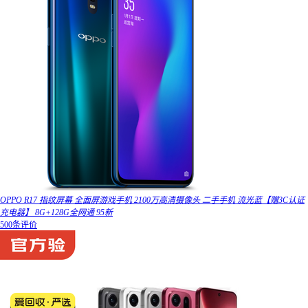
OPPO R17 指纹屏幕 全面屏游戏手机 2100万高清摄像头 二手手机 流光蓝【赠3C认证
充电器】 8G+128G全网通 95新
500条评价