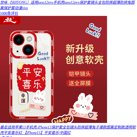
世咏（SHIYONG）适用iqoo12pro手机壳iqoo12pro保护套镜头全包防摔超薄防摔兔图
案保护套动漫vivo
1000条评价
暴走适用苹果13手机壳 iPhone13保护套全包镜头防摔超薄兔子潮款图案定制款透明软
壳平安喜乐红 【iPhone13】平安喜乐|中国红