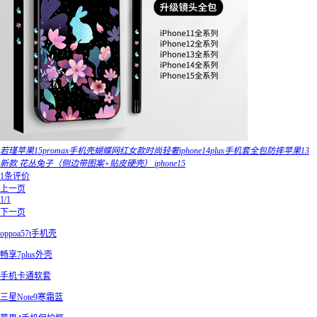
若瑾苹果15promax手机壳蝴蝶网红女款时尚轻奢iphone14plus手机套全包防摔苹果13
新款 花丛兔子（侧边带图案+贴皮硬壳） iphone15
1条评价
上一页
1/1
下一页
oppoa57t手机壳
畅享7plus外壳
手机卡通软套
三星Note9寒霜蓝