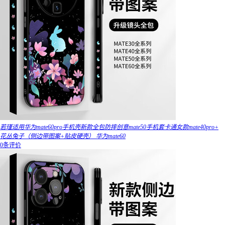
若瑾适用华为mate60pro手机壳新款全包防摔创意mate50手机套卡通女款mate40pro+
花丛兔子（侧边带图案+贴皮硬壳） 华为mate60
0条评价