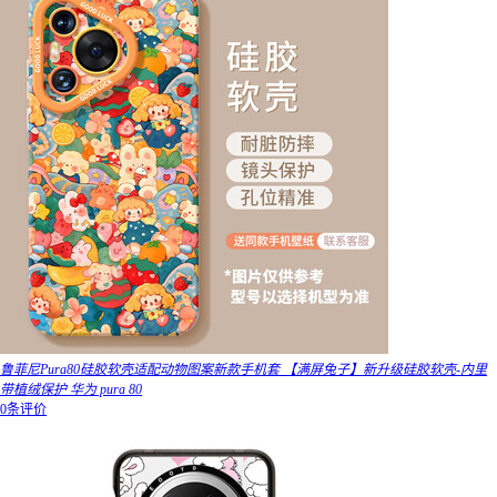
鲁菲尼Pura80硅胶软壳适配动物图案新款手机套 【满屏兔子】新升级硅胶软壳-内里
带植绒保护 华为 pura 80
0条评价