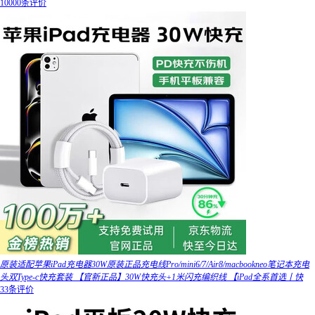
10000条评价
原装适配苹果iPad充电器30W原装正品充电线Pro/mini6/7/Air8/macbookneo笔记本充电
头双Type-c快充套装 【官新正品】30W快充头+1米闪充编织线 【iPad全系首选丨快
33条评价