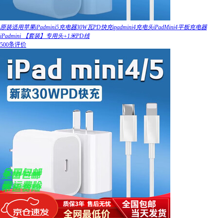
原装适用苹果iPadmini5充电器30W瓦PD快充ipadmini4充电头iPadMini4平板充电器
iPadmini 【套装】专用头+1米PD线
500条评价