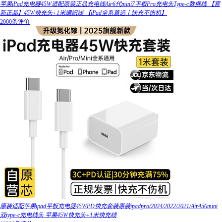
苹果iPad充电器45W适配原装正品充电线Air6代mini7平板Pro充电头Type-c数据线 【官
新正品】45W快充头+1米编织线 【iPad全系首选丨快充不伤机】
2000条评价
原装适配苹果ipad平板充电器45WPD快充套装原装ipadpro/2024/2022/2021/Air456mini
双type-c充电线头 苹果45W快充头+1米快充线