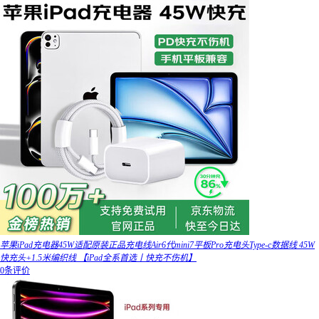
苹果iPad充电器45W适配原装正品充电线Air6代mini7平板Pro充电头Type-c数据线 45W
快充头+1.5米编织线 【iPad全系首选丨快充不伤机】
0条评价