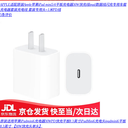
APPLE适配原装Apple苹果iPad mini5/4平板充电器30W快充线ipad数据线闪充专用车载
充电器套装充电线 套装专用头+1米PD线
5条评价
原装适用苹果iPadmini6充电器30WPD快充平板8.3英寸iPadMini6充电头ipadmini6平板
8.3英寸 【30W快充头单头】