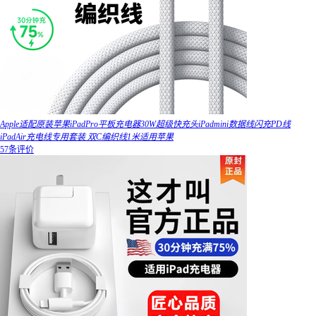
Apple适配原装苹果iPadPro平板充电器30W超级快充头iPadmini数据线闪充PD线
iPadAir充电线专用套装 双C编织线1米适用苹果
57条评价