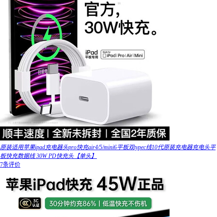
原装适用苹果ipad充电器头pro快充air4/5/mini6平板双typec线10代原装充电器充电头平
板快充数据线 30W PD快充头【单头】
7条评价