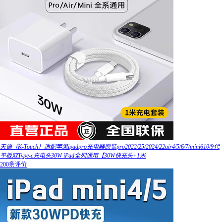
天语（K-Touch）适配苹果ipadpro充电器原装pro2022/25/2024/22air4/5/6/7/mini610/9代
平板双Type-c充电头30W iPad全列通用【30W快充头+1米
200条评价