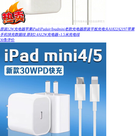
原装12W充电器苹果iPad/iPadair/Ipadmini老款充电器原装平板充电头A1822A2197苹果
手机快充数据线 原封2.4A12W充电器+1.5米充电线
30条评价