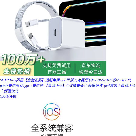
SHMXING闪星【直营正品】适配苹果ipad平板充电器原装Pro2022/2025款/Air456代
mini7充电头双Type-c充电线 【直营正品】45W快充头+1米编织线 ipad首选丨直营正品
丨低温快充
100条评价