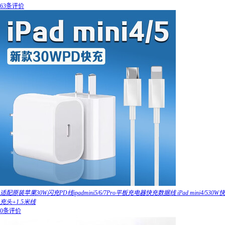
63条评价
适配原装苹果30W闪充PD线ipadmini5/6/7Pro平板充电器快充数据线 iPad mini4/530W快
充头+1.5米线
0条评价