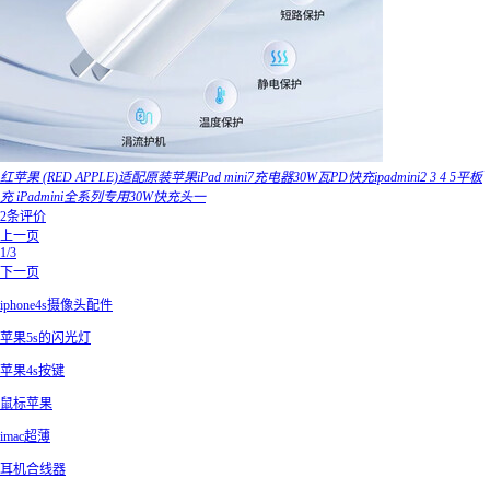
红苹果 (RED APPLE)适配原装苹果iPad mini7充电器30W瓦PD快充ipadmini2 3 4 5平板
充 iPadmini全系列专用30W快充头一
2条评价
上一页
1/3
下一页
iphone4s摄像头配件
苹果5s的闪光灯
苹果4s按键
鼠标苹果
imac超薄
耳机合线器