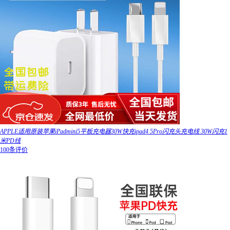
APPLE适用原装苹果iPadmini5平板充电器30W快充ipad4 5Pro闪充头充电线 30W闪充1
米PD线
100条评价