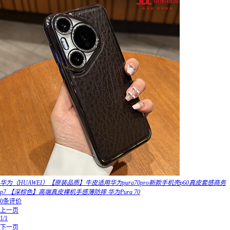
华为（HUAWEI）【原装品质】牛皮适用华为pura70pro新款手机壳p60真皮套感商务
p7 【深棕色】高端真皮裸机手感薄防摔 华为Pura 70
0条评价
上一页
1/1
下一页