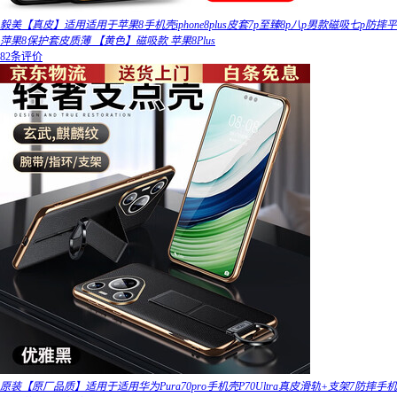
毅美【真皮】适用适用于苹果8手机壳iphone8plus皮套7p至臻8p八p男款磁吸七p防摔平
萍果8保护套皮质薄 【黄色】磁吸款 苹果8Plus
82条评价
原装【原厂品质】适用于适用华为Pura70pro手机壳P70Ultra真皮滑轨+支架7防摔手机