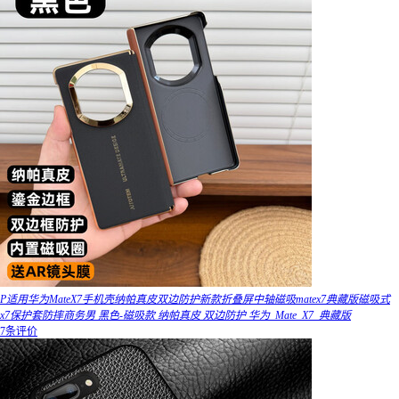
P适用华为MateX7手机壳纳帕真皮双边防护新款折叠屏中轴磁吸matex7典藏版磁吸式
x7保护套防摔商务男 黑色-磁吸款 纳帕真皮 双边防护 华为_Mate_X7_典藏版
7条评价