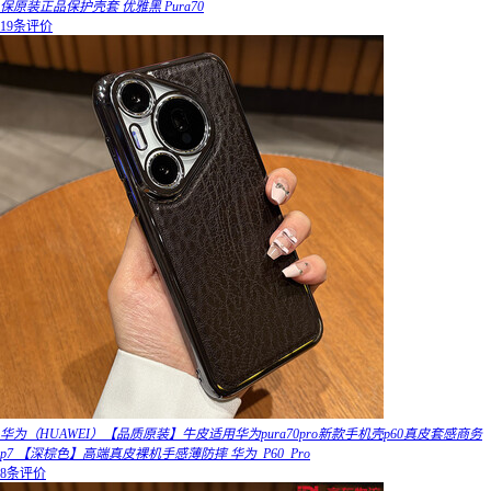
保原装正品保护壳套 优雅黑 Pura70
19条评价
华为（HUAWEI）【品质原装】牛皮适用华为pura70pro新款手机壳p60真皮套感商务
p7 【深棕色】高端真皮裸机手感薄防摔 华为_P60_Pro
8条评价