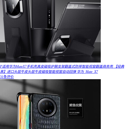
P适用华为MateX7手机壳真皮磁吸护腕支架翻盖式防摔智能视窗翻盖商务壳 【经典
黑】进口头层牛皮头层牛皮磁吸智能视窗自动回弹 华为_Mate_X7
31条评价