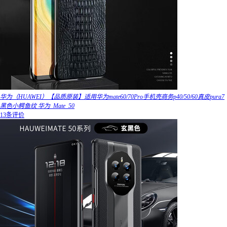
华为（HUAWEI）【品质原装】适用华为mate60/70Pro手机壳商务p40/50/60真皮pura7
黑色小鳄鱼纹 华为_Mate_50
13条评价