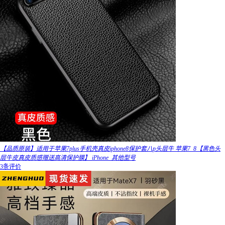
【品质原装】适用于苹果7plus手机壳真皮iphone8保护套八p头层牛 苹果7_8【黑色头
层牛皮真皮质感赠送高清保护膜】 iPhone_其他型号
3条评价