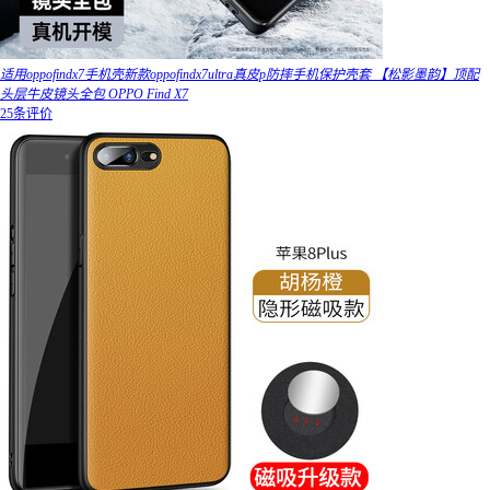
适用oppofindx7手机壳新款oppofindx7ultra真皮p防摔手机保护壳套 【松影墨韵】顶配
头层牛皮镜头全包 OPPO Find X7
25条评价