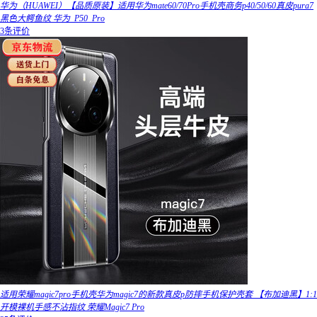
华为（HUAWEI）【品质原装】适用华为mate60/70Pro手机壳商务p40/50/60真皮pura7
黑色大鳄鱼纹 华为_P50_Pro
3条评价
适用荣耀magic7pro手机壳华为magic7的新款真皮p防摔手机保护壳套 【布加迪黑】1:1
开模裸机手感不沾指纹 荣耀Magic7 Pro