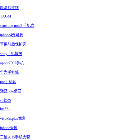
魔法师蛋糕
TXGM
samsung note2 手机套
iphone4壳可爱
苹果前后保护壳
sony手机散热
opopr7007手机
华为手机城
por手机套
魅蓝note桌面
s6软壳
htc521
vivox9splus像素
iphone头像
三星2015手机皮套