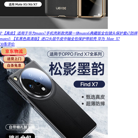
P【真皮】适用于华为matex7手机壳新款壳膜一体matex6典藏版全包镜头保护套x7防摔
matex5 【玄黑色高清版】进口头层牛皮中轴全包保护带前壳 华为_Mate_X7
30条评价