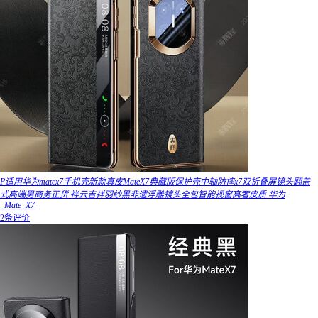
P适用华为matex7手机壳新款真皮MateX7典藏版保护壳中轴防摔x7双折叠屏镜头翻盖
式高端男商务正货 祥云吉祥羽纱黑非遗浮雕镜头全包智能视窗高奢皮质 华为
_Mate_X7
2条评价