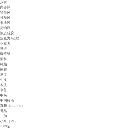
少女
商务风
轻奢风
可爱风
卡通风
简约风
液态硅胶
亚克力+硅胶
亚克力
纤维
碳纤维
塑料
树脂
绒布
皮质
牛皮
木质
卓普
中兴
中国移动
真我（realme）
誉品
一加
小米（MI）
守护宝