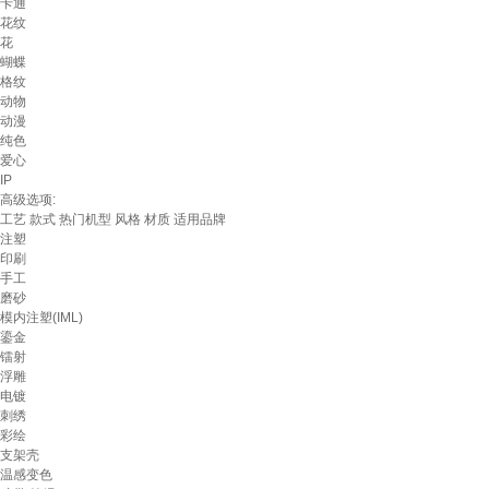
卡通
花纹
花
蝴蝶
格纹
动物
动漫
纯色
爱心
IP
高级选项:
工艺
款式
热门机型
风格
材质
适用品牌
注塑
印刷
手工
磨砂
模内注塑(IML)
鎏金
镭射
浮雕
电镀
刺绣
彩绘
支架壳
温感变色