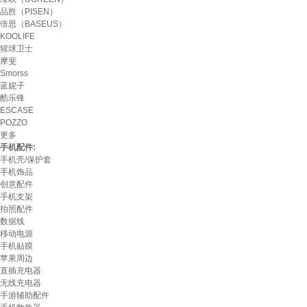
品胜（PISEN）
倍思（BASEUS）
KOOLIFE
猩球卫士
摩斐
Smorss
蓝妮子
酷乐锋
ESCASE
POZZO
更多
手机配件:
手机壳/保护套
手机饰品
创意配件
手机支架
拍照配件
数据线
移动电源
手机贴膜
苹果周边
直插充电器
无线充电器
手游辅助配件