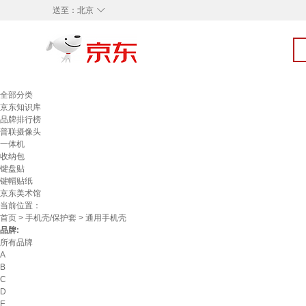
◇
送至：
北京
全部分类
京东知识库
品牌排行榜
普联摄像头
一体机
收纳包
键盘贴
键帽贴纸
京东美术馆
当前位置：
首页
>
手机壳/保护套
> 通用手机壳
品牌:
所有品牌
A
B
C
D
E