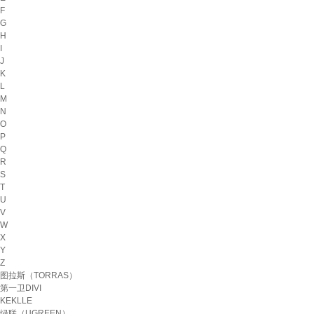
F
G
H
I
J
K
L
M
N
O
P
Q
R
S
T
U
V
W
X
Y
Z
图拉斯（TORRAS）
第一卫DIVI
KEKLLE
绿联（UGREEN）