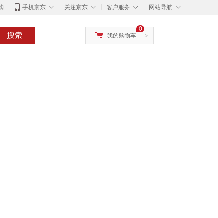
◇
◇
◇
◇
购
手机京东
关注京东
客户服务
网站导航
0
搜索
我的购物车
>