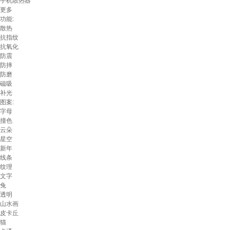
手机散热器
更多
功能:
散热
抗指纹
抗氧化
防震
防摔
防磨
磁吸
补光
图案:
字母
撞色
云朵
星空
新年
线条
纹理
文字
兔
透明
山水画
皮卡丘
猫