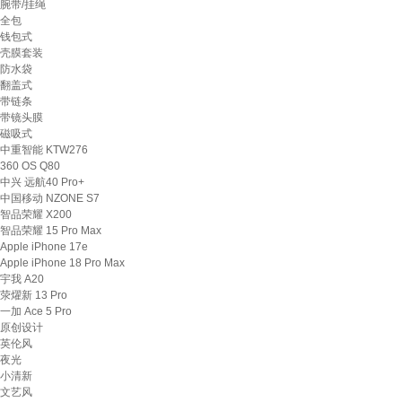
腕带/挂绳
全包
钱包式
壳膜套装
防水袋
翻盖式
带链条
带镜头膜
磁吸式
中重智能 KTW276
360 OS Q80
中兴 远航40 Pro+
中国移动 NZONE S7
智品荣耀 X200
智品荣耀 15 Pro Max
Apple iPhone 17e
Apple iPhone 18 Pro Max
宇我 A20
荥燿新 13 Pro
一加 Ace 5 Pro
原创设计
英伦风
夜光
小清新
文艺风