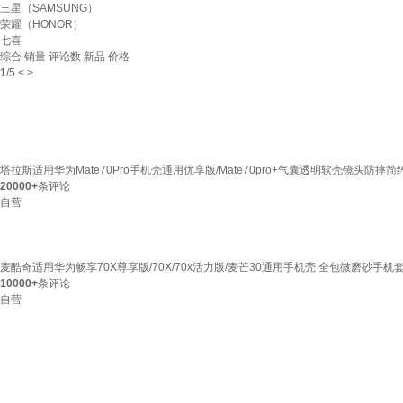
三星（SAMSUNG）
荣耀（HONOR）
七喜
综合
销量
评论数
新品
价格
1
/
5
<
>
塔拉斯适用华为Mate70Pro手机壳通用优享版/Mate70pro+气囊透明软壳镜头防
20000+
条评论
自营
麦酷奇适用华为畅享70X尊享版/70X/70x活力版/麦芒30通用手机壳 全包微磨砂手
10000+
条评论
自营