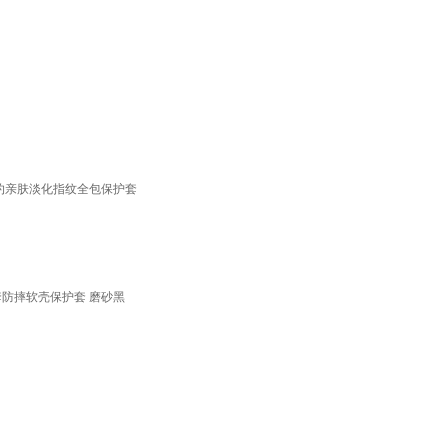
摔简约亲肤淡化指纹全包保护套
机套防摔软壳保护套 磨砂黑