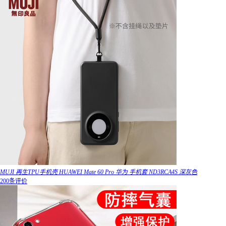
MUJI 再生TPU手机壳 HUAWEI Mate 60 Pro 华为 手机套 ND3RCA4S 深灰色
200条评价