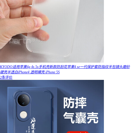
KYODO适用苹果4g 4s 5s手机壳新款防刮花苹果4 se一代保护套防指纹半包镜头磨砂
硬壳半透白iPhone4 透明裸壳 iPhone 5S
2条评价