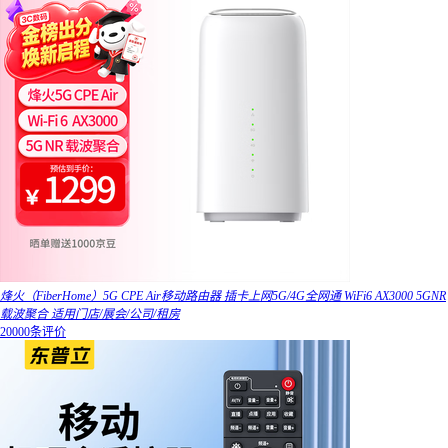
烽火（FiberHome）5G CPE Air移动路由器 插卡上网5G/4G全网通 WiFi6 AX3000 5GNR
载波聚合 适用门店/展会/公司/租房
20000条评价